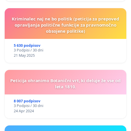
Kriminalec naj ne bo politik (peticija za prepoved
opravljanja politične funkcije za pravnomočno
obsojene politike)
5 630 podpisov
3 Podpisi / 30 dni
21 May 2025
Peticija ohranimo Botanični vrt, ki deluje že vse od
leta 1810.
8 007 podpisov
3 Podpisi / 30 dni
24 Apr 2024