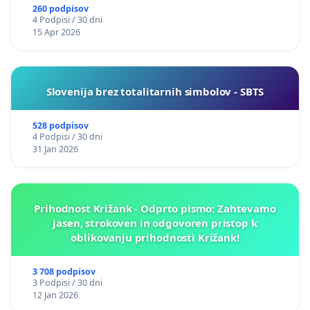
260 podpisov
4 Podpisi / 30 dni
15 Apr 2026
Slovenija brez totalitarnih simbolov - SBTS
528 podpisov
4 Podpisi / 30 dni
31 Jan 2026
Prihodnost Križank - Odprto pismo: Zahtevamo
jasen, strokoven in odgovoren pristop k
oblikovanju prihodnosti Križank!
3 708 podpisov
3 Podpisi / 30 dni
12 Jan 2026