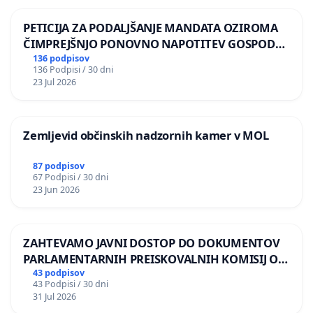
PETICIJA ZA PODALJŠANJE MANDATA OZIROMA
ČIMPREJŠNJO PONOVNO NAPOTITEV GOSPODA
BERNARDA ŠRAJNERJA NA VELEPOSLANIŠTVO
136 podpisov
136 Podpisi / 30 dni
REPUBLIKE SLOVENIJE V MOSKVI
23 Jul 2026
Zemljevid občinskih nadzornih kamer v MOL
87 podpisov
67 Podpisi / 30 dni
23 Jun 2026
ZAHTEVAMO JAVNI DOSTOP DO DOKUMENTOV
PARLAMENTARNIH PREISKOVALNIH KOMISIJ O
ILEGALNI TRGOVINI Z OROŽJEM
43 podpisov
43 Podpisi / 30 dni
31 Jul 2026