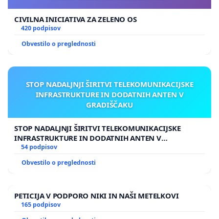
CIVILNA INICIATIVA ZA ZELENO OS
420 podpisov
Obvestilo o preglednosti
STOP NADALJNJI ŠIRITVI TELEKOMUNIKACIJSKE
INFRASTRUKTURE IN DODATNIH ANTEN V
GRADIŠČAKU
STOP NADALJNJI ŠIRITVI TELEKOMUNIKACIJSKE
INFRASTRUKTURE IN DODATNIH ANTEN V
GRADIŠČAKU
54 podpisov
Obvestilo o preglednosti
PETICIJA V PODPORO NIKI IN NAŠI METELKOVI
165 podpisov