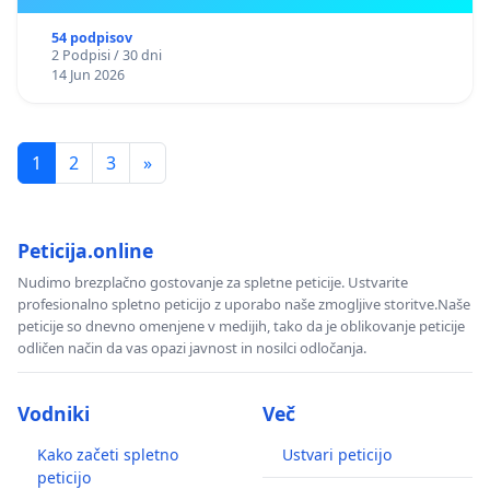
54 podpisov
2 Podpisi / 30 dni
14 Jun 2026
1
2
3
»
Peticija.online
Nudimo brezplačno gostovanje za spletne peticije. Ustvarite
profesionalno spletno peticijo z uporabo naše zmogljive storitve.Naše
peticije so dnevno omenjene v medijih, tako da je oblikovanje peticije
odličen način da vas opazi javnost in nosilci odločanja.
Vodniki
Več
Kako začeti spletno
Ustvari peticijo
peticijo