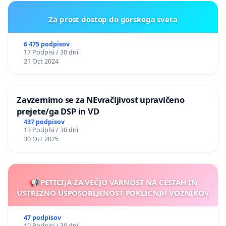
Za prost dostop do gorskega sveta
6 475 podpisov
17 Podpisi / 30 dni
21 Oct 2024
Zavzemimo se za NEvračljivost upravičeno
prejete/ga DSP in VD
437 podpisov
13 Podpisi / 30 dni
30 Oct 2025
📢 PETICIJA ZA VEČJO VARNOST NA CESTAH IN
USTREZNO USPOSOBLJENOST POKLICNIH VOZNIKOV
47 podpisov
10 Podpisi / 30 dni