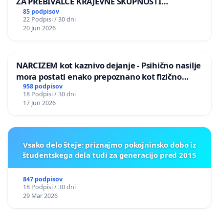
ZA PREBIVALCE KRAJEVNE SKUPNOSTI
PRESTRANEK
85 podpisov
22 Podpisi / 30 dni
20 Jun 2026
NARCIZEM kot kaznivo dejanje - Psihično nasilje
mora postati enako prepoznano kot fizično
nasilje
958 podpisov
18 Podpisi / 30 dni
17 Jun 2026
Vsako delo šteje: priznajmo pokojninsko dobo iz
študentskega dela tudi za generacijo pred 2015
847 podpisov
18 Podpisi / 30 dni
29 Mar 2026