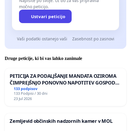
Napišite po svoje. UI bo za vas pripravila
močno peticijo.
Ustvari peticijo
Vaši podatki ostanejo vaši
Zasebnost po zasnovi
Druge peticije, ki bi vas lahko zanimale
PETICIJA ZA PODALJŠANJE MANDATA OZIROMA
ČIMPREJŠNJO PONOVNO NAPOTITEV GOSPODA
BERNARDA ŠRAJNERJA NA VELEPOSLANIŠTVO
133 podpisov
133 Podpisi / 30 dni
REPUBLIKE SLOVENIJE V MOSKVI
23 Jul 2026
Zemljevid občinskih nadzornih kamer v MOL