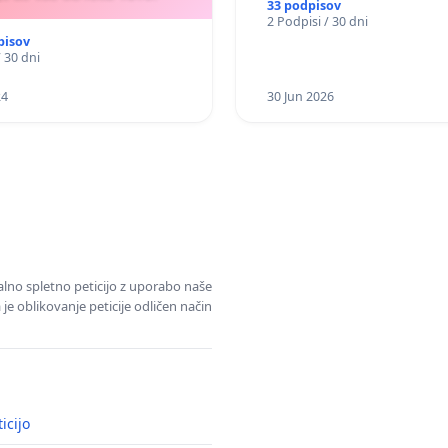
33 podpisov
2 Podpisi / 30 dni
pisov
/ 30 dni
24
30 Jun 2026
alno spletno peticijo z uporabo naše
je oblikovanje peticije odličen način
icijo