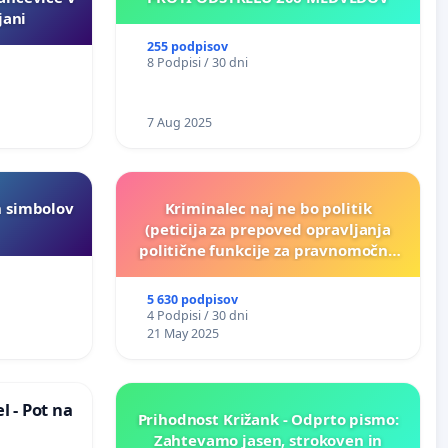
jani
255 podpisov
8 Podpisi / 30 dni
7 Aug 2025
h simbolov
Kriminalec naj ne bo politik
(peticija za prepoved opravljanja
politične funkcije za pravnomočno
obsojene politike)
5 630 podpisov
4 Podpisi / 30 dni
21 May 2025
 - Pot na
Prihodnost Križank - Odprto pismo:
Zahtevamo jasen, strokoven in