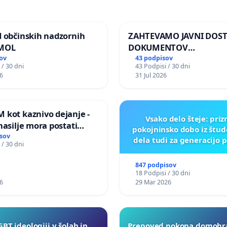
d občinskih nadzornih
ZAHTEVAMO JAVNI DOS
 MOL
DOKUMENTOV
PARLAMENTARNIH
ov
43 podpisov
 / 30 dni
43 Podpisi / 30 dni
PREISKOVALNIH KOMISIJ
6
31 Jul 2026
ILEGALNI TRGOVINI Z O
 kot kaznivo dejanje -
Vsako delo šteje: pri
nasilje mora postati
pokojninsko dobo iz štu
epoznano kot fizično
sov
dela tudi za generacijo 
 / 30 dni
847 podpisov
18 Podpisi / 30 dni
6
29 Mar 2026
GBT ideologiji v šolah in
Prepoved pokopa domobra