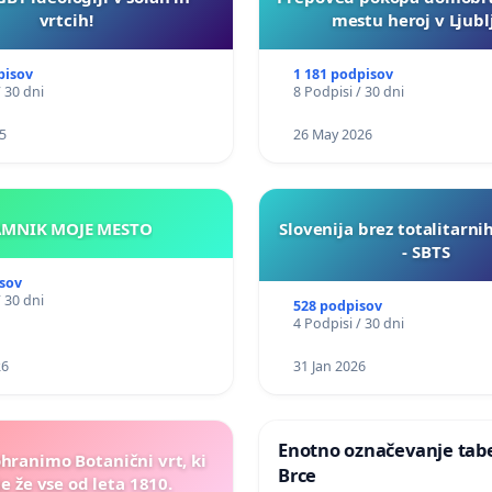
vrtcih!
mestu heroj v Ljubl
pisov
1 181 podpisov
/ 30 dni
8 Podpisi / 30 dni
5
26 May 2026
KAMNIK MOJE MESTO
Slovenija brez totalitarni
- SBTS
sov
/ 30 dni
528 podpisov
4 Podpisi / 30 dni
26
31 Jan 2026
Enotno označevanje tabel
ohranimo Botanični vrt, ki
Brce
e že vse od leta 1810.