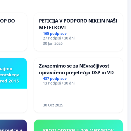
TOP DO
PETICIJA V PODPORO NIKI IN NAŠI
METELKOVI
165 podpisov
27 Podpisi / 30 dni
 O
30 Jun 2026
ROŽJEM
Zavzemimo se za NEvračljivost
znajmo
upravičeno prejete/ga DSP in VD
dentskega
437 podpisov
pred 2015
13 Podpisi / 30 dni
30 Oct 2025
ncevlce v
PROTI ODSTRELU 206 MEDVEDOV