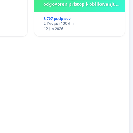
odgovoren pristop k oblikovanju
prihodnosti Križank!
3 707 podpisov
2 Podpisi / 30 dni
12 Jan 2026