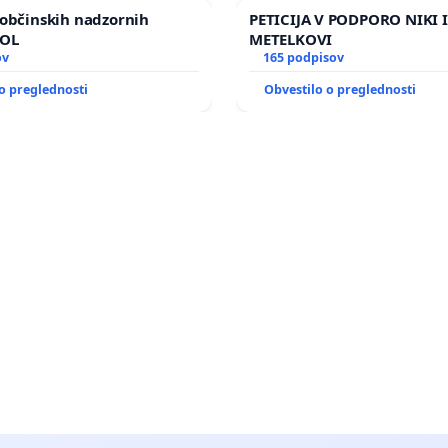
občinskih nadzornih
PETICIJA V PODPORO NIKI 
MOL
METELKOVI
ov
165 podpisov
o preglednosti
Obvestilo o preglednosti