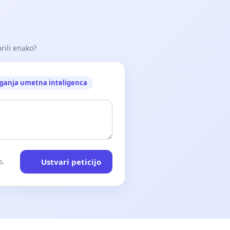
orili enako?
ganja umetna inteligenca
Ustvari peticijo
o.