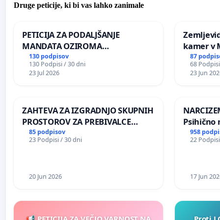
Druge peticije, ki bi vas lahko zanimale
PETICIJA ZA PODALJŠANJE
Zemljevi
MANDATA OZIROMA
kamer v
ČIMPREJŠNJO PONOVNO
130 podpisov
87 podpis
130 Podpisi / 30 dni
68 Podpisi
NAPOTITEV GOSPODA BERNARDA
23 Jul 2026
23 Jun 202
ŠRAJNERJA NA VELEPOSLANIŠTVO
REPUBLIKE SLOVENIJE V MOSKVI
ZAHTEVA ZA IZGRADNJO SKUPNIH
NARCIZEM
PROSTOROV ZA PREBIVALCE
Psihično 
KRAJEVNE SKUPNOSTI
enako pr
85 podpisov
958 podpi
23 Podpisi / 30 dni
22 Podpisi
PRESTRANEK
nasilje
20 Jun 2026
17 Jun 202
📢 PETICIJA ZA VEČJO VARNOST NA
Proti L