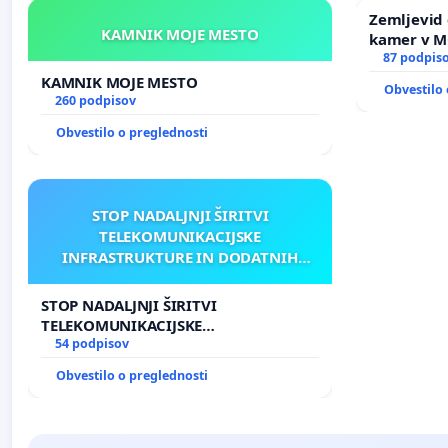
Zemljevid 
KAMNIK MOJE MESTO
kamer v 
87 podpis
KAMNIK MOJE MESTO
Obvestilo 
260 podpisov
Obvestilo o preglednosti
STOP NADALJNJI ŠIRITVI
TELEKOMUNIKACIJSKE
INFRASTRUKTURE IN DODATNIH
ANTEN V GRADIŠČAKU
STOP NADALJNJI ŠIRITVI
TELEKOMUNIKACIJSKE
INFRASTRUKTURE IN DODATNIH
54 podpisov
ANTEN V GRADIŠČAKU
Obvestilo o preglednosti