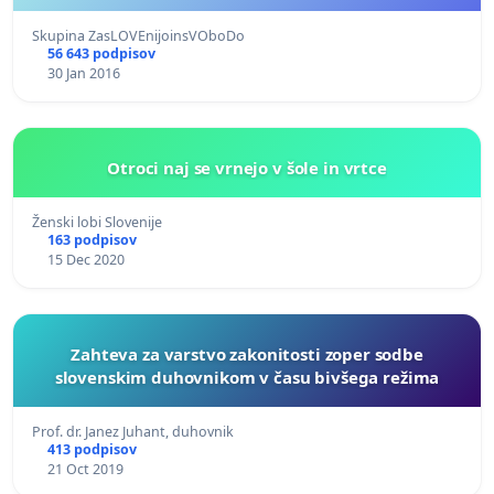
Skupina ZasLOVEnijoinsVOboDo
56 643 podpisov
30 Jan 2016
Otroci naj se vrnejo v šole in vrtce
Ženski lobi Slovenije
163 podpisov
15 Dec 2020
Zahteva za varstvo zakonitosti zoper sodbe
slovenskim duhovnikom v času bivšega režima
Prof. dr. Janez Juhant, duhovnik
413 podpisov
21 Oct 2019