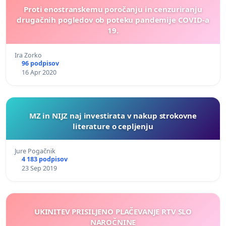
Proti enostranskemu poročanju in cenzuriranju
drugačnih pogledov ob poteku pandemije COVID-a
19.
Ira Zorko
96 podpisov
16 Apr 2020
MZ in NIJZ naj investirata v nakup strokovne
literature o cepljenju
Jure Pogačnik
4 183 podpisov
23 Sep 2019
UKINITEV PRISILJENO PLAČEVANJE RTV SLO
NAROČNINE