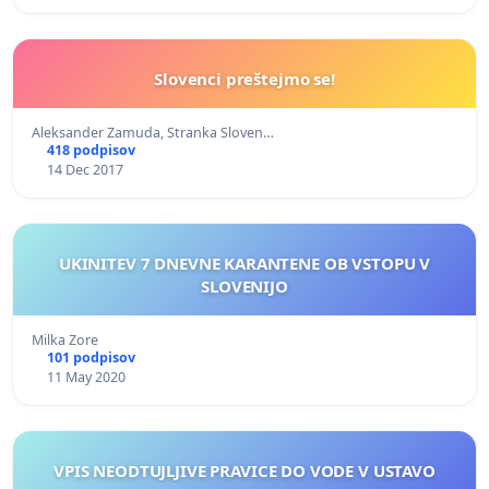
Slovenci preštejmo se!
Aleksander Zamuda, Stranka Sloven…
418 podpisov
14 Dec 2017
UKINITEV 7 DNEVNE KARANTENE OB VSTOPU V
SLOVENIJO
Milka Zore
101 podpisov
11 May 2020
VPIS NEODTUJLJIVE PRAVICE DO VODE V USTAVO