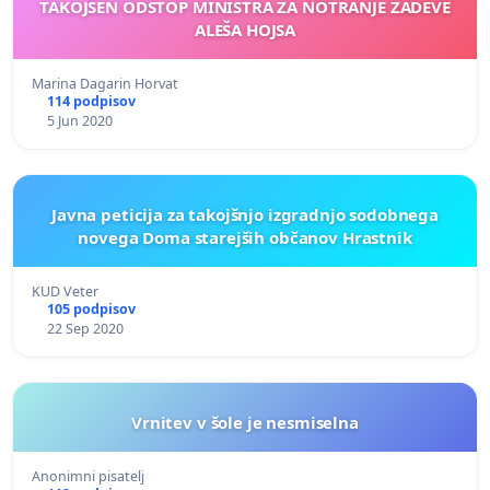
TAKOJŠEN ODSTOP MINISTRA ZA NOTRANJE ZADEVE
ALEŠA HOJSA
Marina Dagarin Horvat
114 podpisov
5 Jun 2020
Javna peticija za takojšnjo izgradnjo sodobnega
novega Doma starejših občanov Hrastnik
KUD Veter
105 podpisov
22 Sep 2020
Vrnitev v šole je nesmiselna
Anonimni pisatelj