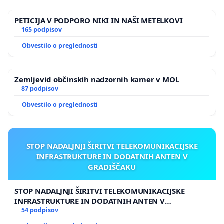
PETICIJA V PODPORO NIKI IN NAŠI METELKOVI
165 podpisov
Obvestilo o preglednosti
Zemljevid občinskih nadzornih kamer v MOL
87 podpisov
Obvestilo o preglednosti
STOP NADALJNJI ŠIRITVI TELEKOMUNIKACIJSKE
INFRASTRUKTURE IN DODATNIH ANTEN V
GRADIŠČAKU
STOP NADALJNJI ŠIRITVI TELEKOMUNIKACIJSKE
INFRASTRUKTURE IN DODATNIH ANTEN V
GRADIŠČAKU
54 podpisov