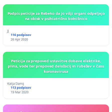
Podpis peticije za Rebeko da jo višji organi odpeljejo
na obisk v psihiatrično bolnišnico
JJ
116 podpisov
26 Apr 2020
Peticija za prepoved ustavitve dobave elektrike,
plina, vode ter prepoved deložacij in rubežev v času
koronavirusa
Katja Damij
113 podpisov
19 Mar 2020