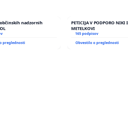
občinskih nadzornih
PETICIJA V PODPORO NIKI 
MOL
METELKOVI
ov
165 podpisov
o preglednosti
Obvestilo o preglednosti