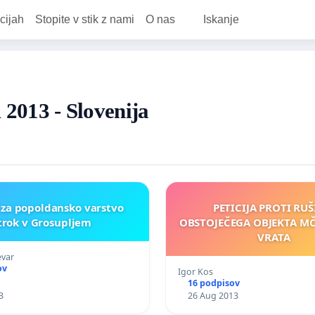
cijah
Stopite v stik z nami
O nas
Iskanje
u 2013 - Slovenija
a za popoldansko varstvo
PETICIJA PROTI RUŠ
trok v Grosupljem
OBSTOJEČEGA OBJEKTA M
VRATA
evar
ov
Igor Kos
16 podpisov
3
26 Aug 2013