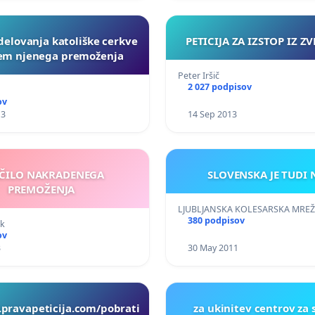
elovanja katoliške cerkve
PETICIJA ZA IZSTOP IZ Z
zem njenega premoženja
Peter Iršič
2 027 podpisov
ov
13
14 Sep 2013
ČILO NAKRADENEGA
SLOVENSKA JE TUDI 
PREMOŽENJA
LJUBLJANSKA KOLESARSKA MRE
380 podpisov
ek
ov
3
30 May 2011
pravapeticija.com/pobrati
za ukinitev centrov za 