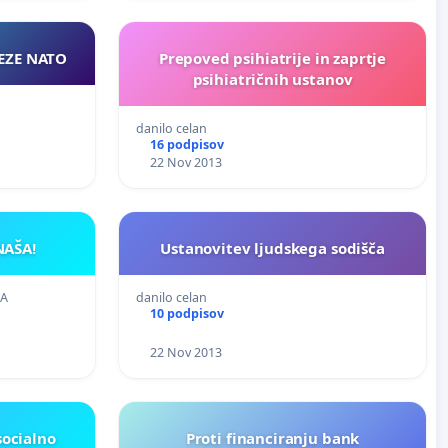
VEZE NATO
Prepoved psihiatrije in zaprtje
psihiatričnih ustanov
danilo celan
16 podpisov
22 Nov 2013
NAŠA!
Ustanovitev ljudskega sodišča
ŽA
danilo celan
10 podpisov
22 Nov 2013
socialno
Proti financiranju bank