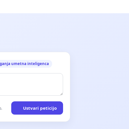
ganja umetna inteligenca
Ustvari peticijo
o.