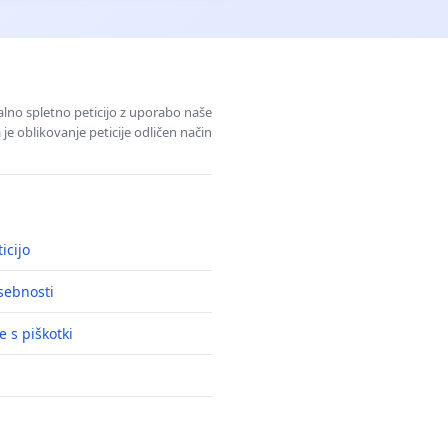
alno spletno peticijo z uporabo naše
je oblikovanje peticije odličen način
icijo
asebnosti
e s piškotki