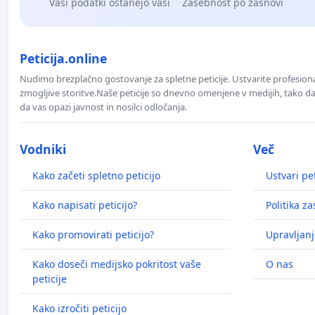
Vaši podatki ostanejo vaši
Zasebnost po zasnovi
Peticija.online
Nudimo brezplačno gostovanje za spletne peticije. Ustvarite profesion
zmogljive storitve.Naše peticije so dnevno omenjene v medijih, tako da 
da vas opazi javnost in nosilci odločanja.
Vodniki
Več
Kako začeti spletno peticijo
Ustvari pet
Kako napisati peticijo?
Politika z
Kako promovirati peticijo?
Upravljanj
Kako doseči medijsko pokritost vaše
O nas
peticije
Kako izročiti peticijo