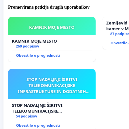
Promovirane peticije drugih uporabnikov
Zemljevid 
KAMNIK MOJE MESTO
kamer v 
87 podpis
KAMNIK MOJE MESTO
Obvestilo 
260 podpisov
Obvestilo o preglednosti
STOP NADALJNJI ŠIRITVI
TELEKOMUNIKACIJSKE
INFRASTRUKTURE IN DODATNIH
ANTEN V GRADIŠČAKU
STOP NADALJNJI ŠIRITVI
TELEKOMUNIKACIJSKE
INFRASTRUKTURE IN DODATNIH
54 podpisov
ANTEN V GRADIŠČAKU
Obvestilo o preglednosti