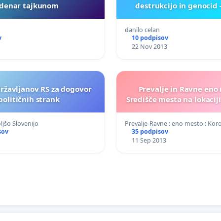
denar tajkunom
destrukcijo in genocid 
danilo celan
v
10 podpisov
22 Nov 2013
državljanov RS za dogovor
Prevalje in Ravne eno
političnih strank
Središče mesta na lokacij
ljšo Slovenijo
Prevalje-Ravne : eno mesto : Kor
sov
35 podpisov
11 Sep 2013