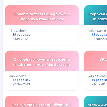
Slovenci za začetek pogovorov z
Prepoved d
Vlado RS o izhodu iz krize
in odv
Tine Žlebnik
Celan Danilo
39 podpisov
15 podpis
4 Dec 2012
22 Nov 20
Za vpeljavo novega pravičnega
VRA
družbenega reda - Meritokracija
danilo celan
Jožica Cilenš
42 podpisov
10 podpis
22 Nov 2013
2 Nov 201
Peticija PROTI gradnji "džamije" !
htp://www.