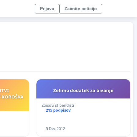
Prijava
Začnite peticijo
ITVI
Zelimo dodatek za bivanje
Č KOROŠKA
Zoisovi štipendisti
215 podpisov
5 Dec 2012