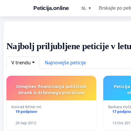
Peticija.online
Brskajte po peti
SL ▼
Najbolj priljubljene peticije v let
V trendu
Najnovejše peticije
Omejitev financiranja političnih
Peticij
strank iz državnega proračuna
o
Konrad Rihter ml.
Barbara Hoč
19 podpisov
17 podpis
26 Sep 2013
13 Oct 201