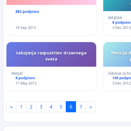
882 podpisov
MAJDAK
8 podpiso
16 Sep 2013
3 Dec 2013
takojsnja razpustitev drzavnega
Peticija 
sveta
Matjaž
Gibanje za bo
8 podpisov
149 podpi
17 May 2013
3 Dec 2012
«
1
2
3
4
5
6
7
»