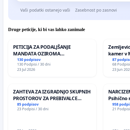
Vaši podatki ostanejo vaši
Zasebnost po zasnovi
Druge peticije, ki bi vas lahko zanimale
PETICIJA ZA PODALJŠANJE
Zemljevi
MANDATA OZIROMA
kamer v
ČIMPREJŠNJO PONOVNO
130 podpisov
87 podpis
130 Podpisi / 30 dni
68 Podpisi
NAPOTITEV GOSPODA BERNARDA
23 Jul 2026
23 Jun 202
ŠRAJNERJA NA VELEPOSLANIŠTVO
REPUBLIKE SLOVENIJE V MOSKVI
ZAHTEVA ZA IZGRADNJO SKUPNIH
NARCIZEM
PROSTOROV ZA PREBIVALCE
Psihično 
KRAJEVNE SKUPNOSTI
enako pr
85 podpisov
958 podpi
23 Podpisi / 30 dni
21 Podpisi
PRESTRANEK
nasilje