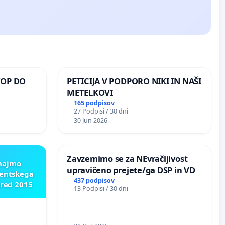
TOP DO
PETICIJA V PODPORO NIKI IN NAŠI
METELKOVI
165 podpisov
27 Podpisi / 30 dni
 O
30 Jun 2026
ROŽJEM
Zavzemimo se za NEvračljivost
znajmo
upravičeno prejete/ga DSP in VD
dentskega
437 podpisov
pred 2015
13 Podpisi / 30 dni