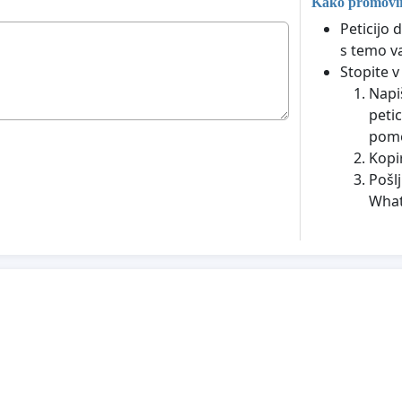
Kako promovira
Peticijo 
s temo va
Stopite v 
Napiš
peti
pome
Kopir
Pošl
What