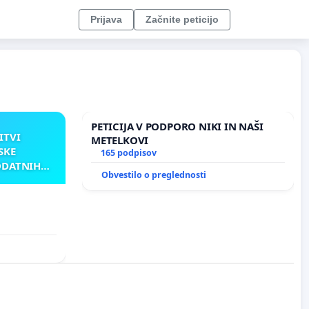
Prijava
Začnite peticijo
PETICIJA V PODPORO NIKI IN NAŠI
ITVI
METELKOVI
SKE
165 podpisov
ODATNIH
Obvestilo o preglednosti
AKU
TNIH