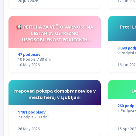
20 Jun 2026
17 Jun 202
📢 PETICIJA ZA VEČJO VARNOST NA
Proti L
CESTAH IN USTREZNO
USPOSOBLJENOST POKLICNIH
VOZNIKOV
8 090 pod
9 Podpisi 
47 podpisov
10 Podpisi / 30 dni
10 May 2026
16 Jun 202
Prepoved pokopa domobrancevlce v
mestu heroj v Ljubljani
260 podpi
4 Podpisi 
1 181 podpisov
7 Podpisi / 30 dni
26 May 2026
15 Apr 20