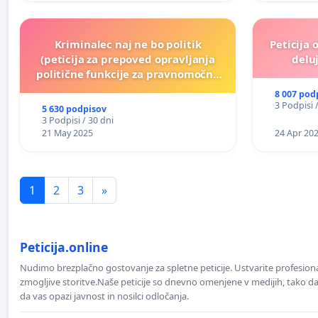
Kriminalec naj ne bo politik
Peticija 
(peticija za prepoved opravljanja
deluj
politične funkcije za pravnomočno
obsojene politike)
8 007 pod
3 Podpisi 
5 630 podpisov
3 Podpisi / 30 dni
21 May 2025
24 Apr 20
1
2
3
»
Peticija.online
Nudimo brezplačno gostovanje za spletne peticije. Ustvarite profesion
zmogljive storitve.Naše peticije so dnevno omenjene v medijih, tako da 
da vas opazi javnost in nosilci odločanja.