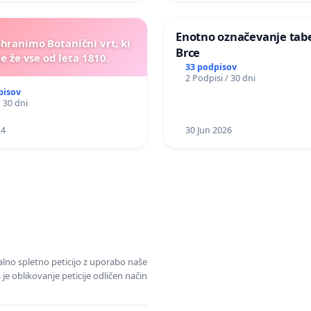
Enotno označevanje tabel
ohranimo Botanični vrt, ki
Brce
e že vse od leta 1810.
33 podpisov
2 Podpisi / 30 dni
pisov
/ 30 dni
24
30 Jun 2026
alno spletno peticijo z uporabo naše
je oblikovanje peticije odličen način