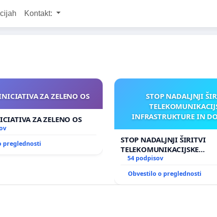
cijah
Kontakt:
INICIATIVA ZA ZELENO OS
STOP NADALJNJI ŠIR
TELEKOMUNIKACIJ
INFRASTRUKTURE IN D
ICIATIVA ZA ZELENO OS
ANTEN V GRADIŠČ
ov
STOP NADALJNJI ŠIRITVI
o preglednosti
TELEKOMUNIKACIJSKE
INFRASTRUKTURE IN DODA
54 podpisov
ANTEN V GRADIŠČAKU
Obvestilo o preglednosti