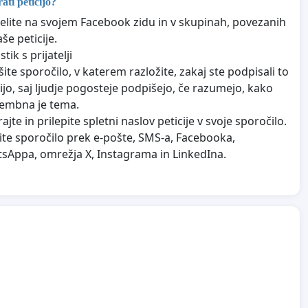
ti peticijo?
delite na svojem Facebook zidu in v skupinah, povezanih
še peticije.
stik s prijatelji
ite sporočilo, v katerem razložite, zakaj ste podpisali to
cijo, saj ljudje pogosteje podpišejo, če razumejo, kako
mbna je tema.
ajte in prilepite spletni naslov peticije v svoje sporočilo.
jite sporočilo prek e-pošte, SMS-a, Facebooka,
sAppa, omrežja X, Instagrama in LinkedIna.