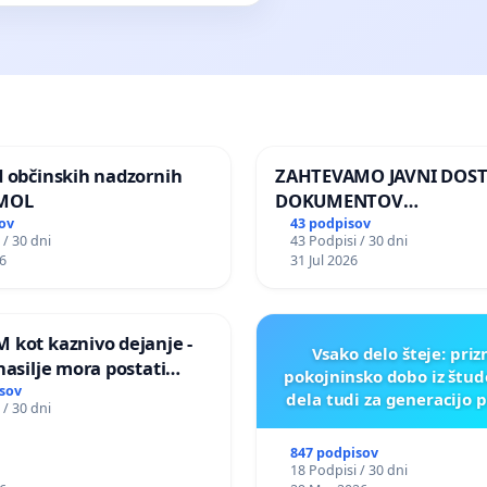
d občinskih nadzornih
ZAHTEVAMO JAVNI DOS
 MOL
DOKUMENTOV
PARLAMENTARNIH
ov
43 podpisov
 / 30 dni
43 Podpisi / 30 dni
PREISKOVALNIH KOMISIJ
6
31 Jul 2026
ILEGALNI TRGOVINI Z O
 kot kaznivo dejanje -
Vsako delo šteje: pri
nasilje mora postati
pokojninsko dobo iz štu
epoznano kot fizično
sov
dela tudi za generacijo 
 / 30 dni
847 podpisov
18 Podpisi / 30 dni