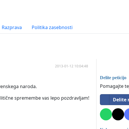
Razprava
Politika zasebnosti
2013-01-12 10:04:48
Delite peticijo
Pomagajte tej
lovenskega naroda.
litične spremembe vas lepo pozdravljam!
Delite