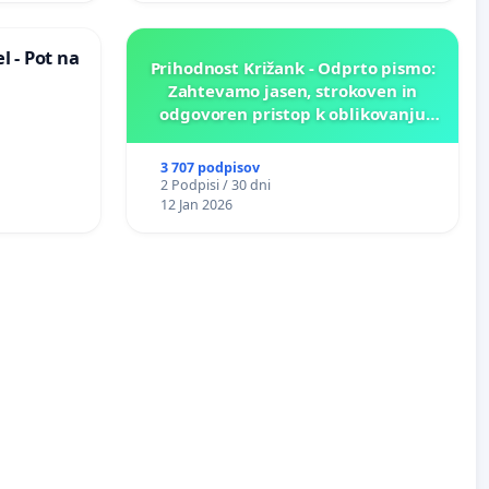
 - Pot na
Prihodnost Križank - Odprto pismo:
Zahtevamo jasen, strokoven in
odgovoren pristop k oblikovanju
prihodnosti Križank!
3 707 podpisov
2 Podpisi / 30 dni
12 Jan 2026