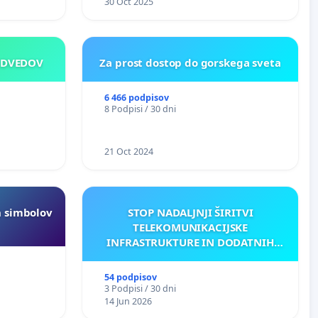
30 Oct 2025
EDVEDOV
Za prost dostop do gorskega sveta
6 466 podpisov
8 Podpisi / 30 dni
21 Oct 2024
h simbolov
STOP NADALJNJI ŠIRITVI
TELEKOMUNIKACIJSKE
INFRASTRUKTURE IN DODATNIH
ANTEN V GRADIŠČAKU
54 podpisov
3 Podpisi / 30 dni
14 Jun 2026