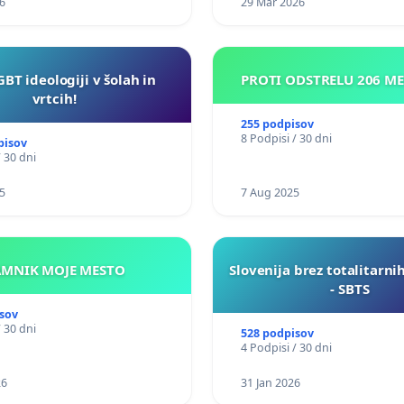
6
29 Mar 2026
GBT ideologiji v šolah in
PROTI ODSTRELU 206 M
vrtcih!
255 podpisov
8 Podpisi / 30 dni
pisov
/ 30 dni
5
7 Aug 2025
KAMNIK MOJE MESTO
Slovenija brez totalitarni
- SBTS
sov
/ 30 dni
528 podpisov
4 Podpisi / 30 dni
26
31 Jan 2026