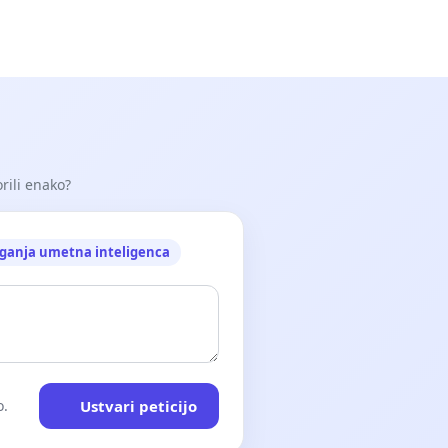
orili enako?
ganja umetna inteligenca
Ustvari peticijo
o.