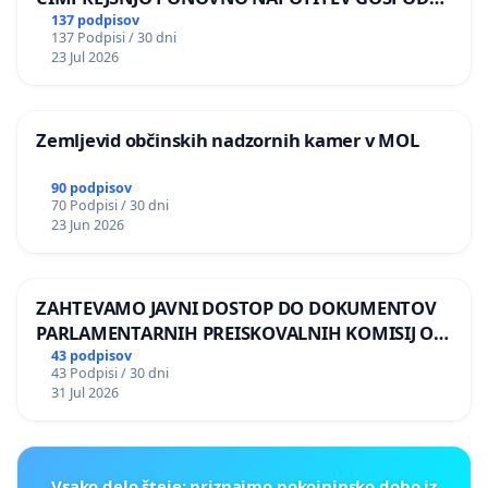
BERNARDA ŠRAJNERJA NA VELEPOSLANIŠTVO
137 podpisov
137 Podpisi / 30 dni
REPUBLIKE SLOVENIJE V MOSKVI
23 Jul 2026
Zemljevid občinskih nadzornih kamer v MOL
90 podpisov
70 Podpisi / 30 dni
23 Jun 2026
ZAHTEVAMO JAVNI DOSTOP DO DOKUMENTOV
PARLAMENTARNIH PREISKOVALNIH KOMISIJ O
ILEGALNI TRGOVINI Z OROŽJEM
43 podpisov
43 Podpisi / 30 dni
31 Jul 2026
Vsako delo šteje: priznajmo pokojninsko dobo iz