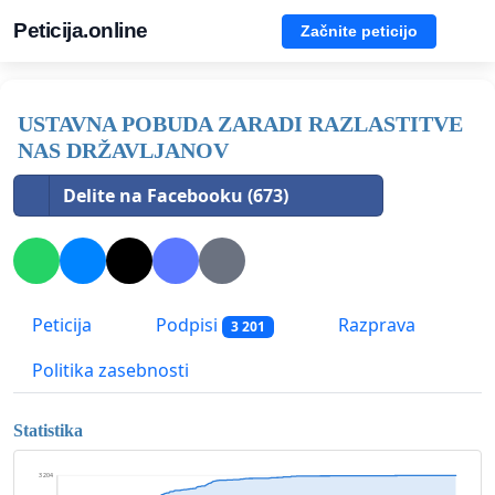
Peticija.online
Začnite peticijo
USTAVNA POBUDA ZARADI RAZLASTITVE
NAS DRŽAVLJANOV
Delite na Facebooku (673)
Peticija
Podpisi
Razprava
3 201
Politika zasebnosti
Statistika
3 204