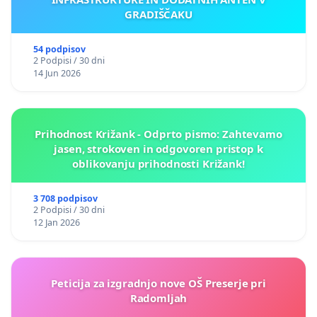
GRADIŠČAKU
54 podpisov
2 Podpisi / 30 dni
14 Jun 2026
Prihodnost Križank - Odprto pismo: Zahtevamo
jasen, strokoven in odgovoren pristop k
oblikovanju prihodnosti Križank!
3 708 podpisov
2 Podpisi / 30 dni
12 Jan 2026
Peticija za izgradnjo nove OŠ Preserje pri
Radomljah