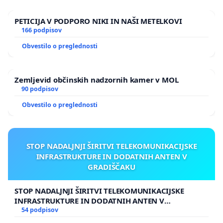
PETICIJA V PODPORO NIKI IN NAŠI METELKOVI
166 podpisov
Obvestilo o preglednosti
Zemljevid občinskih nadzornih kamer v MOL
90 podpisov
Obvestilo o preglednosti
STOP NADALJNJI ŠIRITVI TELEKOMUNIKACIJSKE
INFRASTRUKTURE IN DODATNIH ANTEN V
GRADIŠČAKU
STOP NADALJNJI ŠIRITVI TELEKOMUNIKACIJSKE
INFRASTRUKTURE IN DODATNIH ANTEN V
GRADIŠČAKU
54 podpisov