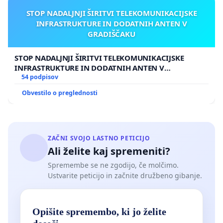
STOP NADALJNJI ŠIRITVI TELEKOMUNIKACIJSKE
INFRASTRUKTURE IN DODATNIH ANTEN V
GRADIŠČAKU
STOP NADALJNJI ŠIRITVI TELEKOMUNIKACIJSKE
INFRASTRUKTURE IN DODATNIH ANTEN V
GRADIŠČAKU
54 podpisov
Obvestilo o preglednosti
ZAČNI SVOJO LASTNO PETICIJO
Ali želite kaj spremeniti?
Spremembe se ne zgodijo, če molčimo.
Ustvarite peticijo in začnite družbeno gibanje.
Opišite spremembo, ki jo želite