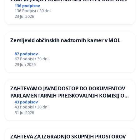
BERNARDA ŠRAJNERJA NA VELEPOSLANIŠTVO
136 podpisov
136 Podpisi / 30 dni
REPUBLIKE SLOVENIJE V MOSKVI
23 Jul 2026
Zemljevid občinskih nadzornih kamer v MOL
87 podpisov
67 Podpisi / 30 dni
23 Jun 2026
ZAHTEVAMO JAVNI DOSTOP DO DOKUMENTOV
PARLAMENTARNIH PREISKOVALNIH KOMISIJ O
ILEGALNI TRGOVINI Z OROŽJEM
43 podpisov
43 Podpisi / 30 dni
31 Jul 2026
ZAHTEVA ZA IZGRADNJO SKUPNIH PROSTOROV