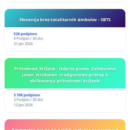
Slovenija brez totalitarnih simbolov - SBTS
528 podpisov
4 Podpisi / 30 dni
31 Jan 2026
Prihodnost Križank - Odprto pismo: Zahtevamo
jasen, strokoven in odgovoren pristop k
oblikovanju prihodnosti Križank!
3 708 podpisov
3 Podpisi / 30 dni
12 Jan 2026
Kriminalec naj ne bo politik (peticija za prepoved