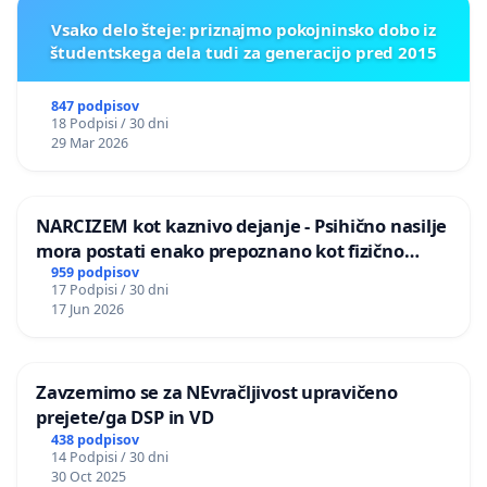
Vsako delo šteje: priznajmo pokojninsko dobo iz
študentskega dela tudi za generacijo pred 2015
847 podpisov
18 Podpisi / 30 dni
29 Mar 2026
NARCIZEM kot kaznivo dejanje - Psihično nasilje
mora postati enako prepoznano kot fizično
nasilje
959 podpisov
17 Podpisi / 30 dni
17 Jun 2026
Zavzemimo se za NEvračljivost upravičeno
prejete/ga DSP in VD
438 podpisov
14 Podpisi / 30 dni
30 Oct 2025