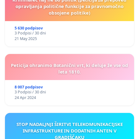
opravljanja politične funkcije za pravnomočno
obsojene politike)
5 630 podpisov
3 Podpisi / 30 dni
21 May 2025
Peticija ohranimo Botanični vrt, ki deluje že vse od
leta 1810.
8 007 podpisov
3 Podpisi / 30 dni
24 Apr 2024
STOP NADALJNJI ŠIRITVI TELEKOMUNIKACIJSKE
INFRASTRUKTURE IN DODATNIH ANTEN V
GRADIŠČAKU