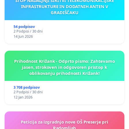
STOP NADALJNJI ŠIRITVI TELEKOMUNIKACIJSKE
INFRASTRUKTURE IN DODATNIH ANTEN V
GRADIŠČAKU
54 podpisov
2 Podpisi / 30 dni
14 Jun 2026
Prihodnost Križank - Odprto pismo: Zahtevamo
jasen, strokoven in odgovoren pristop k
oblikovanju prihodnosti Križank!
3 708 podpisov
2 Podpisi / 30 dni
12 Jan 2026
Peticija za izgradnjo nove OŠ Preserje pri
Radomljah