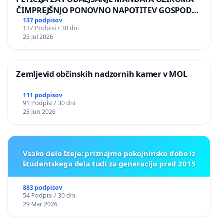
ČIMPREJŠNJO PONOVNO NAPOTITEV GOSPODA
BERNARDA ŠRAJNERJA NA VELEPOSLANIŠTVO
137 podpisov
137 Podpisi / 30 dni
REPUBLIKE SLOVENIJE V MOSKVI
23 Jul 2026
Zemljevid občinskih nadzornih kamer v MOL
111 podpisov
91 Podpisi / 30 dni
23 Jun 2026
Vsako delo šteje: priznajmo pokojninsko dobo iz
študentskega dela tudi za generacijo pred 2015
883 podpisov
54 Podpisi / 30 dni
29 Mar 2026