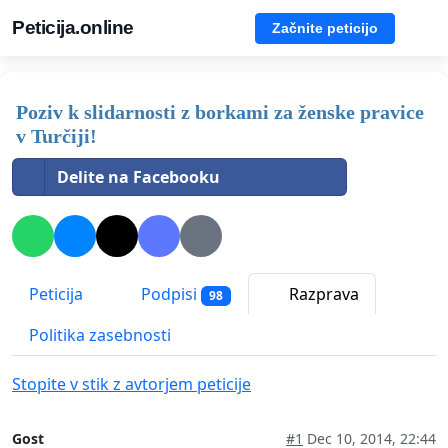
Peticija.online
Začnite peticijo
Poziv k slidarnosti z borkami za ženske pravice
v Turčiji!
Delite na Facebooku
Peticija
Podpisi
Razprava
98
Politika zasebnosti
Stopite v stik z avtorjem peticije
Gost
#1
Dec 10, 2014, 22:44