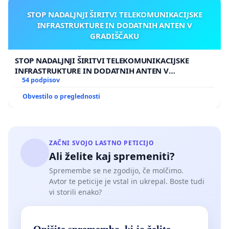
STOP NADALJNJI ŠIRITVI TELEKOMUNIKACIJSKE
INFRASTRUKTURE IN DODATNIH ANTEN V
GRADIŠČAKU
STOP NADALJNJI ŠIRITVI TELEKOMUNIKACIJSKE
INFRASTRUKTURE IN DODATNIH ANTEN V
GRADIŠČAKU
54 podpisov
Obvestilo o preglednosti
ZAČNI SVOJO LASTNO PETICIJO
Ali želite kaj spremeniti?
Spremembe se ne zgodijo, če molčimo.
Avtor te peticije je vstal in ukrepal. Boste tudi
vi storili enako?
Opišite spremembo, ki jo želite