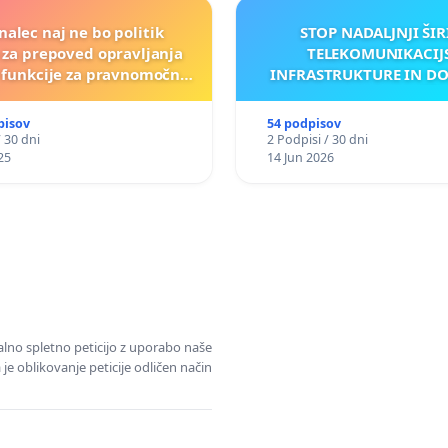
nalec naj ne bo politik
STOP NADALJNJI ŠIR
a za prepoved opravljanja
TELEKOMUNIKACIJ
e funkcije za pravnomočno
INFRASTRUKTURE IN D
obsojene politike)
ANTEN V GRADIŠČ
pisov
54 podpisov
/ 30 dni
2 Podpisi / 30 dni
25
14 Jun 2026
alno spletno peticijo z uporabo naše
je oblikovanje peticije odličen način