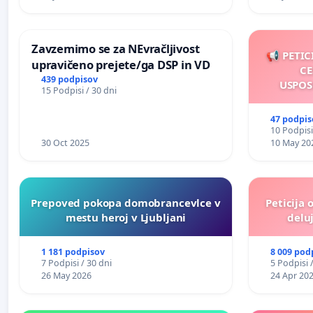
Zavzemimo se za NEvračljivost
📢 PETIC
upravičeno prejete/ga DSP in VD
CE
439 podpisov
USPOS
15 Podpisi / 30 dni
47 podpis
10 Podpisi
30 Oct 2025
10 May 20
Prepoved pokopa domobrancevlce v
Peticija 
mestu heroj v Ljubljani
deluj
1 181 podpisov
8 009 pod
7 Podpisi / 30 dni
5 Podpisi 
26 May 2026
24 Apr 20