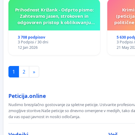
Prihodnost Križank - Odprto pismo:
Krimi
Zahtevamo jasen, strokoven in
(peticij
odgovoren pristop k oblikovanju
političn
prihodnosti Križank!
3 708 podpisov
5 630 pod
3 Podpisi / 30 dni
3 Podpisi 
12 Jan 2026
21 May 20
1
2
»
Peticija.online
Nudimo brezplačno gostovanje za spletne peticije. Ustvarite profesion
zmogljive storitve.Naše peticije so dnevno omenjene v medijih, tako da 
da vas opazi javnost in nosilci odločanja.
Vodniki
Več