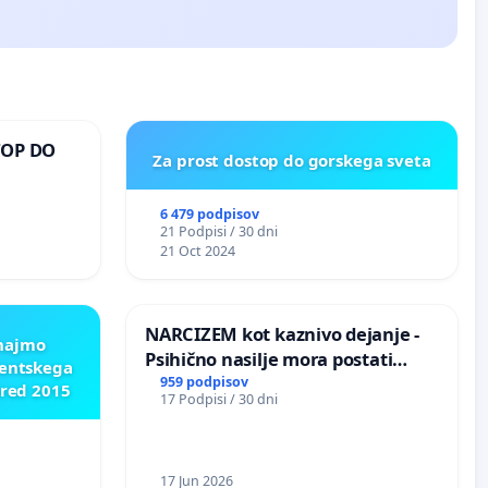
TOP DO
Za prost dostop do gorskega sveta
6 479 podpisov
 O
21 Podpisi / 30 dni
ROŽJEM
21 Oct 2024
NARCIZEM kot kaznivo dejanje -
znajmo
Psihično nasilje mora postati
dentskega
enako prepoznano kot fizično
959 podpisov
pred 2015
17 Podpisi / 30 dni
nasilje
17 Jun 2026