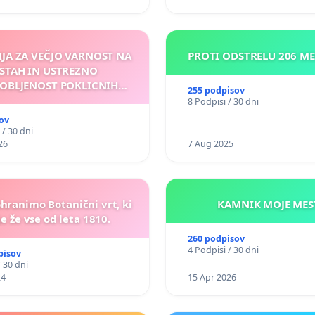
IJA ZA VEČJO VARNOST NA
PROTI ODSTRELU 206 M
STAH IN USTREZNO
OBLJENOST POKLICNIH
255 podpisov
VOZNIKOV
8 Podpisi / 30 dni
ov
 / 30 dni
26
7 Aug 2025
ohranimo Botanični vrt, ki
KAMNIK MOJ
e že vse od leta 1810.
260 podpisov
4 Podpisi / 30 dni
pisov
/ 30 dni
24
15 Apr 2026