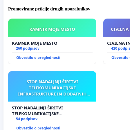
Promovirane peticije drugih uporabnikov
KAMNIK MOJE MESTO
CIVILNA 
KAMNIK MOJE MESTO
CIVILNA I
260 podpisov
420 podpi
Obvestilo o preglednosti
Obvestilo 
STOP NADALJNJI ŠIRITVI
TELEKOMUNIKACIJSKE
INFRASTRUKTURE IN DODATNIH
ANTEN V GRADIŠČAKU
STOP NADALJNJI ŠIRITVI
TELEKOMUNIKACIJSKE
INFRASTRUKTURE IN DODATNIH
54 podpisov
ANTEN V GRADIŠČAKU
Obvestilo o preglednosti