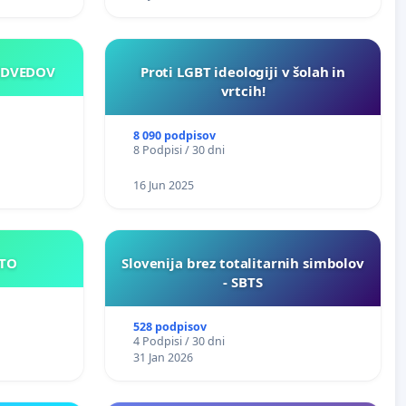
EDVEDOV
Proti LGBT ideologiji v šolah in
vrtcih!
8 090 podpisov
8 Podpisi / 30 dni
16 Jun 2025
E MESTO
Slovenija brez totalitarnih simbolov
- SBTS
528 podpisov
4 Podpisi / 30 dni
31 Jan 2026