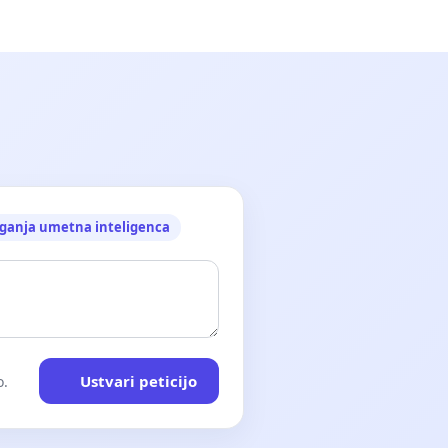
ganja umetna inteligenca
Ustvari peticijo
o.