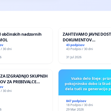
d občinskih nadzornih
ZAHTEVAMO JAVNI DOS
 MOL
DOKUMENTOV
PARLAMENTARNIH
ov
43 podpisov
 / 30 dni
43 Podpisi / 30 dni
PREISKOVALNIH KOMISIJ
ILEGALNI TRGOVINI Z O
6
31 Jul 2026
 ZA IZGRADNJO SKUPNIH
Vsako delo šteje: pri
OV ZA PREBIVALCE
pokojninsko dobo iz štu
E SKUPNOSTI
ov
dela tudi za generacijo 
 / 30 dni
NEK
847 podpisov
18 Podpisi / 30 dni
6
29 Mar 2026