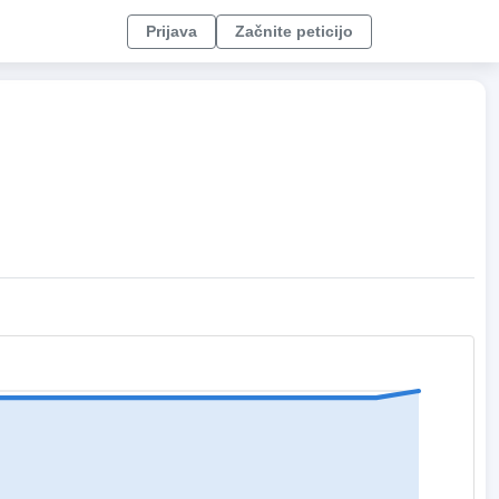
Prijava
Začnite peticijo