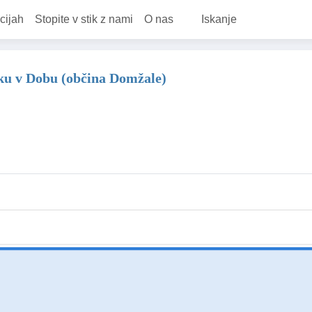
cijah
Stopite v stik z nami
O nas
Iskanje
iku v Dobu (občina Domžale)