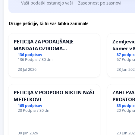
Vaši podatki ostanejo vaši
Zasebnost po zasnovi
Druge peticije, ki bi vas lahko zanimale
PETICIJA ZA PODALJŠANJE
Zemljevi
MANDATA OZIROMA
kamer v
ČIMPREJŠNJO PONOVNO
136 podpisov
87 podpis
136 Podpisi / 30 dni
67 Podpisi
NAPOTITEV GOSPODA BERNARDA
ŠRAJNERJA NA VELEPOSLANIŠTVO
23 Jul 2026
23 Jun 202
REPUBLIKE SLOVENIJE V MOSKVI
PETICIJA V PODPORO NIKI IN NAŠI
ZAHTEVA
METELKOVI
PROSTOR
KRAJEVN
165 podpisov
85 podpis
20 Podpisi / 30 dni
20 Podpisi
PRESTRA
30 Jun 2026
20 Jun 202