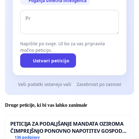
Poganja umetna inteligenca
Napišite po svoje. UI bo za vas pripravila
močno peticijo.
Ustvari peticijo
Vaši podatki ostanejo vaši
Zasebnost po zasnovi
Druge peticije, ki bi vas lahko zanimale
PETICIJA ZA PODALJŠANJE MANDATA OZIROMA
ČIMPREJŠNJO PONOVNO NAPOTITEV GOSPODA
BERNARDA ŠRAJNERJA NA VELEPOSLANIŠTVO
136 podpisov