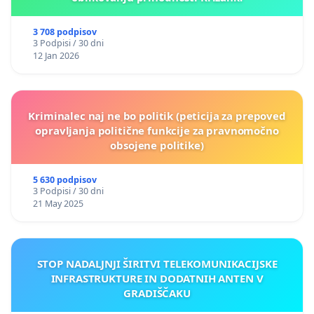
3 708 podpisov
3 Podpisi / 30 dni
12 Jan 2026
Kriminalec naj ne bo politik (peticija za prepoved
opravljanja politične funkcije za pravnomočno
obsojene politike)
5 630 podpisov
3 Podpisi / 30 dni
21 May 2025
STOP NADALJNJI ŠIRITVI TELEKOMUNIKACIJSKE
INFRASTRUKTURE IN DODATNIH ANTEN V
GRADIŠČAKU