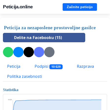
Peticija.online
Začnite peticijo
Peticija za nezaposlene prostovoljne gasilce
Delite na Facebooku (15)
Peticija
Podpisi
Razprava
10 029
Politika zasebnosti
Statistika
10 029