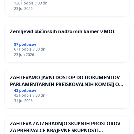
136 Podpisi / 30 dni
REPUBLIKE SLOVENIJE V MOSKVI
23 Jul 2026
Zemljevid občinskih nadzornih kamer v MOL
87 podpisov
67 Podpisi / 30 dni
23 Jun 2026
ZAHTEVAMO JAVNI DOSTOP DO DOKUMENTOV
PARLAMENTARNIH PREISKOVALNIH KOMISIJ O
ILEGALNI TRGOVINI Z OROŽJEM
43 podpisov
43 Podpisi / 30 dni
31 Jul 2026
ZAHTEVA ZA IZGRADNJO SKUPNIH PROSTOROV
ZA PREBIVALCE KRAJEVNE SKUPNOSTI