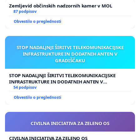
Zemljevid občinskih nadzornih kamer v MOL
87 podpisov
Obvestilo o preglednosti
STOP NADALJNJI ŠIRITVI TELEKOMUNIKACIJSKE
INFRASTRUKTURE IN DODATNIH ANTEN V
GRADIŠČAKU
STOP NADALJNJI ŠIRITVI TELEKOMUNIKACIJSKE
INFRASTRUKTURE IN DODATNIH ANTEN V
GRADIŠČAKU
54 podpisov
Obvestilo o preglednosti
CIVILNA INICIATIVA ZA ZELENO OS
CIVILNA INICIATIVA ZA ZELENO OS