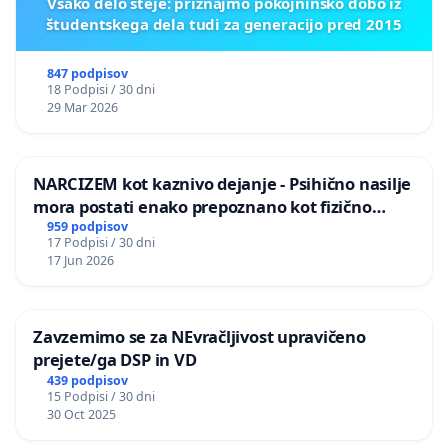
Vsako delo šteje: priznajmo pokojninsko dobo iz
študentskega dela tudi za generacijo pred 2015
847 podpisov
18 Podpisi / 30 dni
29 Mar 2026
NARCIZEM kot kaznivo dejanje - Psihično nasilje
mora postati enako prepoznano kot fizično
nasilje
959 podpisov
17 Podpisi / 30 dni
17 Jun 2026
Zavzemimo se za NEvračljivost upravičeno
prejete/ga DSP in VD
439 podpisov
15 Podpisi / 30 dni
30 Oct 2025