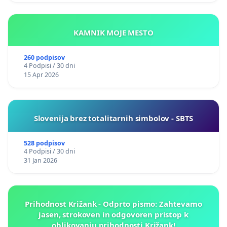
KAMNIK MOJE MESTO
260 podpisov
4 Podpisi / 30 dni
15 Apr 2026
Slovenija brez totalitarnih simbolov - SBTS
528 podpisov
4 Podpisi / 30 dni
31 Jan 2026
Prihodnost Križank - Odprto pismo: Zahtevamo
jasen, strokoven in odgovoren pristop k
oblikovanju prihodnosti Križank!