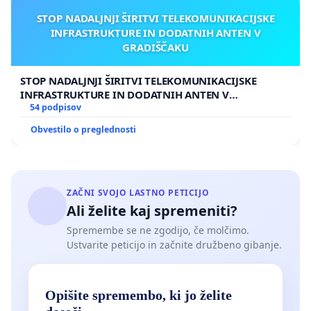
STOP NADALJNJI ŠIRITVI TELEKOMUNIKACIJSKE
INFRASTRUKTURE IN DODATNIH ANTEN V
GRADIŠČAKU
STOP NADALJNJI ŠIRITVI TELEKOMUNIKACIJSKE
INFRASTRUKTURE IN DODATNIH ANTEN V
GRADIŠČAKU
54 podpisov
Obvestilo o preglednosti
ZAČNI SVOJO LASTNO PETICIJO
Ali želite kaj spremeniti?
Spremembe se ne zgodijo, če molčimo.
Ustvarite peticijo in začnite družbeno gibanje.
Opišite spremembo, ki jo želite