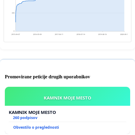
334
0
2015-04-07
2016-05-09
2017-06-11
2018-07-14
2019-08-16
2020-09-17
Promovirane peticije drugih uporabnikov
KAMNIK MOJE MESTO
KAMNIK MOJE MESTO
260 podpisov
Obvestilo o preglednosti