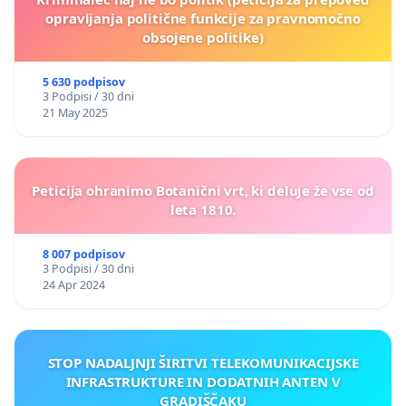
opravljanja politične funkcije za pravnomočno
obsojene politike)
5 630 podpisov
3 Podpisi / 30 dni
21 May 2025
Peticija ohranimo Botanični vrt, ki deluje že vse od
leta 1810.
8 007 podpisov
3 Podpisi / 30 dni
24 Apr 2024
STOP NADALJNJI ŠIRITVI TELEKOMUNIKACIJSKE
INFRASTRUKTURE IN DODATNIH ANTEN V
GRADIŠČAKU