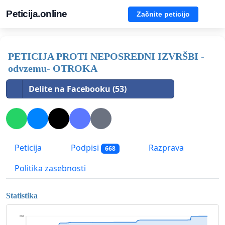
Peticija.online
Začnite peticijo
PETICIJA PROTI NEPOSREDNI IZVRŠBI -
odvzemu- OTROKA
Delite na Facebooku (53)
Peticija
Podpisi
Razprava
668
Politika zasebnosti
Statistika
668