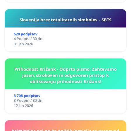
Slovenija brez totalitarnih simbolov - SBTS
528 podpisov
4 Podpisi / 30 dni
31 Jan 2026
Prihodnost Križank - Odprto pismo: Zahtevamo
jasen, strokoven in odgovoren pristop k
oblikovanju prihodnosti Križank!
3 708 podpisov
3 Podpisi / 30 dni
12 Jan 2026
Kriminalec naj ne bo politik (peticija za prepoved