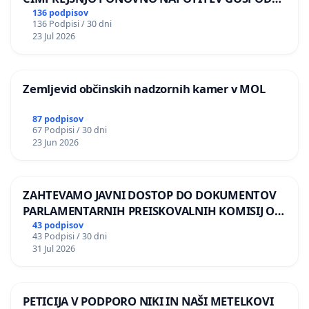
BERNARDA ŠRAJNERJA NA VELEPOSLANIŠTVO
136 podpisov
136 Podpisi / 30 dni
REPUBLIKE SLOVENIJE V MOSKVI
23 Jul 2026
Zemljevid občinskih nadzornih kamer v MOL
87 podpisov
67 Podpisi / 30 dni
23 Jun 2026
ZAHTEVAMO JAVNI DOSTOP DO DOKUMENTOV
PARLAMENTARNIH PREISKOVALNIH KOMISIJ O
ILEGALNI TRGOVINI Z OROŽJEM
43 podpisov
43 Podpisi / 30 dni
31 Jul 2026
PETICIJA V PODPORO NIKI IN NAŠI METELKOVI