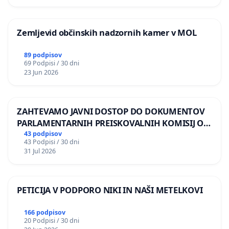
Zemljevid občinskih nadzornih kamer v MOL
89 podpisov
69 Podpisi / 30 dni
23 Jun 2026
ZAHTEVAMO JAVNI DOSTOP DO DOKUMENTOV
PARLAMENTARNIH PREISKOVALNIH KOMISIJ O
ILEGALNI TRGOVINI Z OROŽJEM
43 podpisov
43 Podpisi / 30 dni
31 Jul 2026
PETICIJA V PODPORO NIKI IN NAŠI METELKOVI
166 podpisov
20 Podpisi / 30 dni