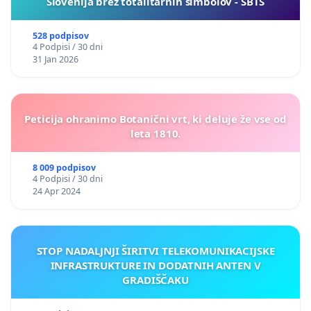
Slovenija brez totalitarnih simbolov - SBTS
528 podpisov
4 Podpisi / 30 dni
31 Jan 2026
Peticija ohranimo Botanični vrt, ki deluje že vse od
leta 1810.
8 009 podpisov
4 Podpisi / 30 dni
24 Apr 2024
STOP NADALJNJI ŠIRITVI TELEKOMUNIKACIJSKE
INFRASTRUKTURE IN DODATNIH ANTEN V
GRADIŠČAKU