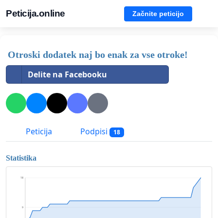
Peticija.online
Začnite peticijo
Otroski dodatek naj bo enak za vse otroke!
Delite na Facebooku
Peticija
Podpisi
18
Statistika
18
9