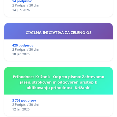
54 podpisov
2 Podpisi / 30 dni
14 Jun 2026
CIVILNA INICIATIVA ZA ZELENO OS
420 podpisov
2 Podpisi / 30 dni
18 Jan 2026
Prihodnost Križank - Odprto pismo: Zahtevamo
jasen, strokoven in odgovoren pristop k
oblikovanju prihodnosti Križank!
3 708 podpisov
2 Podpisi / 30 dni
12 Jan 2026