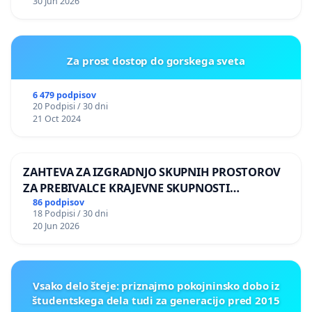
30 Jun 2026
Za prost dostop do gorskega sveta
6 479 podpisov
20 Podpisi / 30 dni
21 Oct 2024
ZAHTEVA ZA IZGRADNJO SKUPNIH PROSTOROV
ZA PREBIVALCE KRAJEVNE SKUPNOSTI
PRESTRANEK
86 podpisov
18 Podpisi / 30 dni
20 Jun 2026
Vsako delo šteje: priznajmo pokojninsko dobo iz
študentskega dela tudi za generacijo pred 2015