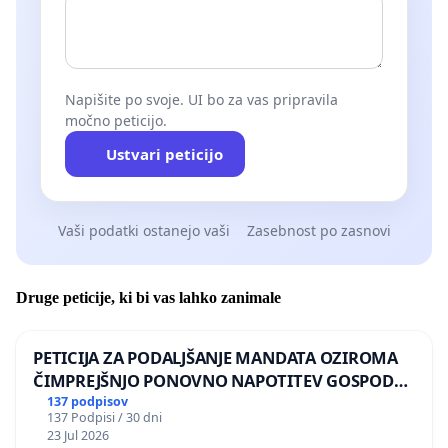
Napišite po svoje. UI bo za vas pripravila
močno peticijo.
Ustvari peticijo
Vaši podatki ostanejo vaši
Zasebnost po zasnovi
Druge peticije, ki bi vas lahko zanimale
PETICIJA ZA PODALJŠANJE MANDATA OZIROMA
ČIMPREJŠNJO PONOVNO NAPOTITEV GOSPODA
BERNARDA ŠRAJNERJA NA VELEPOSLANIŠTVO
137 podpisov
137 Podpisi / 30 dni
REPUBLIKE SLOVENIJE V MOSKVI
23 Jul 2026