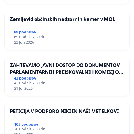
Zemljevid občinskih nadzornih kamer v MOL
89 podpisov
69 Podpisi / 30 dni
23 Jun 2026
ZAHTEVAMO JAVNI DOSTOP DO DOKUMENTOV
PARLAMENTARNIH PREISKOVALNIH KOMISIJ O
ILEGALNI TRGOVINI Z OROŽJEM
43 podpisov
43 Podpisi / 30 dni
31 Jul 2026
PETICIJA V PODPORO NIKI IN NAŠI METELKOVI
165 podpisov
20 Podpisi / 30 dni