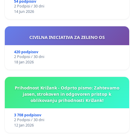
54 podpisov
2 Podpisi / 30 dni
14 Jun 2026
CIVILNA INICIATIVA ZA ZELENO OS
420 podpisov
2 Podpisi / 30 dni
18 Jan 2026
Prihodnost Križank - Odprto pismo: Zahtevamo
jasen, strokoven in odgovoren pristop k
oblikovanju prihodnosti Križank!
3 708 podpisov
2 Podpisi / 30 dni
12 Jan 2026