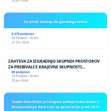
30 Jun 2026
Za prost dostop do gorskega sveta
6 479 podpisov
20 Podpisi / 30 dni
21 Oct 2024
ZAHTEVA ZA IZGRADNJO SKUPNIH PROSTOROV
ZA PREBIVALCE KRAJEVNE SKUPNOSTI
PRESTRANEK
86 podpisov
19 Podpisi / 30 dni
20 Jun 2026
Vsako delo šteje: priznajmo pokojninsko dobo iz
študentskega dela tudi za generacijo pred 2015