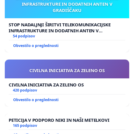
INFRASTRUKTURE IN DODATNIH ANTEN V
GRADIŠČAKU
STOP NADALJNJI ŠIRITVI TELEKOMUNIKACIJSKE
INFRASTRUKTURE IN DODATNIH ANTEN V
GRADIŠČAKU
54 podpisov
Obvestilo o preglednosti
CIVILNA INICIATIVA ZA ZELENO OS
CIVILNA INICIATIVA ZA ZELENO OS
420 podpisov
Obvestilo o preglednosti
PETICIJA V PODPORO NIKI IN NAŠI METELKOVI
165 podpisov