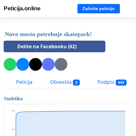
Peticija.online
Začnite peticijo
Novo mesto potrebuje skatepark!
Delite na Facebooku (62)
Peticija
Obvestila
Podpisi
2
443
Statistika
443
222