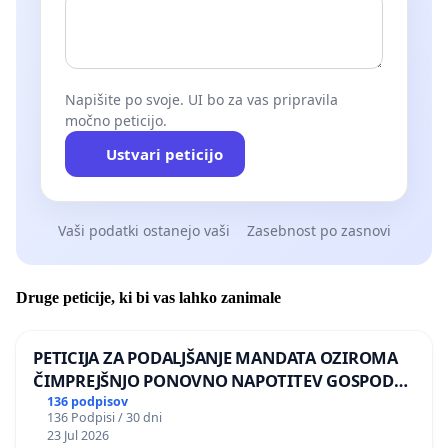
Napišite po svoje. UI bo za vas pripravila
močno peticijo.
Ustvari peticijo
Vaši podatki ostanejo vaši
Zasebnost po zasnovi
Druge peticije, ki bi vas lahko zanimale
PETICIJA ZA PODALJŠANJE MANDATA OZIROMA
ČIMPREJŠNJO PONOVNO NAPOTITEV GOSPODA
BERNARDA ŠRAJNERJA NA VELEPOSLANIŠTVO
136 podpisov
136 Podpisi / 30 dni
REPUBLIKE SLOVENIJE V MOSKVI
23 Jul 2026