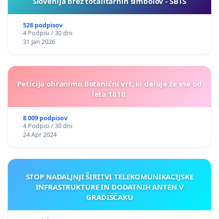
Slovenija brez totalitarnih simbolov - SBTS
528 podpisov
4 Podpisi / 30 dni
31 Jan 2026
Peticija ohranimo Botanični vrt, ki deluje že vse od
leta 1810.
8 009 podpisov
4 Podpisi / 30 dni
24 Apr 2024
STOP NADALJNJI ŠIRITVI TELEKOMUNIKACIJSKE
INFRASTRUKTURE IN DODATNIH ANTEN V
GRADIŠČAKU