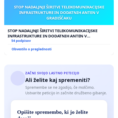
STOP NADALJNJI ŠIRITVI TELEKOMUNIKACIJSKE
INFRASTRUKTURE IN DODATNIH ANTEN V
GRADIŠČAKU
STOP NADALJNJI ŠIRITVI TELEKOMUNIKACIJSKE
INFRASTRUKTURE IN DODATNIH ANTEN V
GRADIŠČAKU
54 podpisov
Obvestilo o preglednosti
ZAČNI SVOJO LASTNO PETICIJO
Ali želite kaj spremeniti?
Spremembe se ne zgodijo, če molčimo.
Ustvarite peticijo in začnite družbeno gibanje.
Opišite spremembo, ki jo želite