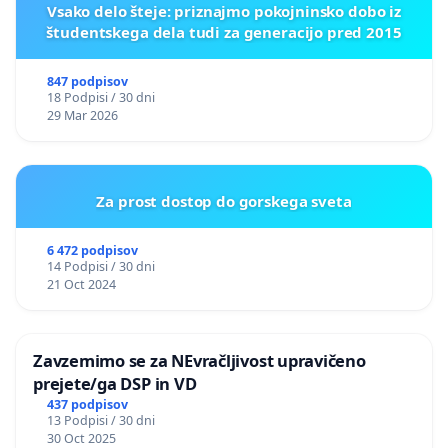
Vsako delo šteje: priznajmo pokojninsko dobo iz
študentskega dela tudi za generacijo pred 2015
847 podpisov
18 Podpisi / 30 dni
29 Mar 2026
Za prost dostop do gorskega sveta
6 472 podpisov
14 Podpisi / 30 dni
21 Oct 2024
Zavzemimo se za NEvračljivost upravičeno
prejete/ga DSP in VD
437 podpisov
13 Podpisi / 30 dni
30 Oct 2025