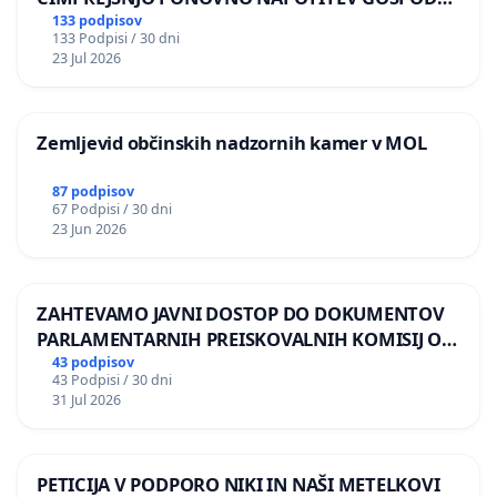
BERNARDA ŠRAJNERJA NA VELEPOSLANIŠTVO
133 podpisov
133 Podpisi / 30 dni
REPUBLIKE SLOVENIJE V MOSKVI
23 Jul 2026
Zemljevid občinskih nadzornih kamer v MOL
87 podpisov
67 Podpisi / 30 dni
23 Jun 2026
ZAHTEVAMO JAVNI DOSTOP DO DOKUMENTOV
PARLAMENTARNIH PREISKOVALNIH KOMISIJ O
ILEGALNI TRGOVINI Z OROŽJEM
43 podpisov
43 Podpisi / 30 dni
31 Jul 2026
PETICIJA V PODPORO NIKI IN NAŠI METELKOVI