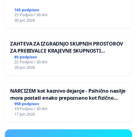
165 podpisov
25 Podpisi / 30 dni
30 Jun 2026
ZAHTEVA ZA IZGRADNJO SKUPNIH PROSTOROV
ZA PREBIVALCE KRAJEVNE SKUPNOSTI
PRESTRANEK
85 podpisov
22 Podpisi / 30 dni
20 Jun 2026
NARCIZEM kot kaznivo dejanje - Psihično nasilje
mora postati enako prepoznano kot fizično
nasilje
958 podpisov
19 Podpisi / 30 dni
17 Jun 2026