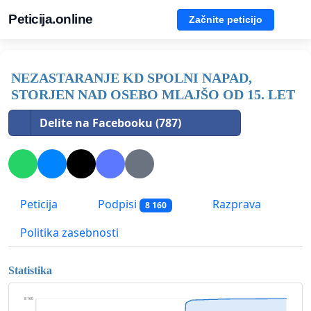
Peticija.online
Začnite peticijo
NEZASTARANJE KD SPOLNI NAPAD,
STORJEN NAD OSEBO MLAJŠO OD 15. LET
Delite na Facebooku (787)
Peticija
Podpisi
Razprava
8 160
Politika zasebnosti
Statistika
8 160