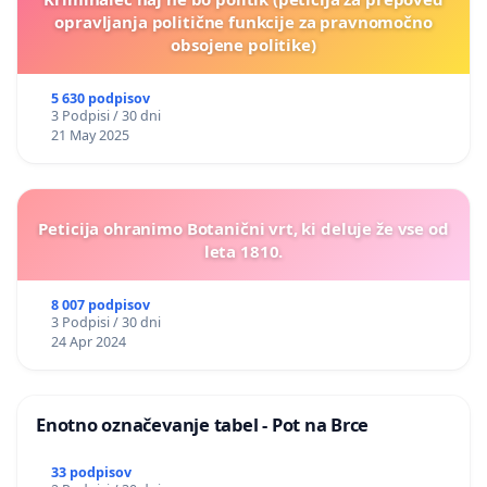
opravljanja politične funkcije za pravnomočno
obsojene politike)
5 630 podpisov
3 Podpisi / 30 dni
21 May 2025
Peticija ohranimo Botanični vrt, ki deluje že vse od
leta 1810.
8 007 podpisov
3 Podpisi / 30 dni
24 Apr 2024
Enotno označevanje tabel - Pot na Brce
33 podpisov