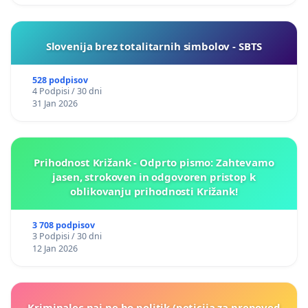
Slovenija brez totalitarnih simbolov - SBTS
528 podpisov
4 Podpisi / 30 dni
31 Jan 2026
Prihodnost Križank - Odprto pismo: Zahtevamo
jasen, strokoven in odgovoren pristop k
oblikovanju prihodnosti Križank!
3 708 podpisov
3 Podpisi / 30 dni
12 Jan 2026
Kriminalec naj ne bo politik (peticija za prepoved