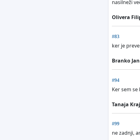
nasilneži ve
Olivera Fil
#83
ker je preveč
Branko Jan
#94
Ker sem se k
Tanaja Kra
#99
ne zadnji, 