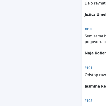
Delo revnate
Jožica Ume
#190
Sem sama bil
pogovoru o s
Naja Kofler
#191
Odstop ravna
Jasmina Re
#192