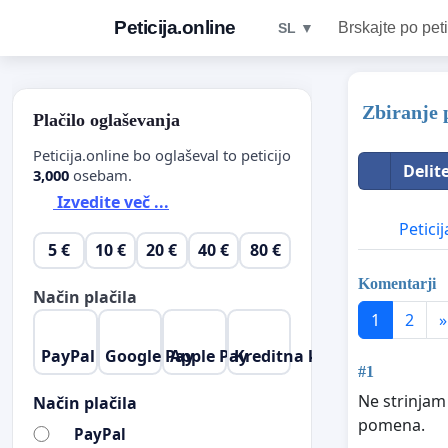
Peticija.online
Brskajte po peti
SL ▼
Zbiranje 
Plačilo oglaševanja
Peticija.online bo oglaševal to peticijo
Delit
3,000
osebam.
Izvedite več ...
Peticij
5 €
10 €
20 €
40 €
80 €
Komentarji
Način plačila
1
2
»
PayPal
Google Pay
Apple Pay
Kreditna kartica
#1
Ne strinjam
Način plačila
pomena.
PayPal