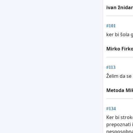
ivan žnidar
#101
ker bi šola 
Mirko Firk
#113
Želim da se
Metoda Mik
#134
Ker bi strok
prepoznati i
nesposobna r