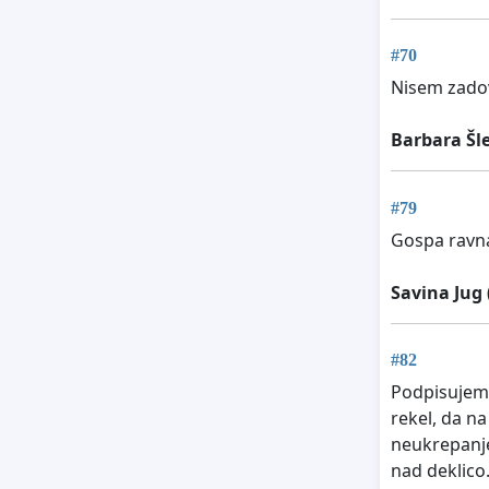
#70
Nisem zadov
Barbara Šl
#79
Gospa ravnat
Savina Jug
#82
Podpisujem, 
rekel, da na
neukrepanje 
nad deklico. 