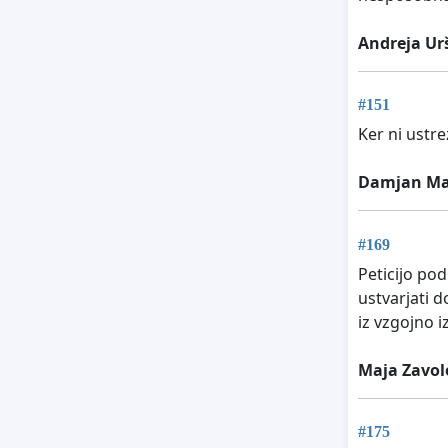
Andreja Ur
#151
Ker ni ustr
Damjan Ma
#169
Peticijo po
ustvarjati 
iz vzgojno i
Maja Zavol
#175