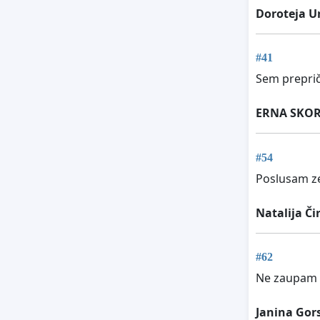
Doroteja U
#41
Sem prepriča
ERNA SKO
#54
Poslusam ze 
Natalija Čir
#62
Ne zaupam r
Janina Gor