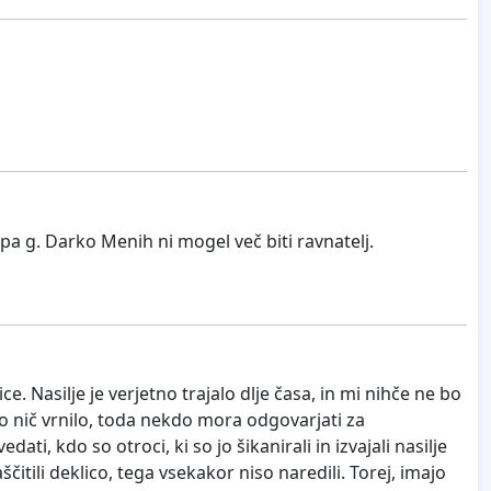
 pa g. Darko Menih ni mogel več biti ravnatelj.
. Nasilje je verjetno trajalo dlje časa, in mi nihče ne bo
e bo nič vrnilo, toda nekdo mora odgovarjati za
i, kdo so otroci, ki so jo šikanirali in izvajali nasilje
zaščitili deklico, tega vsekakor niso naredili. Torej, imajo