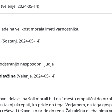
(velenje, 2024-05-14)
glede na velikost morala imeti varnostnika.
o
(Sostanj, 2024-05-14)
 odstranijo nesposobni ljudje
lavžina
(Velenje, 2024-05-14)
ovni delavci na šoli morali biti na 1mestu empatični do otrok,
n takoj ukrepati, ko pride do tega. Verjamem, da tega gospa r
eševati težavo, ko pride do tega. Žal takšna oseba nima več 