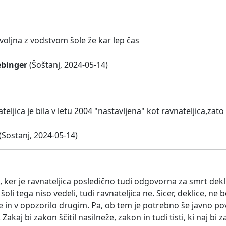
oljna z vodstvom šole že kar lep čas
ebinger
(Šoštanj, 2024-05-14)
eljica je bila v letu 2004 "nastavljena" kot ravnateljica,zato
(Sostanj, 2024-05-14)
ker je ravnateljica posledično tudi odgovorna za smrt deklice
 šoli tega niso vedeli, tudi ravnateljica ne. Sicer, deklice, n
in v opozorilo drugim. Pa, ob tem je potrebno še javno povedat
Zakaj bi zakon ščitil nasilneže, zakon in tudi tisti, ki naj bi 