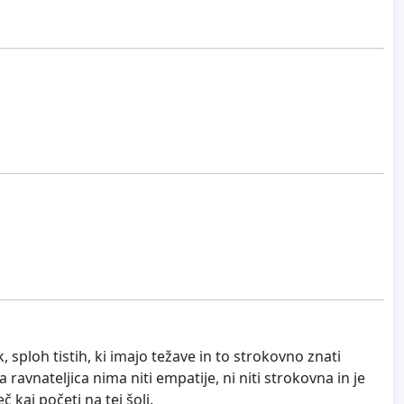
 sploh tistih, ki imajo težave in to strokovno znati
avnateljica nima niti empatije, ni niti strokovna in je
kaj početi na tej šoli.