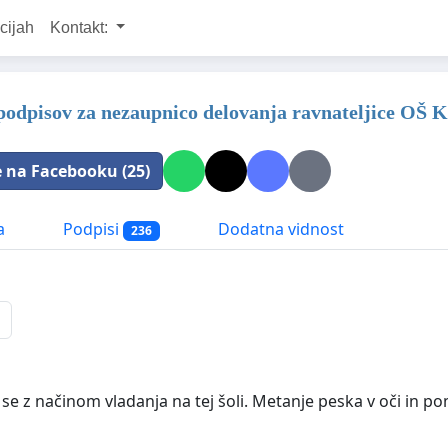
cijah
Kontakt:
podpisov za nezaupnico delovanja ravnateljice OŠ 
e na Facebooku (25)
a
Podpisi
Dodatna vidnost
236
 se z načinom vladanja na tej šoli. Metanje peska v oči in 