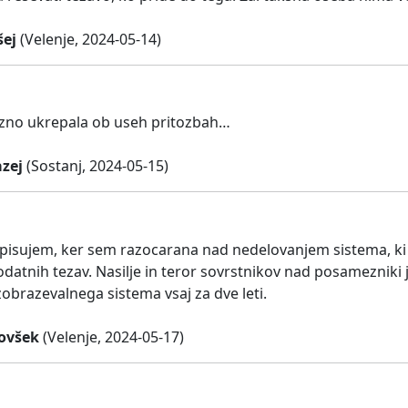
šej
(Velenje, 2024-05-14)
ezno ukrepala ob useh pritozbah…
zej
(Sostanj, 2024-05-15)
dpisujem, ker sem razocarana nad nedelovanjem sistema, ki bi
dodatnih tezav. Nasilje in teror sovrstnikov nad posamezniki
zobrazevalnega sistema vsaj za dve leti.
ovšek
(Velenje, 2024-05-17)