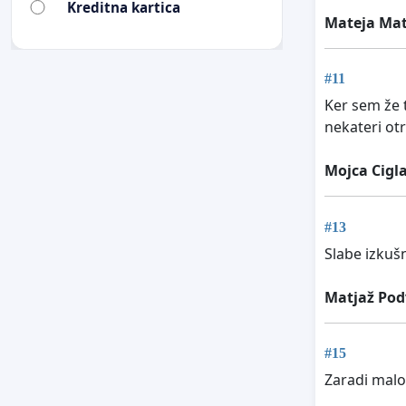
Kreditna kartica
Mateja Mat
#11
Ker sem že 
nekateri otr
Mojca Cigl
#13
Slabe izkušn
Matjaž Pod
#15
Zaradi mal