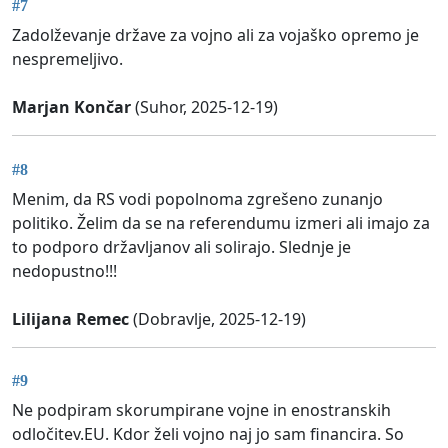
#7
Zadolževanje države za vojno ali za vojaško opremo je
nespremeljivo.
Marjan Končar
(Suhor, 2025-12-19)
#8
Menim, da RS vodi popolnoma zgrešeno zunanjo
politiko. Želim da se na referendumu izmeri ali imajo za
to podporo državljanov ali solirajo. Slednje je
nedopustno!!!
Lilijana Remec
(Dobravlje, 2025-12-19)
#9
Ne podpiram skorumpirane vojne in enostranskih
odločitev.EU. Kdor želi vojno naj jo sam financira. So