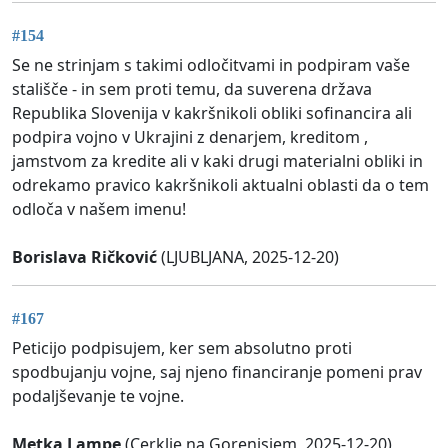
#154
Se ne strinjam s takimi odločitvami in podpiram vaše
stališče - in sem proti temu, da suverena država
Republika Slovenija v kakršnikoli obliki sofinancira ali
podpira vojno v Ukrajini z denarjem, kreditom ,
jamstvom za kredite ali v kaki drugi materialni obliki in
odrekamo pravico kakršnikoli aktualni oblasti da o tem
odloča v našem imenu!
Borislava Ričković
(LJUBLJANA, 2025-12-20)
#167
Peticijo podpisujem, ker sem absolutno proti
spodbujanju vojne, saj njeno financiranje pomeni prav
podaljševanje te vojne.
Metka Lampe
(Cerklje na Gorenjsjem, 2025-12-20)