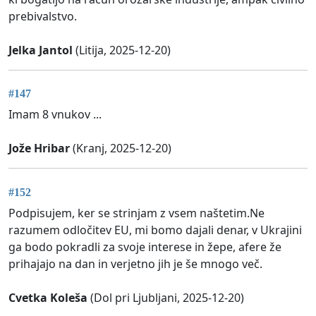
prebivalstvo.
Jelka Jantol
(Litija, 2025-12-20)
#147
Imam 8 vnukov ...
Jože Hribar
(Kranj, 2025-12-20)
#152
Podpisujem, ker se strinjam z vsem naštetim.Ne
razumem odločitev EU, mi bomo dajali denar, v Ukrajini
ga bodo pokradli za svoje interese in žepe, afere že
prihajajo na dan in verjetno jih je še mnogo več.
Cvetka Koleša
(Dol pri Ljubljani, 2025-12-20)