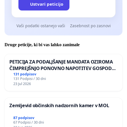
Ustvari peticijo
Vaši podatki ostanejo vaši
Zasebnost po zasnovi
Druge peticije, ki bi vas lahko zanimale
PETICIJA ZA PODALJŠANJE MANDATA OZIROMA
ČIMPREJŠNJO PONOVNO NAPOTITEV GOSPODA
BERNARDA ŠRAJNERJA NA VELEPOSLANIŠTVO
131 podpisov
131 Podpisi / 30 dni
REPUBLIKE SLOVENIJE V MOSKVI
23 Jul 2026
Zemljevid občinskih nadzornih kamer v MOL
87 podpisov
67 Podpisi / 30 dni