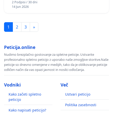
2 Podpisi / 30 dni
14 Jun 2026
1
2
3
»
Peticija.online
Nudimo brezplačno gostovanje za spletne peticije. Ustvarite
profesionalno spletno peticijo z uporabo naše zmogljive storitve.Naše
peticije so dnevno omenjene v medijih, tako da je oblikovanje peticije
odličen način da vas opazi javnost in nosilci odločanja.
Vodniki
Več
Kako začeti spletno
Ustvari peticijo
peticijo
Politika zasebnosti
Kako napisati peticijo?