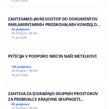
23 Jun 2026
ZAHTEVAMO JAVNI DOSTOP DO DOKUMENTOV
PARLAMENTARNIH PREISKOVALNIH KOMISIJ O
ILEGALNI TRGOVINI Z OROŽJEM
43 podpisov
43 Podpisi / 30 dni
31 Jul 2026
PETICIJA V PODPORO NIKI IN NAŠI METELKOVI
165 podpisov
26 Podpisi / 30 dni
30 Jun 2026
ZAHTEVA ZA IZGRADNJO SKUPNIH PROSTOROV
ZA PREBIVALCE KRAJEVNE SKUPNOSTI
PRESTRANEK
85 podpisov
23 Podpisi / 30 dni