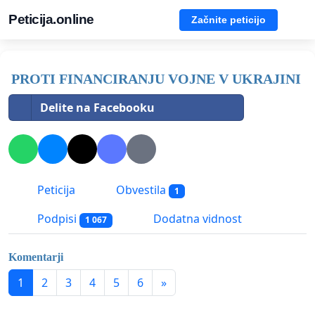
Peticija.online
Začnite peticijo
PROTI FINANCIRANJU VOJNE V UKRAJINI
Delite na Facebooku
Peticija
Obvestila
1
Podpisi
Dodatna vidnost
1 067
Komentarji
1
2
3
4
5
6
»