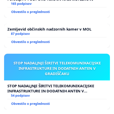
165 podpisov
Obvestilo o preglednosti
Zemljevid občinskih nadzornih kamer v MOL
87 podpisov
Obvestilo o preglednosti
STOP NADALJNJI ŠIRITVI TELEKOMUNIKACIJSKE
INFRASTRUKTURE IN DODATNIH ANTEN V
GRADIŠČAKU
STOP NADALJNJI ŠIRITVI TELEKOMUNIKACIJSKE
INFRASTRUKTURE IN DODATNIH ANTEN V
GRADIŠČAKU
54 podpisov
Obvestilo o preglednosti