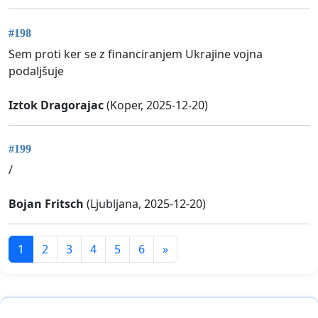
#198
Sem proti ker se z financiranjem Ukrajine vojna
podaljšuje
Iztok Dragorajac
(Koper, 2025-12-20)
#199
/
Bojan Fritsch
(Ljubljana, 2025-12-20)
1
2
3
4
5
6
»