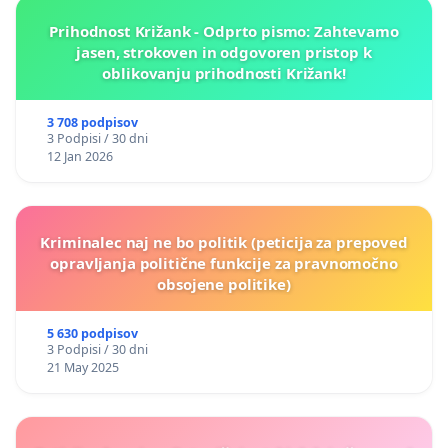
Prihodnost Križank - Odprto pismo: Zahtevamo
jasen, strokoven in odgovoren pristop k
oblikovanju prihodnosti Križank!
3 708 podpisov
3 Podpisi / 30 dni
12 Jan 2026
Kriminalec naj ne bo politik (peticija za prepoved
opravljanja politične funkcije za pravnomočno
obsojene politike)
5 630 podpisov
3 Podpisi / 30 dni
21 May 2025