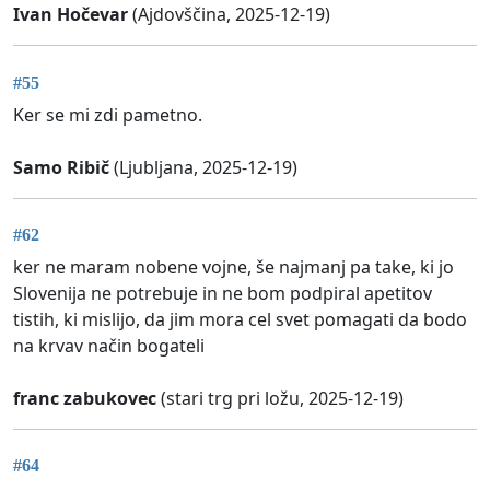
Ivan Hočevar
(Ajdovščina, 2025-12-19)
#55
Ker se mi zdi pametno.
Samo Ribič
(Ljubljana, 2025-12-19)
#62
ker ne maram nobene vojne, še najmanj pa take, ki jo
Slovenija ne potrebuje in ne bom podpiral apetitov
tistih, ki mislijo, da jim mora cel svet pomagati da bodo
na krvav način bogateli
franc zabukovec
(stari trg pri ložu, 2025-12-19)
#64