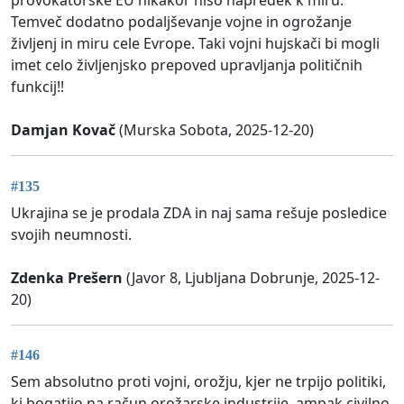
provokatorske EU nikakor niso napredek k miru.
Temveč dodatno podaljševanje vojne in ogrožanje
življenj in miru cele Evrope. Taki vojni hujskači bi mogli
imet celo življenjsko prepoved upravljanja političnih
funkcij!!
Damjan Kovač
(Murska Sobota, 2025-12-20)
#135
Ukrajina se je prodala ZDA in naj sama rešuje posledice
svojih neumnosti.
Zdenka Prešern
(Javor 8, Ljubljana Dobrunje, 2025-12-
20)
#146
Sem absolutno proti vojni, orožju, kjer ne trpijo politiki,
ki bogatijo na račun orožarske industrije, ampak civilno