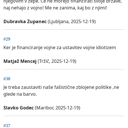
njegovim v zepe. Ce ne morejo financirati svoje drzave,
naj nehajo z vojno! Me ne zanima, kaj bo z njimi!
Dubravka Zupanec
(Ljubljana, 2025-12-19)
#29
Ker je financiranje vojne za ustavitev vojne idiotizem
Matjaž Mencej
(Tržič, 2025-12-19)
#30
Je treba zaustaviti naše fašistične zblojene politike ,ne
glede na barvo.
Slavko Godec
(Maribor, 2025-12-19)
#37