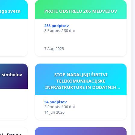
ega sveta
PROTI ODSTRELU 206 MEDVEDOV
255 podpisov
8 Podpisi / 30 dni
7 Aug 2025
h simbolov
STOP NADALJNJI ŠIRITVI
TELEKOMUNIKACIJSKE
INFRASTRUKTURE IN DODATNIH
ANTEN V GRADIŠČAKU
54 podpisov
3 Podpisi / 30 dni
14 Jun 2026