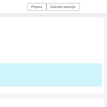
Prijava
Začnite peticijo