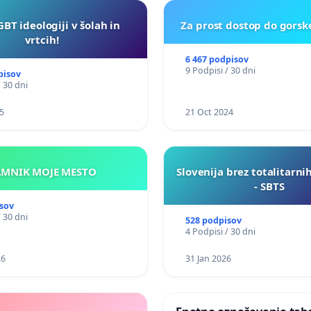
GBT ideologiji v šolah in
Za prost dostop do gorsk
vrtcih!
6 467 podpisov
9 Podpisi / 30 dni
pisov
/ 30 dni
5
21 Oct 2024
KAMNIK MOJE MESTO
Slovenija brez totalitarni
- SBTS
sov
/ 30 dni
528 podpisov
4 Podpisi / 30 dni
26
31 Jan 2026