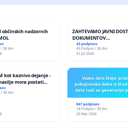
d občinskih nadzornih
ZAHTEVAMO JAVNI DOS
 MOL
DOKUMENTOV
PARLAMENTARNIH
ov
43 podpisov
 / 30 dni
43 Podpisi / 30 dni
PREISKOVALNIH KOMISIJ
6
31 Jul 2026
ILEGALNI TRGOVINI Z O
 kot kaznivo dejanje -
Vsako delo šteje: pri
nasilje mora postati
pokojninsko dobo iz štu
epoznano kot fizično
sov
dela tudi za generacijo 
 / 30 dni
847 podpisov
18 Podpisi / 30 dni
6
29 Mar 2026