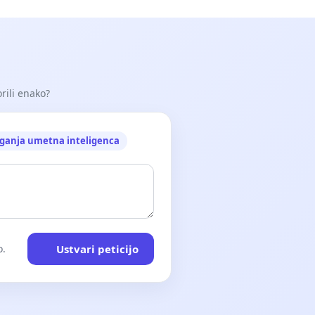
orili enako?
ganja umetna inteligenca
Ustvari peticijo
o.