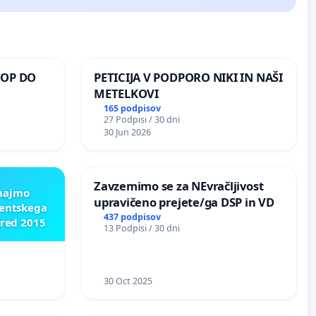
TOP DO
PETICIJA V PODPORO NIKI IN NAŠI
METELKOVI
165 podpisov
27 Podpisi / 30 dni
 O
30 Jun 2026
ROŽJEM
Zavzemimo se za NEvračljivost
znajmo
upravičeno prejete/ga DSP in VD
dentskega
437 podpisov
pred 2015
13 Podpisi / 30 dni
30 Oct 2025