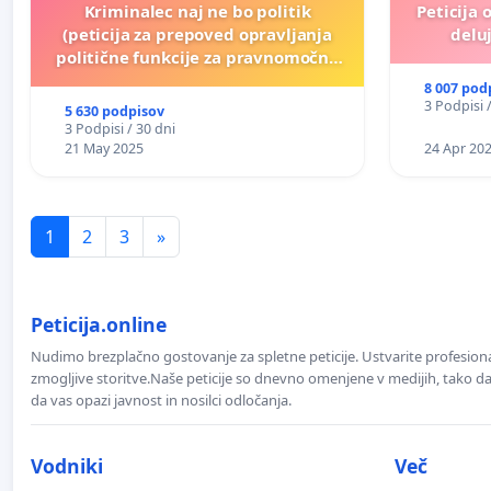
Kriminalec naj ne bo politik
Peticija 
(peticija za prepoved opravljanja
deluj
politične funkcije za pravnomočno
obsojene politike)
8 007 pod
3 Podpisi 
5 630 podpisov
3 Podpisi / 30 dni
21 May 2025
24 Apr 20
1
2
3
»
Peticija.online
Nudimo brezplačno gostovanje za spletne peticije. Ustvarite profesion
zmogljive storitve.Naše peticije so dnevno omenjene v medijih, tako da 
da vas opazi javnost in nosilci odločanja.
Vodniki
Več