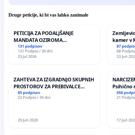
Druge peticije, ki bi vas lahko zanimale
PETICIJA ZA PODALJŠANJE
Zemljevi
MANDATA OZIROMA
kamer v
ČIMPREJŠNJO PONOVNO
131 podpisov
87 podpis
131 Podpisi / 30 dni
68 Podpisi
NAPOTITEV GOSPODA BERNARDA
23 Jul 2026
23 Jun 202
ŠRAJNERJA NA VELEPOSLANIŠTVO
REPUBLIKE SLOVENIJE V MOSKVI
ZAHTEVA ZA IZGRADNJO SKUPNIH
NARCIZEM
PROSTOROV ZA PREBIVALCE
Psihično 
KRAJEVNE SKUPNOSTI
enako pr
85 podpisov
958 podpi
23 Podpisi / 30 dni
21 Podpisi
PRESTRANEK
nasilje
20 Jun 2026
17 Jun 202