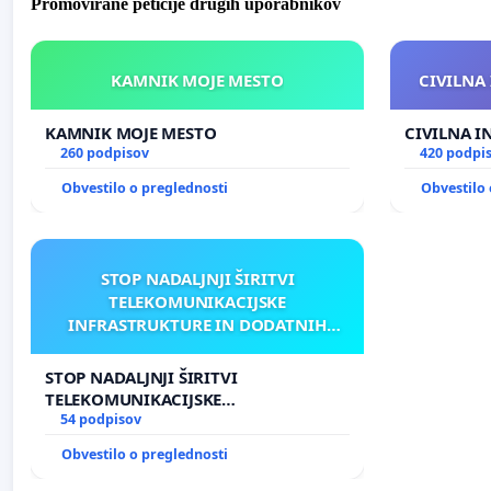
Promovirane peticije drugih uporabnikov
KAMNIK MOJE MESTO
CIVILNA 
KAMNIK MOJE MESTO
CIVILNA I
260 podpisov
420 podpi
Obvestilo o preglednosti
Obvestilo 
STOP NADALJNJI ŠIRITVI
TELEKOMUNIKACIJSKE
INFRASTRUKTURE IN DODATNIH
ANTEN V GRADIŠČAKU
STOP NADALJNJI ŠIRITVI
TELEKOMUNIKACIJSKE
INFRASTRUKTURE IN DODATNIH
54 podpisov
ANTEN V GRADIŠČAKU
Obvestilo o preglednosti