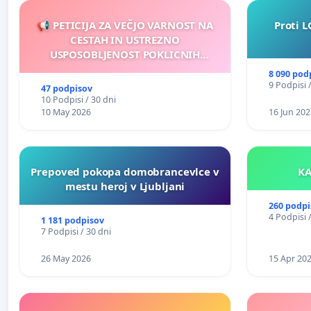
📢 PETICIJA ZA VEČJO VARNOST NA
Proti L
CESTAH IN USTREZNO
USPOSOBLJENOST POKLICNIH
VOZNIKOV
8 090 pod
9 Podpisi 
47 podpisov
10 Podpisi / 30 dni
10 May 2026
16 Jun 202
Prepoved pokopa domobrancevlce v
mestu heroj v Ljubljani
260 podpi
4 Podpisi 
1 181 podpisov
7 Podpisi / 30 dni
26 May 2026
15 Apr 20