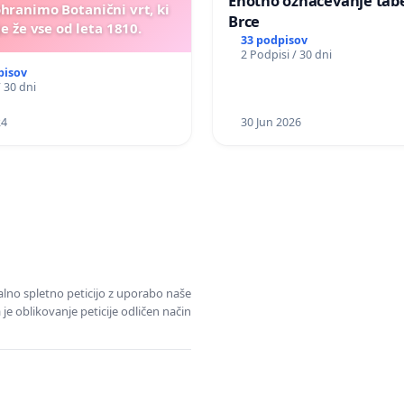
Enotno označevanje tabel
ohranimo Botanični vrt, ki
Brce
e že vse od leta 1810.
33 podpisov
2 Podpisi / 30 dni
pisov
/ 30 dni
24
30 Jun 2026
alno spletno peticijo z uporabo naše
je oblikovanje peticije odličen način