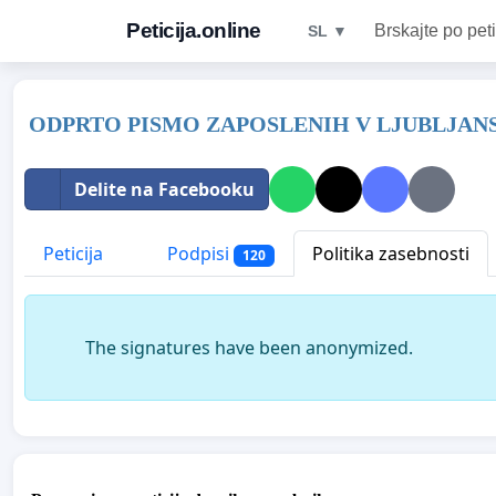
Peticija.online
Brskajte po peti
SL ▼
ODPRTO PISMO ZAPOSLENIH V LJUBLJAN
Delite na Facebooku
Peticija
Podpisi
Politika zasebnosti
120
The signatures have been anonymized.