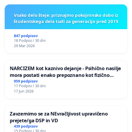
Vsako delo šteje: priznajmo pokojninsko dobo iz
študentskega dela tudi za generacijo pred 2015
847 podpisov
18 Podpisi / 30 dni
29 Mar 2026
NARCIZEM kot kaznivo dejanje - Psihično nasilje
mora postati enako prepoznano kot fizično
nasilje
959 podpisov
17 Podpisi / 30 dni
17 Jun 2026
Zavzemimo se za NEvračljivost upravičeno
prejete/ga DSP in VD
439 podpisov
15 Podpisi / 30 dni