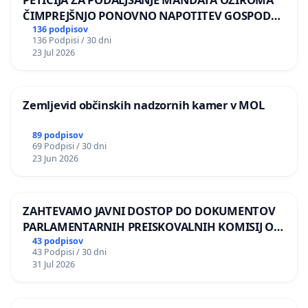
ČIMPREJŠNJO PONOVNO NAPOTITEV GOSPODA
BERNARDA ŠRAJNERJA NA VELEPOSLANIŠTVO
136 podpisov
136 Podpisi / 30 dni
REPUBLIKE SLOVENIJE V MOSKVI
23 Jul 2026
Zemljevid občinskih nadzornih kamer v MOL
89 podpisov
69 Podpisi / 30 dni
23 Jun 2026
ZAHTEVAMO JAVNI DOSTOP DO DOKUMENTOV
PARLAMENTARNIH PREISKOVALNIH KOMISIJ O
ILEGALNI TRGOVINI Z OROŽJEM
43 podpisov
43 Podpisi / 30 dni
31 Jul 2026