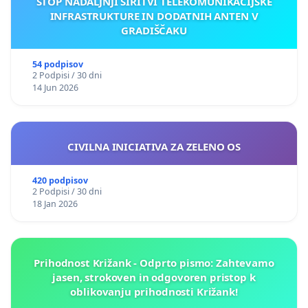
STOP NADALJNJI ŠIRITVI TELEKOMUNIKACIJSKE
INFRASTRUKTURE IN DODATNIH ANTEN V
GRADIŠČAKU
54 podpisov
2 Podpisi / 30 dni
14 Jun 2026
CIVILNA INICIATIVA ZA ZELENO OS
420 podpisov
2 Podpisi / 30 dni
18 Jan 2026
Prihodnost Križank - Odprto pismo: Zahtevamo
jasen, strokoven in odgovoren pristop k
oblikovanju prihodnosti Križank!