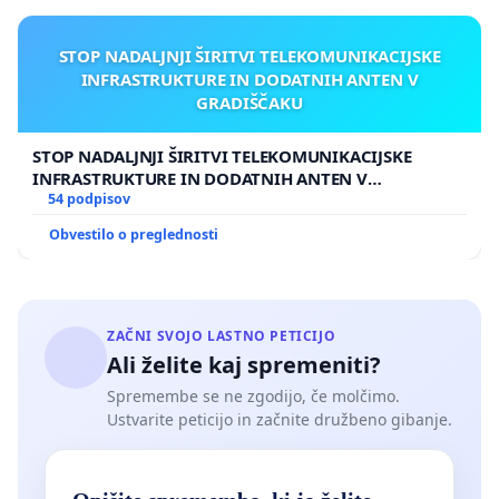
STOP NADALJNJI ŠIRITVI TELEKOMUNIKACIJSKE
INFRASTRUKTURE IN DODATNIH ANTEN V
GRADIŠČAKU
STOP NADALJNJI ŠIRITVI TELEKOMUNIKACIJSKE
INFRASTRUKTURE IN DODATNIH ANTEN V
GRADIŠČAKU
54 podpisov
Obvestilo o preglednosti
ZAČNI SVOJO LASTNO PETICIJO
Ali želite kaj spremeniti?
Spremembe se ne zgodijo, če molčimo.
Ustvarite peticijo in začnite družbeno gibanje.