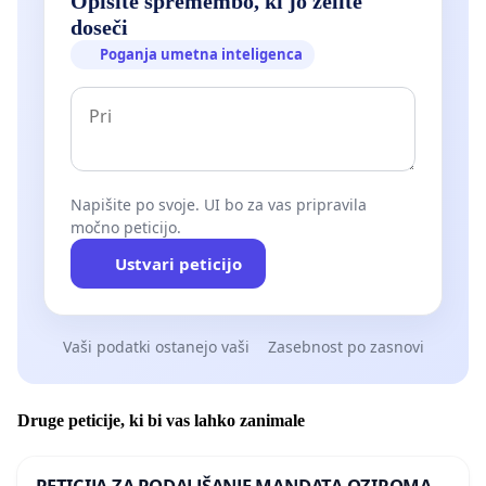
Opišite spremembo, ki jo želite
doseči
Poganja umetna inteligenca
Napišite po svoje. UI bo za vas pripravila
močno peticijo.
Ustvari peticijo
Vaši podatki ostanejo vaši
Zasebnost po zasnovi
Druge peticije, ki bi vas lahko zanimale
PETICIJA ZA PODALJŠANJE MANDATA OZIROMA