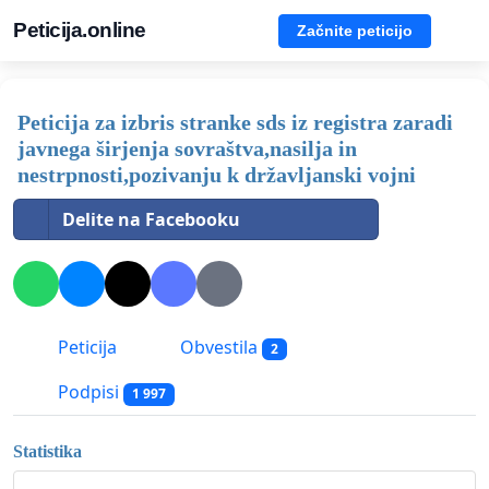
Peticija.online
Začnite peticijo
Peticija za izbris stranke sds iz registra zaradi
javnega širjenja sovraštva,nasilja in
nestrpnosti,pozivanju k državljanski vojni
Delite na Facebooku
Peticija
Obvestila
2
Podpisi
1 997
Statistika