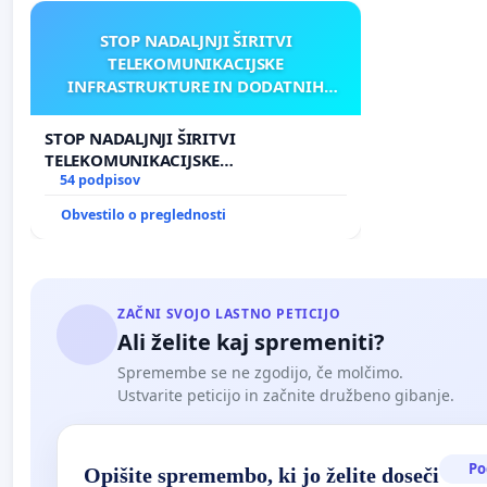
STOP NADALJNJI ŠIRITVI
TELEKOMUNIKACIJSKE
INFRASTRUKTURE IN DODATNIH
ANTEN V GRADIŠČAKU
STOP NADALJNJI ŠIRITVI
TELEKOMUNIKACIJSKE
INFRASTRUKTURE IN DODATNIH
54 podpisov
ANTEN V GRADIŠČAKU
Obvestilo o preglednosti
ZAČNI SVOJO LASTNO PETICIJO
Ali želite kaj spremeniti?
Spremembe se ne zgodijo, če molčimo.
Ustvarite peticijo in začnite družbeno gibanje.
Po
Opišite spremembo, ki jo želite doseči