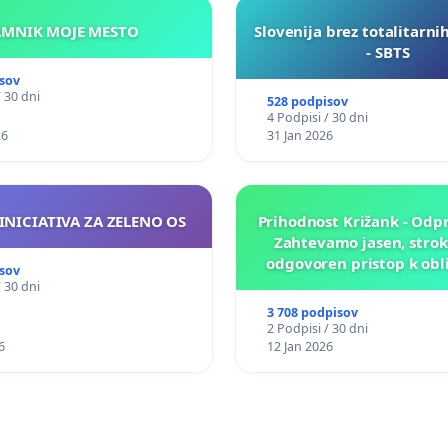
KAMNIK MOJE MESTO
Slovenija brez totalitarni
- SBTS
sov
/ 30 dni
528 podpisov
4 Podpisi / 30 dni
26
31 Jan 2026
INICIATIVA ZA ZELENO OS
Prihodnost Križank - Odp
Zahtevamo jasen, strok
odgovoren pristop k obl
sov
prihodnosti Križa
/ 30 dni
3 708 podpisov
2 Podpisi / 30 dni
6
12 Jan 2026