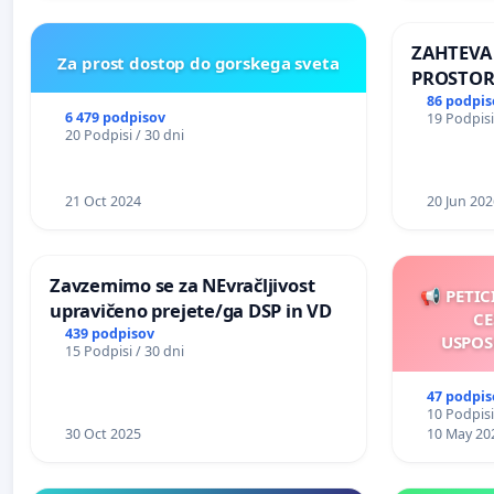
REPUBLIKE SLOVENIJE V MOSKVI
ZAHTEVA
Za prost dostop do gorskega sveta
PROSTOR
KRAJEVN
86 podpis
6 479 podpisov
19 Podpisi
PRESTRA
20 Podpisi / 30 dni
21 Oct 2024
20 Jun 202
Zavzemimo se za NEvračljivost
📢 PETIC
upravičeno prejete/ga DSP in VD
CE
439 podpisov
USPOS
15 Podpisi / 30 dni
47 podpis
10 Podpisi
30 Oct 2025
10 May 20