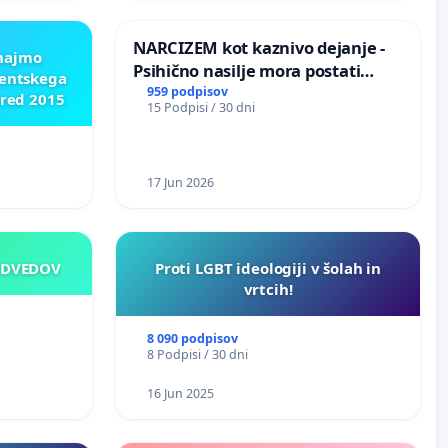
NARCIZEM kot kaznivo dejanje -
znajmo
Psihično nasilje mora postati
dentskega
enako prepoznano kot fizično
959 podpisov
pred 2015
15 Podpisi / 30 dni
nasilje
17 Jun 2026
EDVEDOV
Proti LGBT ideologiji v šolah in
vrtcih!
8 090 podpisov
8 Podpisi / 30 dni
16 Jun 2025