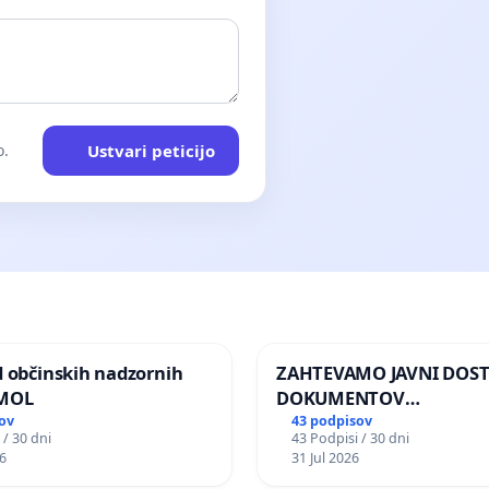
Ustvari peticijo
o.
d občinskih nadzornih
ZAHTEVAMO JAVNI DOS
 MOL
DOKUMENTOV
PARLAMENTARNIH
ov
43 podpisov
 / 30 dni
43 Podpisi / 30 dni
PREISKOVALNIH KOMISIJ
6
31 Jul 2026
ILEGALNI TRGOVINI Z O