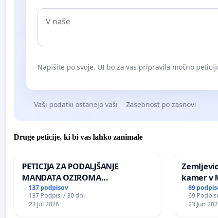
Napišite po svoje. UI bo za vas pripravila močno peticij
Vaši podatki ostanejo vaši
Zasebnost po zasnovi
Druge peticije, ki bi vas lahko zanimale
PETICIJA ZA PODALJŠANJE
Zemljevi
MANDATA OZIROMA
kamer v
ČIMPREJŠNJO PONOVNO
137 podpisov
89 podpis
137 Podpisi / 30 dni
69 Podpisi
NAPOTITEV GOSPODA BERNARDA
23 Jul 2026
23 Jun 202
ŠRAJNERJA NA VELEPOSLANIŠTVO