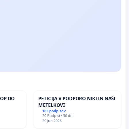
TOP DO
PETICIJA V PODPORO NIKI IN NAŠI
METELKOVI
165 podpisov
20 Podpisi / 30 dni
 O
30 Jun 2026
ROŽJEM