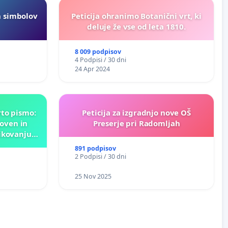
h simbolov
Peticija ohranimo Botanični vrt, ki
deluje že vse od leta 1810.
8 009 podpisov
4 Podpisi / 30 dni
24 Apr 2024
rto pismo:
Peticija za izgradnjo nove OŠ
oven in
Preserje pri Radomljah
ikovanju
nk!
891 podpisov
2 Podpisi / 30 dni
25 Nov 2025