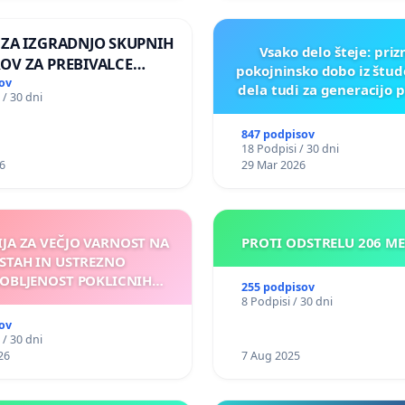
 ZA IZGRADNJO SKUPNIH
Vsako delo šteje: pri
OV ZA PREBIVALCE
pokojninsko dobo iz štu
E SKUPNOSTI
ov
dela tudi za generacijo 
 / 30 dni
NEK
847 podpisov
18 Podpisi / 30 dni
6
29 Mar 2026
IJA ZA VEČJO VARNOST NA
PROTI ODSTRELU 206 M
STAH IN USTREZNO
OBLJENOST POKLICNIH
255 podpisov
VOZNIKOV
8 Podpisi / 30 dni
ov
 / 30 dni
26
7 Aug 2025