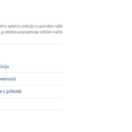
alno spletno peticijo z uporabo naše
je oblikovanje peticije odličen način
icijo
asebnosti
e s piškotki