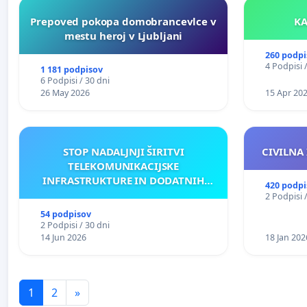
Prepoved pokopa domobrancevlce v
mestu heroj v Ljubljani
260 podpi
4 Podpisi 
1 181 podpisov
6 Podpisi / 30 dni
26 May 2026
15 Apr 20
STOP NADALJNJI ŠIRITVI
CIVILNA 
TELEKOMUNIKACIJSKE
INFRASTRUKTURE IN DODATNIH
420 podpi
ANTEN V GRADIŠČAKU
2 Podpisi 
54 podpisov
2 Podpisi / 30 dni
14 Jun 2026
18 Jan 202
1
2
»