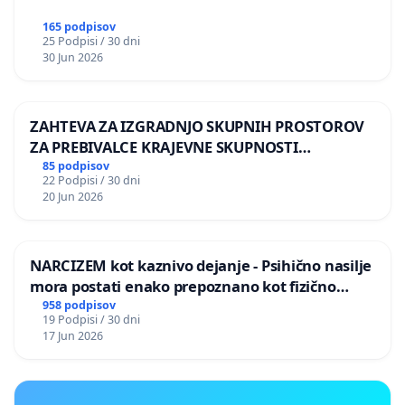
165 podpisov
25 Podpisi / 30 dni
30 Jun 2026
ZAHTEVA ZA IZGRADNJO SKUPNIH PROSTOROV
ZA PREBIVALCE KRAJEVNE SKUPNOSTI
PRESTRANEK
85 podpisov
22 Podpisi / 30 dni
20 Jun 2026
NARCIZEM kot kaznivo dejanje - Psihično nasilje
mora postati enako prepoznano kot fizično
nasilje
958 podpisov
19 Podpisi / 30 dni
17 Jun 2026