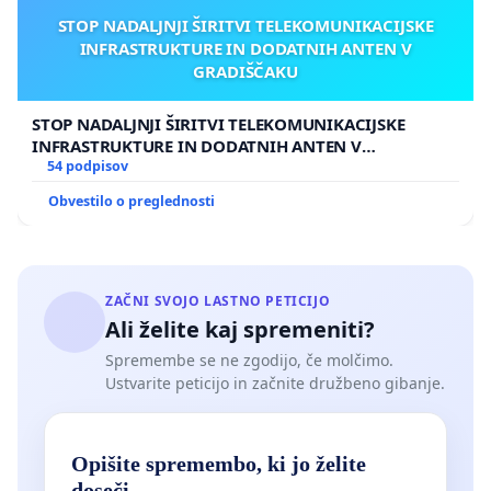
STOP NADALJNJI ŠIRITVI TELEKOMUNIKACIJSKE
INFRASTRUKTURE IN DODATNIH ANTEN V
GRADIŠČAKU
STOP NADALJNJI ŠIRITVI TELEKOMUNIKACIJSKE
INFRASTRUKTURE IN DODATNIH ANTEN V
GRADIŠČAKU
54 podpisov
Obvestilo o preglednosti
ZAČNI SVOJO LASTNO PETICIJO
Ali želite kaj spremeniti?
Spremembe se ne zgodijo, če molčimo.
Ustvarite peticijo in začnite družbeno gibanje.
Opišite spremembo, ki jo želite
doseči