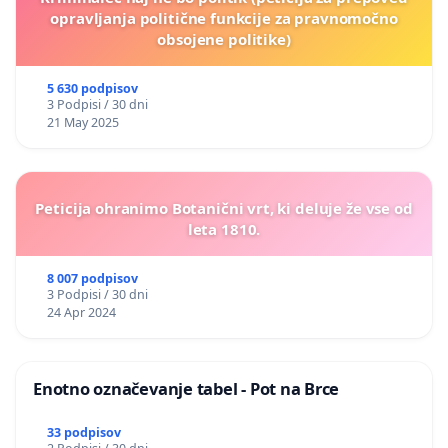
opravljanja politične funkcije za pravnomočno
obsojene politike)
5 630 podpisov
3 Podpisi / 30 dni
21 May 2025
Peticija ohranimo Botanični vrt, ki deluje že vse od
leta 1810.
8 007 podpisov
3 Podpisi / 30 dni
24 Apr 2024
Enotno označevanje tabel - Pot na Brce
33 podpisov