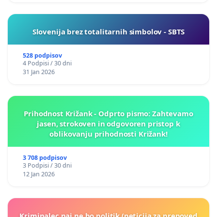
Slovenija brez totalitarnih simbolov - SBTS
528 podpisov
4 Podpisi / 30 dni
31 Jan 2026
Prihodnost Križank - Odprto pismo: Zahtevamo
jasen, strokoven in odgovoren pristop k
oblikovanju prihodnosti Križank!
3 708 podpisov
3 Podpisi / 30 dni
12 Jan 2026
Kriminalec naj ne bo politik (peticija za prepoved