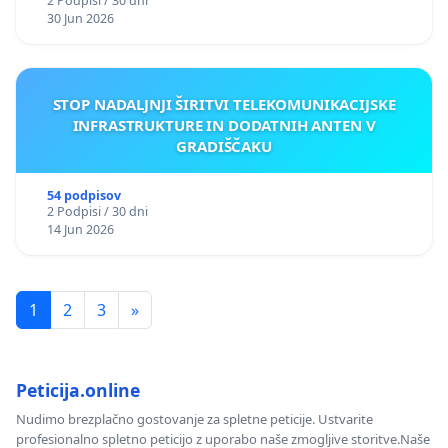
2 Podpisi / 30 dni
30 Jun 2026
STOP NADALJNJI ŠIRITVI TELEKOMUNIKACIJSKE
INFRASTRUKTURE IN DODATNIH ANTEN V
GRADIŠČAKU
54 podpisov
2 Podpisi / 30 dni
14 Jun 2026
1
2
3
»
Peticija.online
Nudimo brezplačno gostovanje za spletne peticije. Ustvarite
profesionalno spletno peticijo z uporabo naše zmogljive storitve.Naše