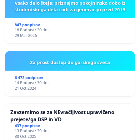
Vsako delo šteje: priznajmo pokojninsko dobo iz
študentskega dela tudi za generacijo pred 2015
847 podpisov
18 Podpisi / 30 dni
29 Mar 2026
Za prost dostop do gorskega sveta
6 472 podpisov
14 Podpisi / 30 dni
21 Oct 2024
Zavzemimo se za NEvračljivost upravičeno
prejete/ga DSP in VD
437 podpisov
13 Podpisi / 30 dni
30 Oct 2025