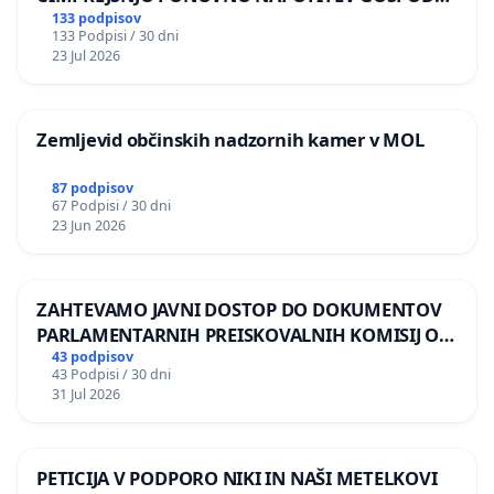
BERNARDA ŠRAJNERJA NA VELEPOSLANIŠTVO
133 podpisov
133 Podpisi / 30 dni
REPUBLIKE SLOVENIJE V MOSKVI
23 Jul 2026
Zemljevid občinskih nadzornih kamer v MOL
87 podpisov
67 Podpisi / 30 dni
23 Jun 2026
ZAHTEVAMO JAVNI DOSTOP DO DOKUMENTOV
PARLAMENTARNIH PREISKOVALNIH KOMISIJ O
ILEGALNI TRGOVINI Z OROŽJEM
43 podpisov
43 Podpisi / 30 dni
31 Jul 2026
PETICIJA V PODPORO NIKI IN NAŠI METELKOVI