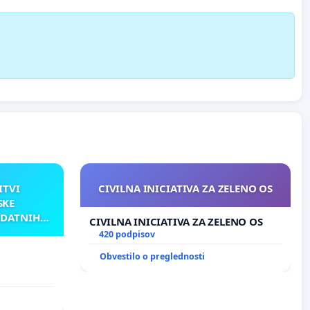
ITVI
CIVILNA INICIATIVA ZA ZELENO OS
SKE
ODATNIH
CIVILNA INICIATIVA ZA ZELENO OS
AKU
420 podpisov
Obvestilo o preglednosti
TNIH