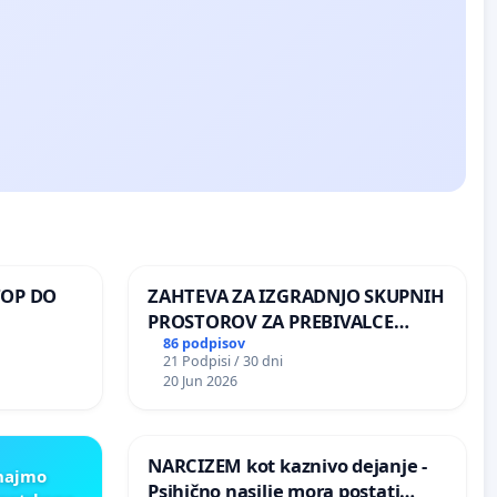
TOP DO
ZAHTEVA ZA IZGRADNJO SKUPNIH
PROSTOROV ZA PREBIVALCE
KRAJEVNE SKUPNOSTI
86 podpisov
21 Podpisi / 30 dni
 O
PRESTRANEK
20 Jun 2026
ROŽJEM
NARCIZEM kot kaznivo dejanje -
znajmo
Psihično nasilje mora postati