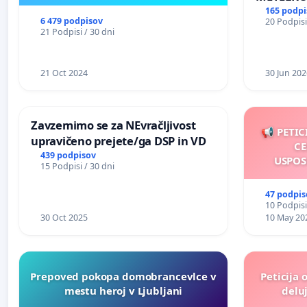
165 podpi
6 479 podpisov
20 Podpisi
21 Podpisi / 30 dni
21 Oct 2024
30 Jun 202
Zavzemimo se za NEvračljivost
📢 PETIC
upravičeno prejete/ga DSP in VD
CE
439 podpisov
USPOS
15 Podpisi / 30 dni
47 podpis
10 Podpisi
30 Oct 2025
10 May 20
Prepoved pokopa domobrancevlce v
Peticija 
mestu heroj v Ljubljani
deluj