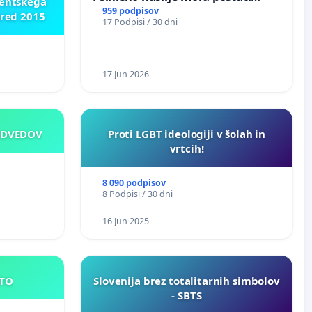
dentskega
enako prepoznano kot fizično
959 podpisov
pred 2015
17 Podpisi / 30 dni
nasilje
17 Jun 2026
EDVEDOV
Proti LGBT ideologiji v šolah in
vrtcih!
8 090 podpisov
8 Podpisi / 30 dni
16 Jun 2025
E MESTO
Slovenija brez totalitarnih simbolov
- SBTS