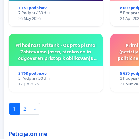
1 181 podpisov
8 009 pod
7 Podpisi / 30 dni
5 Podpisi 
26 May 2026
24 Apr 20
Prihodnost Križank - Odprto pismo:
Krimi
Zahtevamo jasen, strokoven in
(peticij
odgovoren pristop k oblikovanju
političn
prihodnosti Križank!
3 708 podpisov
5 630 pod
3 Podpisi / 30 dni
3 Podpisi 
12 Jan 2026
21 May 20
1
2
»
Peticija.online