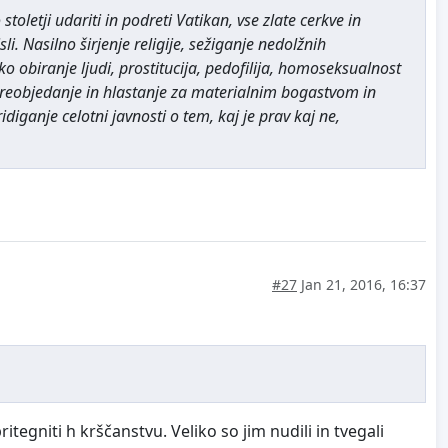
toletji udariti in podreti Vatikan, vse zlate cerkve in
. Nasilno širjenje religije, sežiganje nedolžnih
o obiranje ljudi, prostitucija, pedofilija, homoseksualnost
, preobjedanje in hlastanje za materialnim bogastvom in
diganje celotni javnosti o tem, kaj je prav kaj ne,
#27
Jan 21, 2016, 16:37
itegniti h krščanstvu. Veliko so jim nudili in tvegali