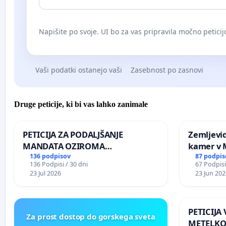
Napišite po svoje. UI bo za vas pripravila močno peticij
Vaši podatki ostanejo vaši
Zasebnost po zasnovi
Druge peticije, ki bi vas lahko zanimale
PETICIJA ZA PODALJŠANJE
Zemljevi
MANDATA OZIROMA
kamer v
ČIMPREJŠNJO PONOVNO
136 podpisov
87 podpis
136 Podpisi / 30 dni
67 Podpisi
NAPOTITEV GOSPODA BERNARDA
23 Jul 2026
23 Jun 202
ŠRAJNERJA NA VELEPOSLANIŠTVO
REPUBLIKE SLOVENIJE V MOSKVI
PETICIJA
Za prost dostop do gorskega sveta
METELKO