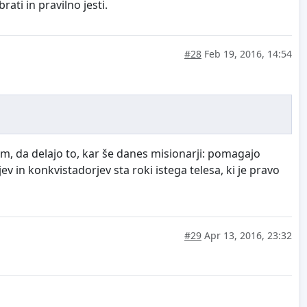
brati in pravilno jesti.
#28
Feb 19, 2016, 14:54
em, da delajo to, kar še danes misionarji: pomagajo
jev in konkvistadorjev sta roki istega telesa, ki je pravo
#29
Apr 13, 2016, 23:32