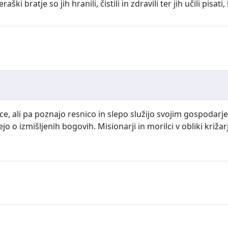
ki bratje so jih hranili, čistili in zdravili ter jih učili pisati, 
ce, ali pa poznajo resnico in slepo služijo svojim gospodarj
jo o izmišljenih bogovih. Misionarji in morilci v obliki križar