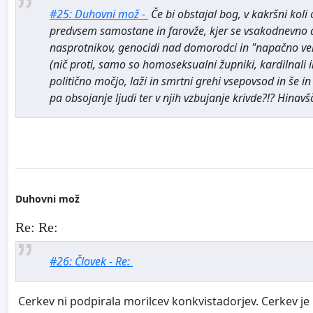
#25: Duhovni mož -
Če bi obstajal bog, v kakršni koli 
predvsem samostane in farovže, kjer se vsakodnevno doga
nasprotnikov, genocidi nad domorodci in "napačno veruj
(nič proti, samo so homoseksualni župniki, kardilnali 
politično močjo, laži in smrtni grehi vsepovsod in še i
pa obsojanje ljudi ter v njih vzbujanje krivde?!? Hina
Duhovni mož
Re: Re:
#26: Človek - Re:
Cerkev ni podpirala morilcev konkvistadorjev. Cerkev je po