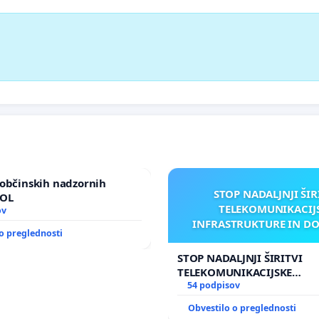
občinskih nadzornih
STOP NADALJNJI ŠIR
MOL
TELEKOMUNIKACIJ
ov
INFRASTRUKTURE IN D
o preglednosti
ANTEN V GRADIŠČ
STOP NADALJNJI ŠIRITVI
TELEKOMUNIKACIJSKE
INFRASTRUKTURE IN DODA
54 podpisov
ANTEN V GRADIŠČAKU
Obvestilo o preglednosti