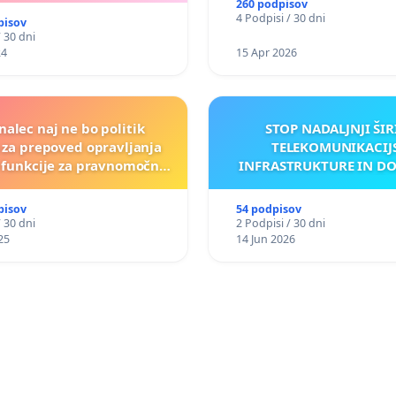
260 podpisov
4 Podpisi / 30 dni
pisov
/ 30 dni
24
15 Apr 2026
nalec naj ne bo politik
STOP NADALJNJI ŠIR
a za prepoved opravljanja
TELEKOMUNIKACIJ
e funkcije za pravnomočno
INFRASTRUKTURE IN D
obsojene politike)
ANTEN V GRADIŠČ
pisov
54 podpisov
/ 30 dni
2 Podpisi / 30 dni
25
14 Jun 2026