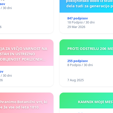
pokojninsko dobo iz štu
sov
dela tudi za generacijo 
 / 30 dni
847 podpisov
18 Podpisi / 30 dni
6
29 Mar 2026
IJA ZA VEČJO VARNOST NA
PROTI ODSTRELU 206 M
STAH IN USTREZNO
OBLJENOST POKLICNIH
255 podpisov
VOZNIKOV
8 Podpisi / 30 dni
ov
 / 30 dni
26
7 Aug 2025
ohranimo Botanični vrt, ki
KAMNIK MOJ
e že vse od leta 1810.