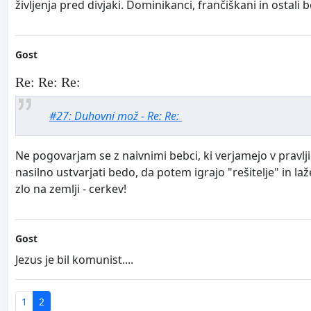
življenja pred divjaki. Dominikanci, frančiškani in ostali beraš
Gost
Re: Re: Re:
#27: Duhovni mož - Re: Re:
Ne pogovarjam se z naivnimi bebci, ki verjamejo v pravlji
nasilno ustvarjati bedo, da potem igrajo "rešitelje" in laže
zlo na zemlji - cerkev!
Gost
Jezus je bil komunist....
1
2