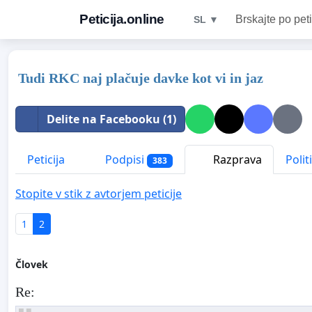
Peticija.online
Brskajte po peti
SL ▼
Tudi RKC naj plačuje davke kot vi in jaz
Delite na Facebooku (1)
Peticija
Podpisi
Razprava
Polit
383
Stopite v stik z avtorjem peticije
1
2
Človek
Re: