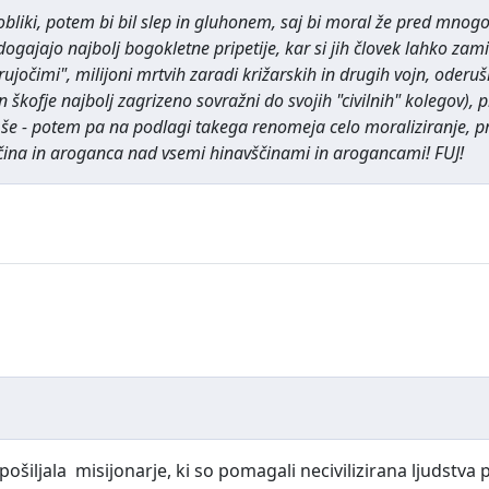
obliki, potem bi bil slep in gluhonem, saj bi moral že pred mnogo s
jajo najbolj bogokletne pripetije, kar si jih človek lahko zamisli
očimi", milijoni mrtvih zaradi križarskih in drugih vojn, oderušk
in škofje najbolj zagrizeno sovražni do svojih "civilnih" kolegov)
n še - potem pa na podlagi takega renomeja celo moraliziranje, pri
vščina in aroganca nad vsemi hinavščinami in arogancami! FUJ!
šiljala misijonarje, ki so pomagali necivilizirana ljudstva pr