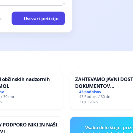
Ustvari peticijo
o.
d občinskih nadzornih
ZAHTEVAMO JAVNI DOS
 MOL
DOKUMENTOV
PARLAMENTARNIH
ov
43 podpisov
 / 30 dni
43 Podpisi / 30 dni
PREISKOVALNIH KOMISIJ
6
31 Jul 2026
ILEGALNI TRGOVINI Z O
 V PODPORO NIKI IN NAŠI
Vsako delo šteje: pri
VI