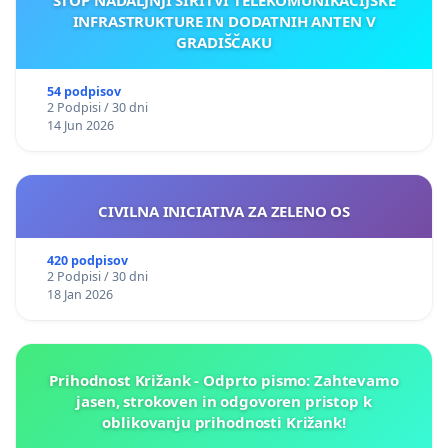
INFRASTRUKTURE IN DODATNIH ANTEN V
GRADIŠČAKU
54 podpisov
2 Podpisi / 30 dni
14 Jun 2026
CIVILNA INICIATIVA ZA ZELENO OS
420 podpisov
2 Podpisi / 30 dni
18 Jan 2026
Prihodnost Križank - Odprto pismo: Zahtevamo
jasen, strokoven in odgovoren pristop k
oblikovanju prihodnosti Križank!