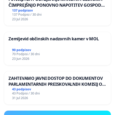
ČIMPREJŠNJO PONOVNO NAPOTITEV GOSPODA
BERNARDA ŠRAJNERJA NA VELEPOSLANIŠTVO
137 podpisov
137 Podpisi / 30 dni
REPUBLIKE SLOVENIJE V MOSKVI
23 Jul 2026
Zemljevid občinskih nadzornih kamer v MOL
90 podpisov
70 Podpisi / 30 dni
23 Jun 2026
ZAHTEVAMO JAVNI DOSTOP DO DOKUMENTOV
PARLAMENTARNIH PREISKOVALNIH KOMISIJ O
ILEGALNI TRGOVINI Z OROŽJEM
43 podpisov
43 Podpisi / 30 dni
31 Jul 2026