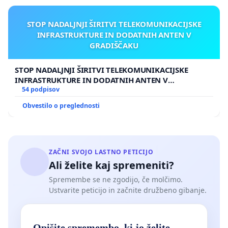
STOP NADALJNJI ŠIRITVI TELEKOMUNIKACIJSKE
INFRASTRUKTURE IN DODATNIH ANTEN V
GRADIŠČAKU
STOP NADALJNJI ŠIRITVI TELEKOMUNIKACIJSKE
INFRASTRUKTURE IN DODATNIH ANTEN V
GRADIŠČAKU
54 podpisov
Obvestilo o preglednosti
ZAČNI SVOJO LASTNO PETICIJO
Ali želite kaj spremeniti?
Spremembe se ne zgodijo, če molčimo.
Ustvarite peticijo in začnite družbeno gibanje.
Opišite spremembo, ki jo želite