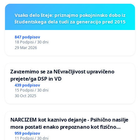
Vsako delo šteje: priznajmo pokojninsko dobo iz
študentskega dela tudi za generacijo pred 2015
847 podpisov
18 Podpisi / 30 dni
29 Mar 2026
Zavzemimo se za NEvračljivost upravičeno
prejete/ga DSP in VD
439 podpisov
15 Podpisi / 30 dni
30 Oct 2025
NARCIZEM kot kaznivo dejanje - Psihično nasilje
mora postati enako prepoznano kot fizično
nasilje
959 podpisov
11 Podpisi / 30 dni