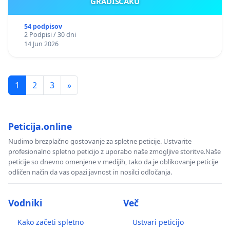
GRADIŠČAKU
54 podpisov
2 Podpisi / 30 dni
14 Jun 2026
1
2
3
»
Peticija.online
Nudimo brezplačno gostovanje za spletne peticije. Ustvarite
profesionalno spletno peticijo z uporabo naše zmogljive storitve.Naše
peticije so dnevno omenjene v medijih, tako da je oblikovanje peticije
odličen način da vas opazi javnost in nosilci odločanja.
Vodniki
Več
Kako začeti spletno
Ustvari peticijo