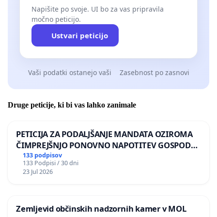
Napišite po svoje. UI bo za vas pripravila
močno peticijo.
Ustvari peticijo
Vaši podatki ostanejo vaši
Zasebnost po zasnovi
Druge peticije, ki bi vas lahko zanimale
PETICIJA ZA PODALJŠANJE MANDATA OZIROMA
ČIMPREJŠNJO PONOVNO NAPOTITEV GOSPODA
BERNARDA ŠRAJNERJA NA VELEPOSLANIŠTVO
133 podpisov
133 Podpisi / 30 dni
REPUBLIKE SLOVENIJE V MOSKVI
23 Jul 2026
Zemljevid občinskih nadzornih kamer v MOL