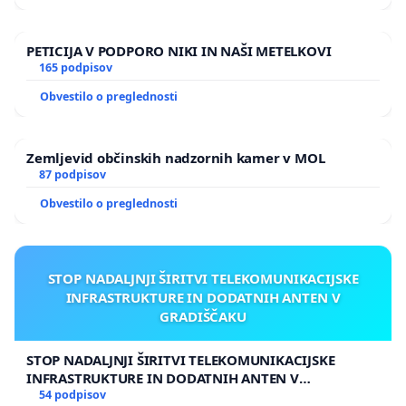
PETICIJA V PODPORO NIKI IN NAŠI METELKOVI
165 podpisov
Obvestilo o preglednosti
Zemljevid občinskih nadzornih kamer v MOL
87 podpisov
Obvestilo o preglednosti
STOP NADALJNJI ŠIRITVI TELEKOMUNIKACIJSKE
INFRASTRUKTURE IN DODATNIH ANTEN V
GRADIŠČAKU
STOP NADALJNJI ŠIRITVI TELEKOMUNIKACIJSKE
INFRASTRUKTURE IN DODATNIH ANTEN V
GRADIŠČAKU
54 podpisov