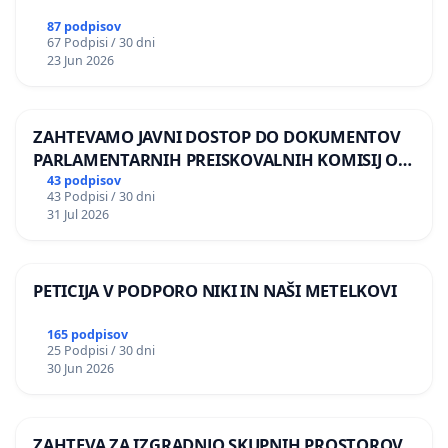
87 podpisov
67 Podpisi / 30 dni
23 Jun 2026
ZAHTEVAMO JAVNI DOSTOP DO DOKUMENTOV
PARLAMENTARNIH PREISKOVALNIH KOMISIJ O
ILEGALNI TRGOVINI Z OROŽJEM
43 podpisov
43 Podpisi / 30 dni
31 Jul 2026
PETICIJA V PODPORO NIKI IN NAŠI METELKOVI
165 podpisov
25 Podpisi / 30 dni
30 Jun 2026
ZAHTEVA ZA IZGRADNJO SKUPNIH PROSTOROV