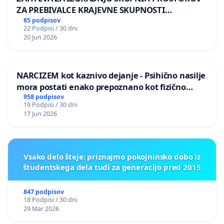
ZA PREBIVALCE KRAJEVNE SKUPNOSTI
PRESTRANEK
85 podpisov
22 Podpisi / 30 dni
20 Jun 2026
NARCIZEM kot kaznivo dejanje - Psihično nasilje
mora postati enako prepoznano kot fizično
nasilje
958 podpisov
19 Podpisi / 30 dni
17 Jun 2026
Vsako delo šteje: priznajmo pokojninsko dobo iz
študentskega dela tudi za generacijo pred 2015
847 podpisov
18 Podpisi / 30 dni
29 Mar 2026