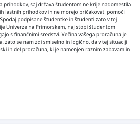
ira prihodkov, saj država študentom ne krije nadomestila
jih lastnih prihodkov in ne morejo pričakovati pomoči
i. Spodaj podpisane študentke in študenti zato v tej
ije Univerze na Primorskem, naj stopi študentom
gajo s finančnimi sredstvi. Večina vašega proračuna je
 zato se nam zdi smiselno in logično, da v tej situaciji
iski in del proračuna, ki je namenjen raznim zabavam in