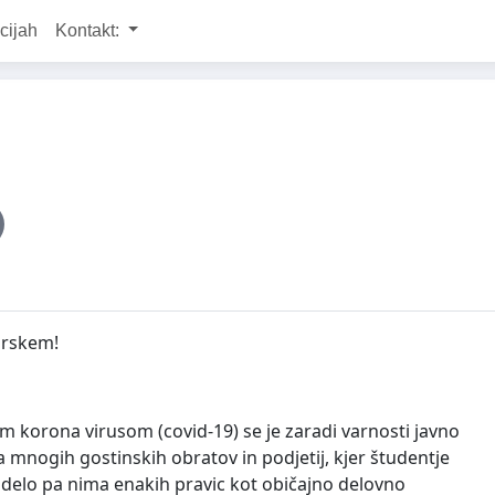
cijah
Kontakt:
orskem!
 korona virusom (covid-19) se je zaradi varnosti javno
ata mnogih gostinskih obratov in podjetij, kjer študentje
 delo pa nima enakih pravic kot običajno delovno