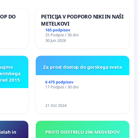
TOP DO
PETICIJA V PODPORO NIKI IN NAŠI
METELKOVI
165 podpisov
25 Podpisi / 30 dni
 O
30 Jun 2026
ROŽJEM
znajmo
Za prost dostop do gorskega sveta
dentskega
pred 2015
6 475 podpisov
17 Podpisi / 30 dni
21 Oct 2024
šolah in
PROTI ODSTRELU 206 MEDVEDOV