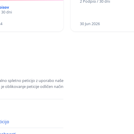
2 Podpisi / 30 dni
pisov
/ 30 dni
24
30 Jun 2026
alno spletno peticijo z uporabo naše
je oblikovanje peticije odličen način
icijo