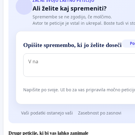
ZAČNI SVOJO LASTNO PETICIJO
Ali želite kaj spremeniti?
Spremembe se ne zgodijo, če molčimo.
Avtor te peticije je vstal in ukrepal. Boste tudi vi st
Po
Opišite spremembo, ki jo želite doseči
Napišite po svoje. UI bo za vas pripravila močno peticij
Vaši podatki ostanejo vaši
Zasebnost po zasnovi
Druge peticije, ki bi vas lahko zanimale