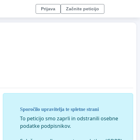
Prijava
Začnite peticijo
Sporočilo upravitelja te spletne strani
To peticijo smo zaprli in odstranili osebne
podatke podpisnikov.