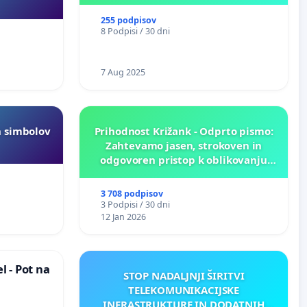
255 podpisov
8 Podpisi / 30 dni
7 Aug 2025
h simbolov
Prihodnost Križank - Odprto pismo:
Zahtevamo jasen, strokoven in
odgovoren pristop k oblikovanju
prihodnosti Križank!
3 708 podpisov
3 Podpisi / 30 dni
12 Jan 2026
 - Pot na
STOP NADALJNJI ŠIRITVI
TELEKOMUNIKACIJSKE
INFRASTRUKTURE IN DODATNIH