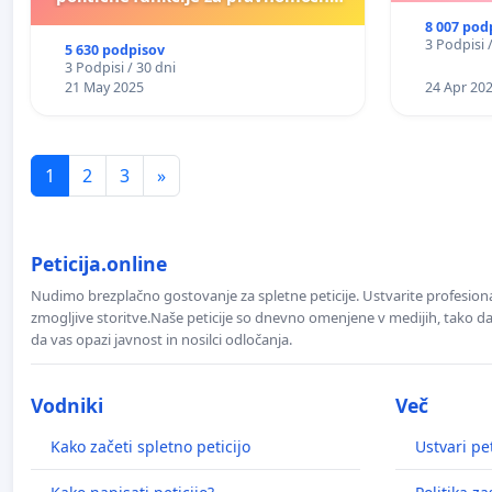
obsojene politike)
8 007 pod
3 Podpisi 
5 630 podpisov
3 Podpisi / 30 dni
21 May 2025
24 Apr 20
1
2
3
»
Peticija.online
Nudimo brezplačno gostovanje za spletne peticije. Ustvarite profesion
zmogljive storitve.Naše peticije so dnevno omenjene v medijih, tako da 
da vas opazi javnost in nosilci odločanja.
Vodniki
Več
Kako začeti spletno peticijo
Ustvari pet