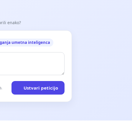
orili enako?
ganja umetna inteligenca
Ustvari peticijo
o.