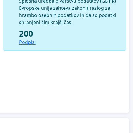
Splošna uredba o varstvu podatkov (GDPR)
Evropske unije zahteva zakonit razlog za
hrambo osebnih podatkov in da so podatki
shranjeni čim krajši čas.
200
Podpisi