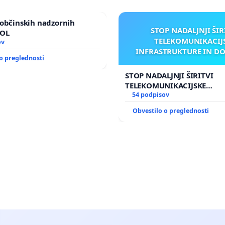
občinskih nadzornih
STOP NADALJNJI ŠIR
MOL
TELEKOMUNIKACIJ
ov
INFRASTRUKTURE IN D
o preglednosti
ANTEN V GRADIŠČ
STOP NADALJNJI ŠIRITVI
TELEKOMUNIKACIJSKE
INFRASTRUKTURE IN DODA
54 podpisov
ANTEN V GRADIŠČAKU
Obvestilo o preglednosti