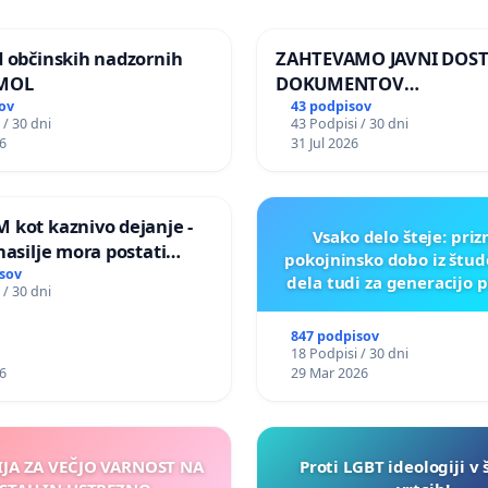
d občinskih nadzornih
ZAHTEVAMO JAVNI DOS
 MOL
DOKUMENTOV
PARLAMENTARNIH
ov
43 podpisov
 / 30 dni
43 Podpisi / 30 dni
PREISKOVALNIH KOMISIJ
6
31 Jul 2026
ILEGALNI TRGOVINI Z O
 kot kaznivo dejanje -
Vsako delo šteje: pri
nasilje mora postati
pokojninsko dobo iz štu
epoznano kot fizično
sov
dela tudi za generacijo 
 / 30 dni
847 podpisov
18 Podpisi / 30 dni
6
29 Mar 2026
IJA ZA VEČJO VARNOST NA
Proti LGBT ideologiji v 