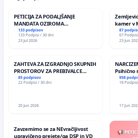
PETICIJA ZA PODALJŠANJE
Zemljevi
MANDATA OZIROMA
kamer v
ČIMPREJŠNJO PONOVNO
133 podpisov
87 podpis
133 Podpisi / 30 dni
67 Podpisi
NAPOTITEV GOSPODA BERNARDA
23 Jul 2026
23 Jun 202
ŠRAJNERJA NA VELEPOSLANIŠTVO
REPUBLIKE SLOVENIJE V MOSKVI
ZAHTEVA ZA IZGRADNJO SKUPNIH
NARCIZEM
PROSTOROV ZA PREBIVALCE
Psihično 
KRAJEVNE SKUPNOSTI
enako pr
85 podpisov
958 podpi
22 Podpisi / 30 dni
18 Podpisi
PRESTRANEK
nasilje
20 Jun 2026
17 Jun 202
Zavzemimo se za NEvračljivost
📢 PETIC
upravičeno prejete/ga DSP in VD