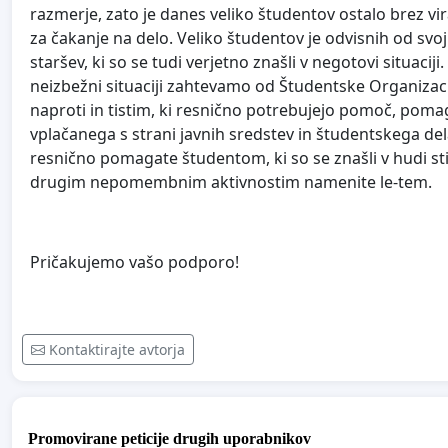
razmerje, zato je danes veliko študentov ostalo brez v
za čakanje na delo. Veliko študentov je odvisnih od svo
staršev, ki so se tudi verjetno znašli v negotovi situacij
neizbežni situaciji zahtevamo od Študentske Organizac
naproti in tistim, ki resnično potrebujejo pomoč, poma
vplačanega s strani javnih sredstev in študentskega dela,
resnično pomagate študentom, ki so se znašli v hudi st
drugim nepomembnim aktivnostim namenite le-tem.
Pričakujemo vašo podporo!
Kontaktirajte avtorja
Promovirane peticije drugih uporabnikov