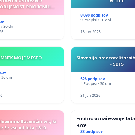
STAH IN USTREZNO
vrtcih!
OBLJENOST POKLICNIH
VOZNIKOV
8 090 podpisov
9 Podpisi / 30 dni
ov
 / 30 dni
26
16 Jun 2025
KAMNIK MOJE MESTO
Slovenija brez totalitarni
- SBTS
sov
/ 30 dni
528 podpisov
4 Podpisi / 30 dni
26
31 Jan 2026
Enotno označevanje tabel
ohranimo Botanični vrt, ki
Brce
e že vse od leta 1810.
33 podpisov