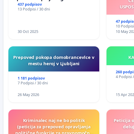
CE
437 podpisov
USPOS
13 Podpisi / 30 dni
47 podpis
10 Podpisi
30 Oct 2025
10 May 20
Prepoved pokopa domobrancevlce v
mestu heroj v Ljubljani
260 podpi
4 Podpisi 
1 181 podpisov
7 Podpisi / 30 dni
26 May 2026
15 Apr 20
Kriminalec naj ne bo politik
Peticija 
(peticija za prepoved opravljanja
deluj
politične funkcije za pravnomočno