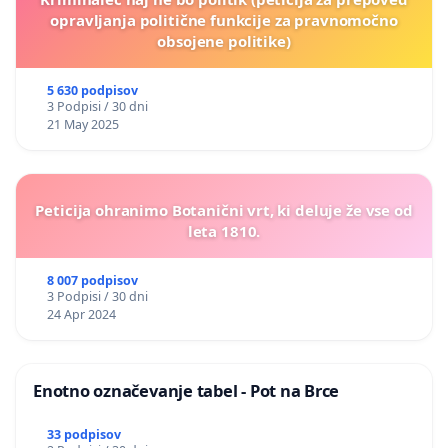
opravljanja politične funkcije za pravnomočno
obsojene politike)
5 630 podpisov
3 Podpisi / 30 dni
21 May 2025
Peticija ohranimo Botanični vrt, ki deluje že vse od
leta 1810.
8 007 podpisov
3 Podpisi / 30 dni
24 Apr 2024
Enotno označevanje tabel - Pot na Brce
33 podpisov