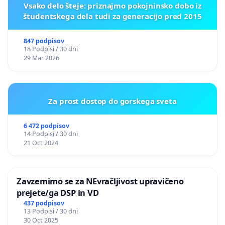
Vsako delo šteje: priznajmo pokojninsko dobo iz
študentskega dela tudi za generacijo pred 2015
847 podpisov
18 Podpisi / 30 dni
29 Mar 2026
Za prost dostop do gorskega sveta
6 472 podpisov
14 Podpisi / 30 dni
21 Oct 2024
Zavzemimo se za NEvračljivost upravičeno
prejete/ga DSP in VD
437 podpisov
13 Podpisi / 30 dni
30 Oct 2025