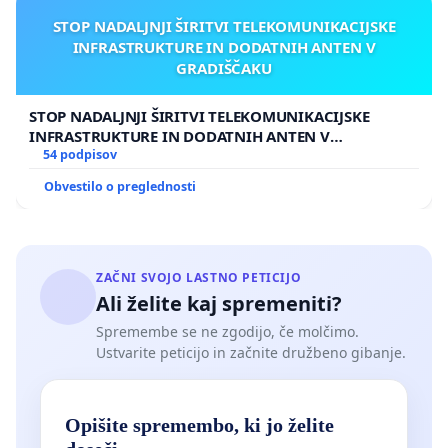
STOP NADALJNJI ŠIRITVI TELEKOMUNIKACIJSKE
INFRASTRUKTURE IN DODATNIH ANTEN V
GRADIŠČAKU
STOP NADALJNJI ŠIRITVI TELEKOMUNIKACIJSKE
INFRASTRUKTURE IN DODATNIH ANTEN V
GRADIŠČAKU
54 podpisov
Obvestilo o preglednosti
ZAČNI SVOJO LASTNO PETICIJO
Ali želite kaj spremeniti?
Spremembe se ne zgodijo, če molčimo.
Ustvarite peticijo in začnite družbeno gibanje.
Opišite spremembo, ki jo želite