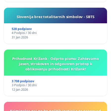
Slovenija brez totalitarnih simbolov - SBTS
528 podpisov
4 Podpisi / 30 dni
31 Jan 2026
Prihodnost Križank - Odprto pismo: Zahtevamo
jasen, strokoven in odgovoren pristop k
oblikovanju prihodnosti Križank!
3 708 podpisov
3 Podpisi / 30 dni
12 Jan 2026
Kriminalec naj ne bo politik (peticija za prepoved