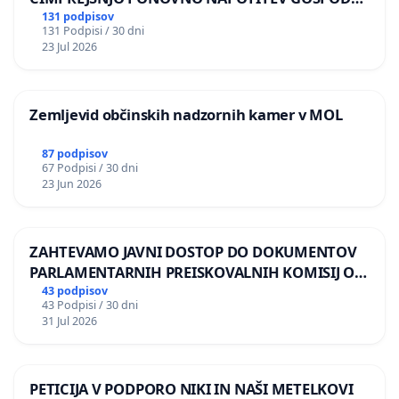
BERNARDA ŠRAJNERJA NA VELEPOSLANIŠTVO
131 podpisov
131 Podpisi / 30 dni
REPUBLIKE SLOVENIJE V MOSKVI
23 Jul 2026
Zemljevid občinskih nadzornih kamer v MOL
87 podpisov
67 Podpisi / 30 dni
23 Jun 2026
ZAHTEVAMO JAVNI DOSTOP DO DOKUMENTOV
PARLAMENTARNIH PREISKOVALNIH KOMISIJ O
ILEGALNI TRGOVINI Z OROŽJEM
43 podpisov
43 Podpisi / 30 dni
31 Jul 2026
PETICIJA V PODPORO NIKI IN NAŠI METELKOVI