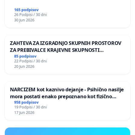
165 podpisov
26 Podpisi / 30 dni
30 Jun 2026
ZAHTEVA ZA IZGRADNJO SKUPNIH PROSTOROV
ZA PREBIVALCE KRAJEVNE SKUPNOSTI
PRESTRANEK
85 podpisov
22 Podpisi / 30 dni
20 Jun 2026
NARCIZEM kot kaznivo dejanje - Psihično nasilje
mora postati enako prepoznano kot fizično
nasilje
958 podpisov
19 Podpisi / 30 dni
17 Jun 2026