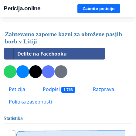
Peticija.online
Začnite peticijo
Zahtevamo zaporne kazni za obtožene pasjih
borb v Litiji
Delite na Facebooku
Peticija
Podpisi
Razprava
1 763
Politika zasebnosti
Statistika
1 763