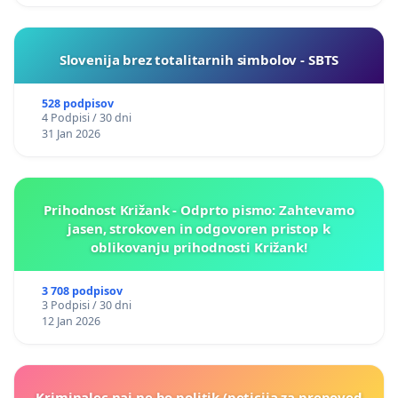
Slovenija brez totalitarnih simbolov - SBTS
528 podpisov
4 Podpisi / 30 dni
31 Jan 2026
Prihodnost Križank - Odprto pismo: Zahtevamo
jasen, strokoven in odgovoren pristop k
oblikovanju prihodnosti Križank!
3 708 podpisov
3 Podpisi / 30 dni
12 Jan 2026
Kriminalec naj ne bo politik (peticija za prepoved