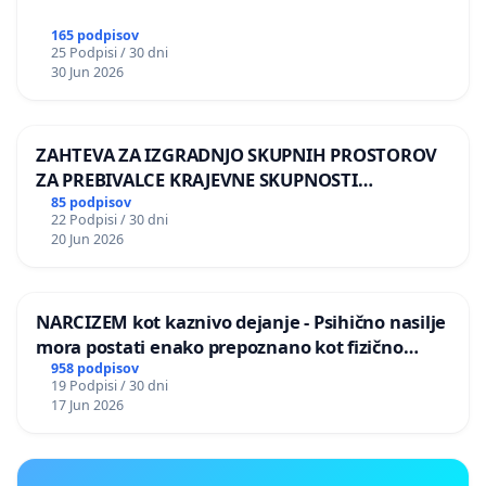
165 podpisov
25 Podpisi / 30 dni
30 Jun 2026
ZAHTEVA ZA IZGRADNJO SKUPNIH PROSTOROV
ZA PREBIVALCE KRAJEVNE SKUPNOSTI
PRESTRANEK
85 podpisov
22 Podpisi / 30 dni
20 Jun 2026
NARCIZEM kot kaznivo dejanje - Psihično nasilje
mora postati enako prepoznano kot fizično
nasilje
958 podpisov
19 Podpisi / 30 dni
17 Jun 2026