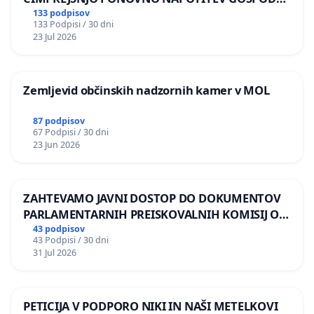
BERNARDA ŠRAJNERJA NA VELEPOSLANIŠTVO
133 podpisov
133 Podpisi / 30 dni
REPUBLIKE SLOVENIJE V MOSKVI
23 Jul 2026
Zemljevid občinskih nadzornih kamer v MOL
87 podpisov
67 Podpisi / 30 dni
23 Jun 2026
ZAHTEVAMO JAVNI DOSTOP DO DOKUMENTOV
PARLAMENTARNIH PREISKOVALNIH KOMISIJ O
ILEGALNI TRGOVINI Z OROŽJEM
43 podpisov
43 Podpisi / 30 dni
31 Jul 2026
PETICIJA V PODPORO NIKI IN NAŠI METELKOVI