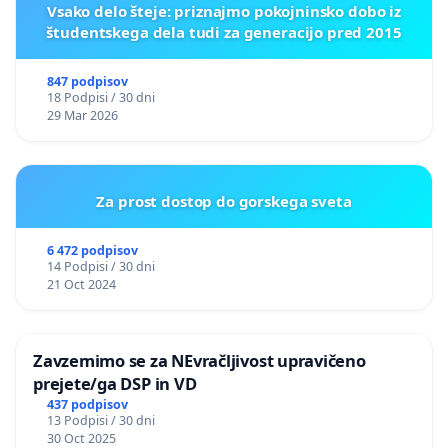
Vsako delo šteje: priznajmo pokojninsko dobo iz
študentskega dela tudi za generacijo pred 2015
847 podpisov
18 Podpisi / 30 dni
29 Mar 2026
Za prost dostop do gorskega sveta
6 472 podpisov
14 Podpisi / 30 dni
21 Oct 2024
Zavzemimo se za NEvračljivost upravičeno
prejete/ga DSP in VD
437 podpisov
13 Podpisi / 30 dni
30 Oct 2025