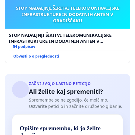
STOP NADALJNJI ŠIRITVI TELEKOMUNIKACIJSKE
INFRASTRUKTURE IN DODATNIH ANTEN V
GRADIŠČAKU
STOP NADALJNJI ŠIRITVI TELEKOMUNIKACIJSKE
INFRASTRUKTURE IN DODATNIH ANTEN V
GRADIŠČAKU
54 podpisov
Obvestilo o preglednosti
ZAČNI SVOJO LASTNO PETICIJO
Ali želite kaj spremeniti?
Spremembe se ne zgodijo, če molčimo.
Ustvarite peticijo in začnite družbeno gibanje.
Opišite spremembo, ki jo želite