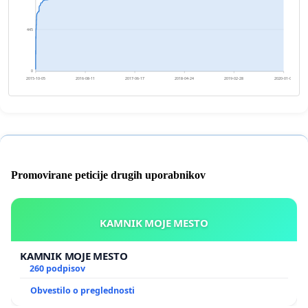
445
0
2015-10-05
2016-08-11
2017-06-17
2018-04-24
2019-02-28
2020-01-05
Promovirane peticije drugih uporabnikov
KAMNIK MOJE MESTO
KAMNIK MOJE MESTO
260 podpisov
Obvestilo o preglednosti