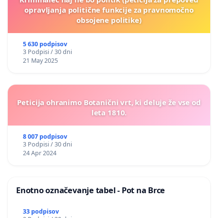
opravljanja politične funkcije za pravnomočno
obsojene politike)
5 630 podpisov
3 Podpisi / 30 dni
21 May 2025
Peticija ohranimo Botanični vrt, ki deluje že vse od
leta 1810.
8 007 podpisov
3 Podpisi / 30 dni
24 Apr 2024
Enotno označevanje tabel - Pot na Brce
33 podpisov