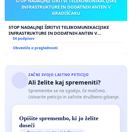
STOP NADALJNJI ŠIRITVI TELEKOMUNIKACIJSKE
INFRASTRUKTURE IN DODATNIH ANTEN V
GRADIŠČAKU
STOP NADALJNJI ŠIRITVI TELEKOMUNIKACIJSKE
INFRASTRUKTURE IN DODATNIH ANTEN V
GRADIŠČAKU
54 podpisov
Obvestilo o preglednosti
ZAČNI SVOJO LASTNO PETICIJO
Ali želite kaj spremeniti?
Spremembe se ne zgodijo, če molčimo.
Ustvarite peticijo in začnite družbeno gibanje.
Opišite spremembo, ki jo želite
doseči