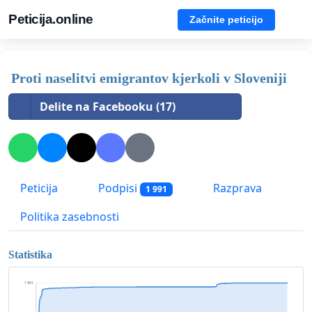
Peticija.online
Začnite peticijo
Proti naselitvi emigrantov kjerkoli v Sloveniji
Delite na Facebooku (17)
Peticija
Podpisi
Razprava
1 991
Politika zasebnosti
Statistika
1 991