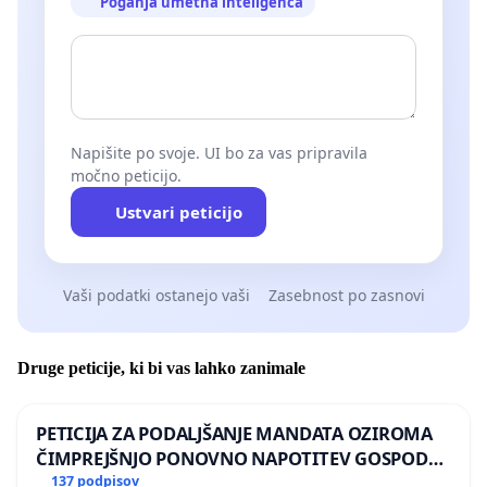
Poganja umetna inteligenca
Napišite po svoje. UI bo za vas pripravila
močno peticijo.
Ustvari peticijo
Vaši podatki ostanejo vaši
Zasebnost po zasnovi
Druge peticije, ki bi vas lahko zanimale
PETICIJA ZA PODALJŠANJE MANDATA OZIROMA
ČIMPREJŠNJO PONOVNO NAPOTITEV GOSPODA
BERNARDA ŠRAJNERJA NA VELEPOSLANIŠTVO
137 podpisov