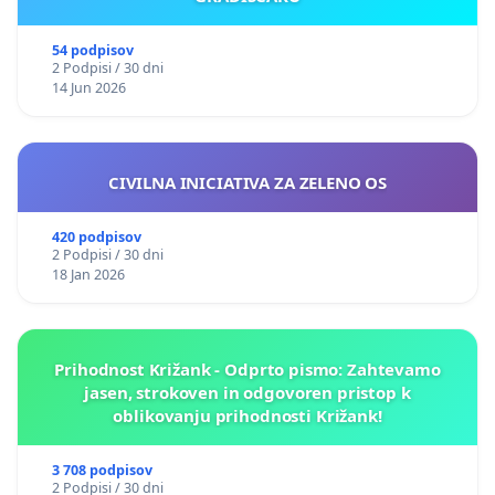
54 podpisov
2 Podpisi / 30 dni
14 Jun 2026
CIVILNA INICIATIVA ZA ZELENO OS
420 podpisov
2 Podpisi / 30 dni
18 Jan 2026
Prihodnost Križank - Odprto pismo: Zahtevamo
jasen, strokoven in odgovoren pristop k
oblikovanju prihodnosti Križank!
3 708 podpisov
2 Podpisi / 30 dni