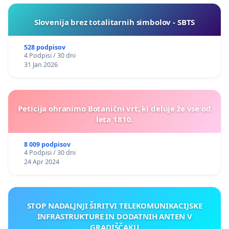
Slovenija brez totalitarnih simbolov - SBTS
528 podpisov
4 Podpisi / 30 dni
31 Jan 2026
Peticija ohranimo Botanični vrt, ki deluje že vse od
leta 1810.
8 009 podpisov
4 Podpisi / 30 dni
24 Apr 2024
STOP NADALJNJI ŠIRITVI TELEKOMUNIKACIJSKE
INFRASTRUKTURE IN DODATNIH ANTEN V
GRADIŠČAKU