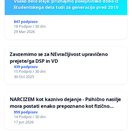
Vsako delo šteje: priznajmo pokojninsko dobo iz
študentskega dela tudi za generacijo pred 2015
847 podpisov
18 Podpisi / 30 dni
29 Mar 2026
Zavzemimo se za NEvračljivost upravičeno
prejete/ga DSP in VD
439 podpisov
15 Podpisi / 30 dni
30 Oct 2025
NARCIZEM kot kaznivo dejanje - Psihično nasilje
mora postati enako prepoznano kot fizično
nasilje
959 podpisov
14 Podpisi / 30 dni
17 Jun 2026