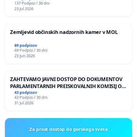
137 Podpisi / 30 dni
REPUBLIKE SLOVENIJE V MOSKVI
23 Jul 2026
Zemljevid občinskih nadzornih kamer v MOL
89 podpisov
69 Podpisi / 30 dni
23 Jun 2026
ZAHTEVAMO JAVNI DOSTOP DO DOKUMENTOV
PARLAMENTARNIH PREISKOVALNIH KOMISIJ O
ILEGALNI TRGOVINI Z OROŽJEM
43 podpisov
43 Podpisi / 30 dni
31 Jul 2026
Za prost dostop do gorskega sveta