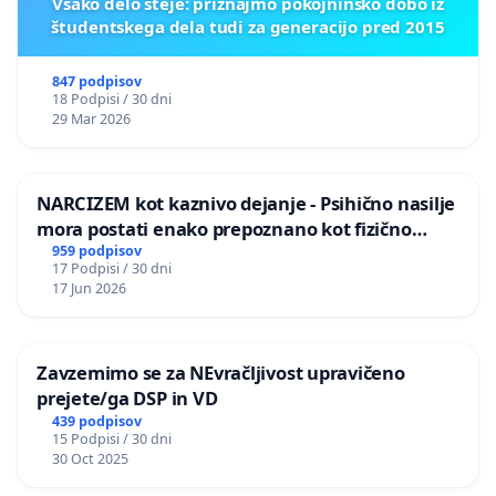
Vsako delo šteje: priznajmo pokojninsko dobo iz
študentskega dela tudi za generacijo pred 2015
847 podpisov
18 Podpisi / 30 dni
29 Mar 2026
NARCIZEM kot kaznivo dejanje - Psihično nasilje
mora postati enako prepoznano kot fizično
nasilje
959 podpisov
17 Podpisi / 30 dni
17 Jun 2026
Zavzemimo se za NEvračljivost upravičeno
prejete/ga DSP in VD
439 podpisov
15 Podpisi / 30 dni
30 Oct 2025