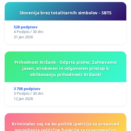
Slovenija brez totalitarnih simbolov - SBTS
528 podpisov
4 Podpisi / 30 dni
31 Jan 2026
Prihodnost Križank - Odprto pismo: Zahtevamo
jasen, strokoven in odgovoren pristop k
oblikovanju prihodnosti Križank!
3 708 podpisov
3 Podpisi / 30 dni
12 Jan 2026
Kriminalec naj ne bo politik (peticija za prepoved
opravljanja politične funkcije za pravnomočno