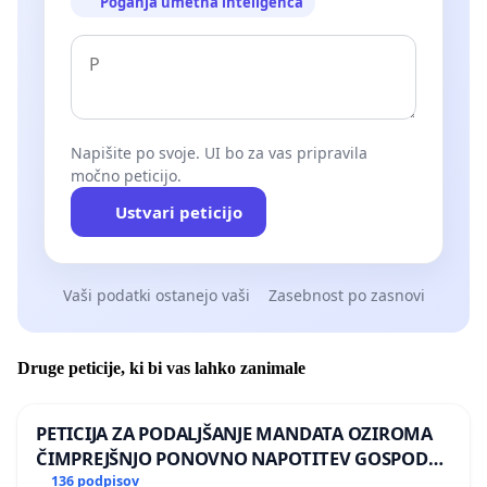
Poganja umetna inteligenca
Napišite po svoje. UI bo za vas pripravila
močno peticijo.
Ustvari peticijo
Vaši podatki ostanejo vaši
Zasebnost po zasnovi
Druge peticije, ki bi vas lahko zanimale
PETICIJA ZA PODALJŠANJE MANDATA OZIROMA
ČIMPREJŠNJO PONOVNO NAPOTITEV GOSPODA
BERNARDA ŠRAJNERJA NA VELEPOSLANIŠTVO
136 podpisov