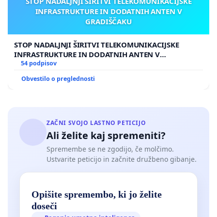
STOP NADALJNJI ŠIRITVI TELEKOMUNIKACIJSKE
INFRASTRUKTURE IN DODATNIH ANTEN V
GRADIŠČAKU
STOP NADALJNJI ŠIRITVI TELEKOMUNIKACIJSKE
INFRASTRUKTURE IN DODATNIH ANTEN V
GRADIŠČAKU
54 podpisov
Obvestilo o preglednosti
ZAČNI SVOJO LASTNO PETICIJO
Ali želite kaj spremeniti?
Spremembe se ne zgodijo, če molčimo.
Ustvarite peticijo in začnite družbeno gibanje.
Opišite spremembo, ki jo želite
doseči