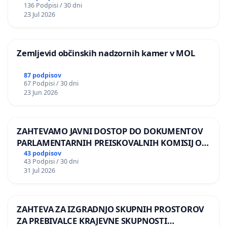
136 Podpisi / 30 dni
REPUBLIKE SLOVENIJE V MOSKVI
23 Jul 2026
Zemljevid občinskih nadzornih kamer v MOL
87 podpisov
67 Podpisi / 30 dni
23 Jun 2026
ZAHTEVAMO JAVNI DOSTOP DO DOKUMENTOV
PARLAMENTARNIH PREISKOVALNIH KOMISIJ O
ILEGALNI TRGOVINI Z OROŽJEM
43 podpisov
43 Podpisi / 30 dni
31 Jul 2026
ZAHTEVA ZA IZGRADNJO SKUPNIH PROSTOROV
ZA PREBIVALCE KRAJEVNE SKUPNOSTI