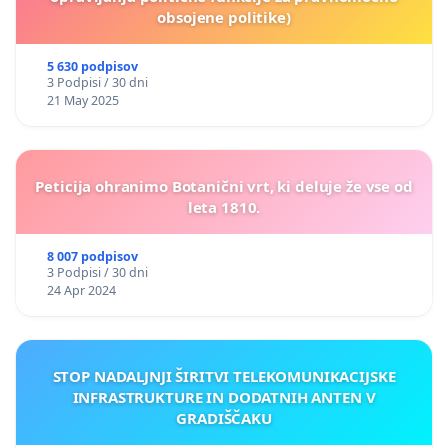
obsojene politike)
5 630 podpisov
3 Podpisi / 30 dni
21 May 2025
Peticija ohranimo Botanični vrt, ki deluje že vse od
leta 1810.
8 007 podpisov
3 Podpisi / 30 dni
24 Apr 2024
STOP NADALJNJI ŠIRITVI TELEKOMUNIKACIJSKE
INFRASTRUKTURE IN DODATNIH ANTEN V
GRADIŠČAKU