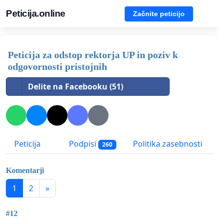
Peticija.online
Začnite peticijo
Peticija za odstop rektorja UP in poziv k
odgovornosti pristojnih
Delite na Facebooku (51)
Peticija
Podpisi
Politika zasebnosti
260
Komentarji
1
2
»
#12