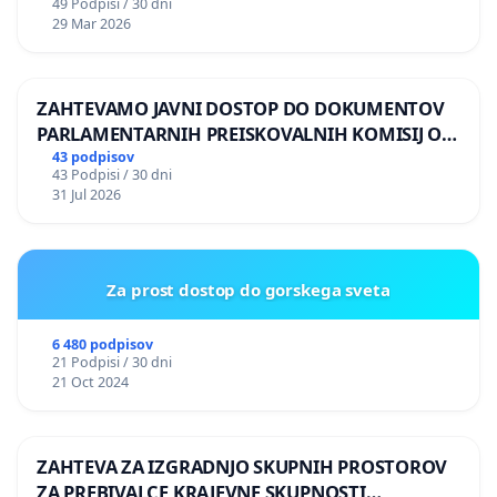
49 Podpisi / 30 dni
29 Mar 2026
ZAHTEVAMO JAVNI DOSTOP DO DOKUMENTOV
PARLAMENTARNIH PREISKOVALNIH KOMISIJ O
ILEGALNI TRGOVINI Z OROŽJEM
43 podpisov
43 Podpisi / 30 dni
31 Jul 2026
Za prost dostop do gorskega sveta
6 480 podpisov
21 Podpisi / 30 dni
21 Oct 2024
ZAHTEVA ZA IZGRADNJO SKUPNIH PROSTOROV
ZA PREBIVALCE KRAJEVNE SKUPNOSTI