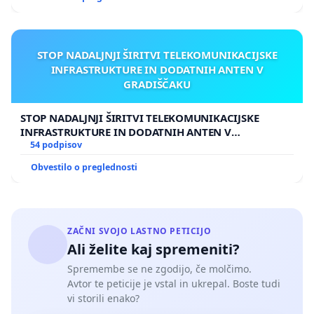
STOP NADALJNJI ŠIRITVI TELEKOMUNIKACIJSKE
INFRASTRUKTURE IN DODATNIH ANTEN V
GRADIŠČAKU
STOP NADALJNJI ŠIRITVI TELEKOMUNIKACIJSKE
INFRASTRUKTURE IN DODATNIH ANTEN V
GRADIŠČAKU
54 podpisov
Obvestilo o preglednosti
ZAČNI SVOJO LASTNO PETICIJO
Ali želite kaj spremeniti?
Spremembe se ne zgodijo, če molčimo.
Avtor te peticije je vstal in ukrepal. Boste tudi
vi storili enako?