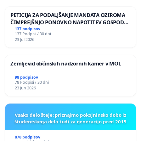
PETICIJA ZA PODALJŠANJE MANDATA OZIROMA
ČIMPREJŠNJO PONOVNO NAPOTITEV GOSPODA
BERNARDA ŠRAJNERJA NA VELEPOSLANIŠTVO
137 podpisov
137 Podpisi / 30 dni
REPUBLIKE SLOVENIJE V MOSKVI
23 Jul 2026
Zemljevid občinskih nadzornih kamer v MOL
98 podpisov
78 Podpisi / 30 dni
23 Jun 2026
Vsako delo šteje: priznajmo pokojninsko dobo iz
študentskega dela tudi za generacijo pred 2015
878 podpisov