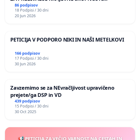
PRESTRANEK
86 podpisov
18 Podpisi / 30 dni
20 Jun 2026
PETICIJA V PODPORO NIKI IN NAŠI METELKOVI
166 podpisov
17 Podpisi / 30 dni
30 Jun 2026
Zavzemimo se za NEvračljivost upravičeno
prejete/ga DSP in VD
439 podpisov
15 Podpisi / 30 dni
30 Oct 2025
📢 PETICIJA ZA VEČJO VARNOST NA CESTAH IN