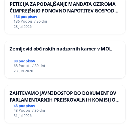
PETICIJA ZA PODALJŠANJE MANDATA OZIROMA
ČIMPREJŠNJO PONOVNO NAPOTITEV GOSPODA
BERNARDA ŠRAJNERJA NA VELEPOSLANIŠTVO
136 podpisov
136 Podpisi / 30 dni
REPUBLIKE SLOVENIJE V MOSKVI
23 Jul 2026
Zemljevid občinskih nadzornih kamer v MOL
88 podpisov
68 Podpisi / 30 dni
23 Jun 2026
ZAHTEVAMO JAVNI DOSTOP DO DOKUMENTOV
PARLAMENTARNIH PREISKOVALNIH KOMISIJ O
ILEGALNI TRGOVINI Z OROŽJEM
43 podpisov
43 Podpisi / 30 dni
31 Jul 2026