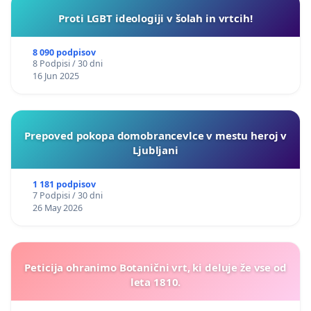
Proti LGBT ideologiji v šolah in vrtcih!
8 090 podpisov
8 Podpisi / 30 dni
16 Jun 2025
Prepoved pokopa domobrancevlce v mestu heroj v
Ljubljani
1 181 podpisov
7 Podpisi / 30 dni
26 May 2026
Peticija ohranimo Botanični vrt, ki deluje že vse od
leta 1810.