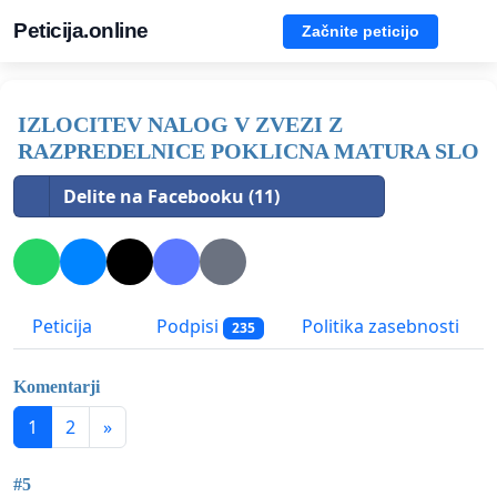
Peticija.online
Začnite peticijo
IZLOCITEV NALOG V ZVEZI Z
RAZPREDELNICE POKLICNA MATURA SLO
Delite na Facebooku (11)
Peticija
Podpisi
Politika zasebnosti
235
Komentarji
1
2
»
#5