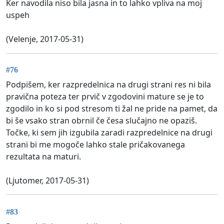
Ker navodila niso bila jasna in to lahko vpliva na moj
uspeh
(Velenje, 2017-05-31)
#76
Podpišem, ker razpredelnica na drugi strani res ni bila
pravična poteza ter prvič v zgodovini mature se je to
zgodilo in ko si pod stresom ti žal ne pride na pamet, da
bi še vsako stran obrnil če česa slučajno ne opaziš.
Točke, ki sem jih izgubila zaradi razpredelnice na drugi
strani bi me mogoče lahko stale pričakovanega
rezultata na maturi.
(Ljutomer, 2017-05-31)
#83