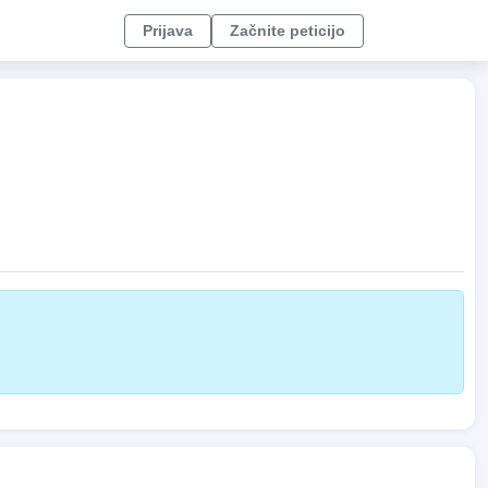
Prijava
Začnite peticijo