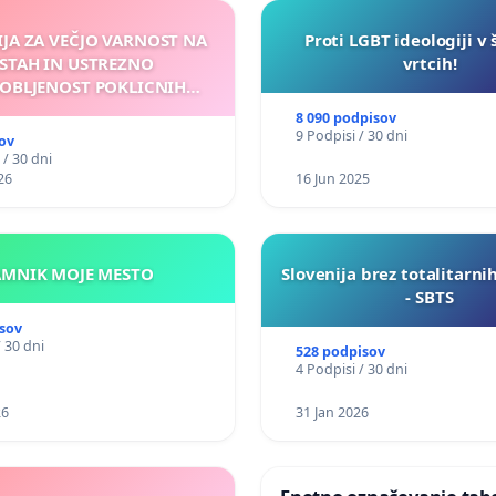
IJA ZA VEČJO VARNOST NA
Proti LGBT ideologiji v 
STAH IN USTREZNO
vrtcih!
OBLJENOST POKLICNIH
VOZNIKOV
8 090 podpisov
9 Podpisi / 30 dni
ov
 / 30 dni
26
16 Jun 2025
KAMNIK MOJE MESTO
Slovenija brez totalitarni
- SBTS
sov
/ 30 dni
528 podpisov
4 Podpisi / 30 dni
26
31 Jan 2026