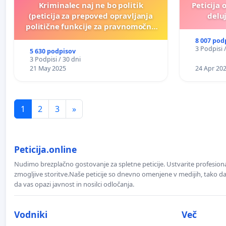
Kriminalec naj ne bo politik
Peticija 
(peticija za prepoved opravljanja
deluj
politične funkcije za pravnomočno
obsojene politike)
8 007 pod
3 Podpisi 
5 630 podpisov
3 Podpisi / 30 dni
21 May 2025
24 Apr 20
1
2
3
»
Peticija.online
Nudimo brezplačno gostovanje za spletne peticije. Ustvarite profesion
zmogljive storitve.Naše peticije so dnevno omenjene v medijih, tako da 
da vas opazi javnost in nosilci odločanja.
Vodniki
Več