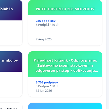
šolah in
PROTI ODSTRELU 206 MEDVEDOV
255 podpisov
8 Podpisi / 30 dni
7 Aug 2025
h simbolov
Prihodnost Križank - Odprto pismo:
Zahtevamo jasen, strokoven in
odgovoren pristop k oblikovanju
prihodnosti Križank!
3 708 podpisov
3 Podpisi / 30 dni
12 Jan 2026