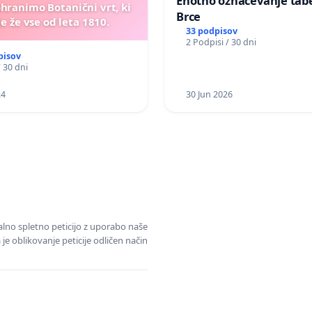
Enotno označevanje tabel
ohranimo Botanični vrt, ki
Brce
e že vse od leta 1810.
33 podpisov
2 Podpisi / 30 dni
pisov
/ 30 dni
24
30 Jun 2026
alno spletno peticijo z uporabo naše
je oblikovanje peticije odličen način