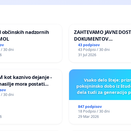
d občinskih nadzornih
ZAHTEVAMO JAVNI DOS
 MOL
DOKUMENTOV
PARLAMENTARNIH
ov
43 podpisov
 / 30 dni
43 Podpisi / 30 dni
PREISKOVALNIH KOMISIJ
6
31 Jul 2026
ILEGALNI TRGOVINI Z O
 kot kaznivo dejanje -
Vsako delo šteje: pri
nasilje mora postati
pokojninsko dobo iz štu
epoznano kot fizično
sov
dela tudi za generacijo 
 / 30 dni
847 podpisov
18 Podpisi / 30 dni
6
29 Mar 2026