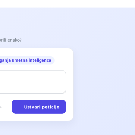
orili enako?
ganja umetna inteligenca
Ustvari peticijo
o.