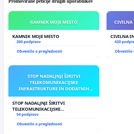
Promovirane peticije drugih uporabnikov
KAMNIK MOJE MESTO
CIVILNA 
KAMNIK MOJE MESTO
CIVILNA I
260 podpisov
420 podpi
Obvestilo o preglednosti
Obvestilo 
STOP NADALJNJI ŠIRITVI
TELEKOMUNIKACIJSKE
INFRASTRUKTURE IN DODATNIH
ANTEN V GRADIŠČAKU
STOP NADALJNJI ŠIRITVI
TELEKOMUNIKACIJSKE
INFRASTRUKTURE IN DODATNIH
54 podpisov
ANTEN V GRADIŠČAKU
Obvestilo o preglednosti