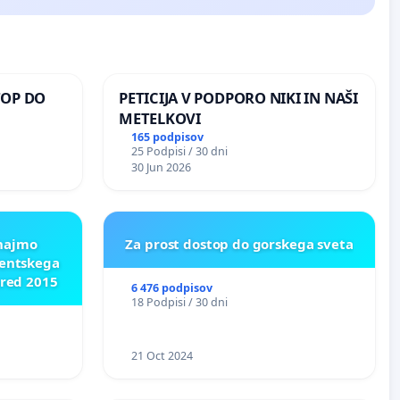
TOP DO
PETICIJA V PODPORO NIKI IN NAŠI
METELKOVI
165 podpisov
25 Podpisi / 30 dni
 O
30 Jun 2026
ROŽJEM
znajmo
Za prost dostop do gorskega sveta
dentskega
pred 2015
6 476 podpisov
18 Podpisi / 30 dni
21 Oct 2024