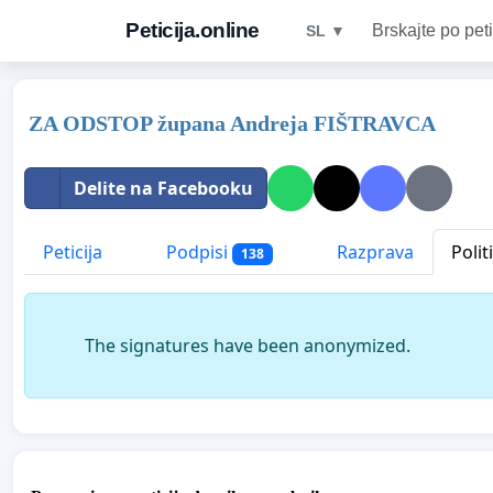
Peticija.online
Brskajte po peti
SL ▼
ZA ODSTOP župana Andreja FIŠTRAVCA
Delite na Facebooku
Peticija
Podpisi
Razprava
Polit
138
The signatures have been anonymized.