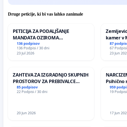
Druge peticije, ki bi vas lahko zanimale
PETICIJA ZA PODALJŠANJE
Zemljevi
MANDATA OZIROMA
kamer v
ČIMPREJŠNJO PONOVNO
136 podpisov
87 podpis
136 Podpisi / 30 dni
67 Podpisi
NAPOTITEV GOSPODA BERNARDA
23 Jul 2026
23 Jun 202
ŠRAJNERJA NA VELEPOSLANIŠTVO
REPUBLIKE SLOVENIJE V MOSKVI
ZAHTEVA ZA IZGRADNJO SKUPNIH
NARCIZEM
PROSTOROV ZA PREBIVALCE
Psihično 
KRAJEVNE SKUPNOSTI
enako pr
85 podpisov
959 podpi
22 Podpisi / 30 dni
19 Podpisi
PRESTRANEK
nasilje
20 Jun 2026
17 Jun 202