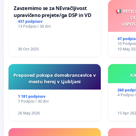
Zavzemimo se za NEvračljivost
📢 PETIC
upravičeno prejete/ga DSP in VD
CE
437 podpisov
USPOS
13 Podpisi / 30 dni
47 podpis
10 Podpisi
30 Oct 2025
10 May 20
Prepoved pokopa domobrancevlce v
mestu heroj v Ljubljani
260 podpi
4 Podpisi 
1 181 podpisov
7 Podpisi / 30 dni
26 May 2026
15 Apr 20