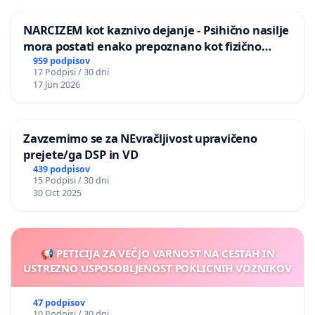
NARCIZEM kot kaznivo dejanje - Psihično nasilje
mora postati enako prepoznano kot fizično
nasilje
959 podpisov
17 Podpisi / 30 dni
17 Jun 2026
Zavzemimo se za NEvračljivost upravičeno
prejete/ga DSP in VD
439 podpisov
15 Podpisi / 30 dni
30 Oct 2025
📢 PETICIJA ZA VEČJO VARNOST NA CESTAH IN
USTREZNO USPOSOBLJENOST POKLICNIH VOZNIKOV
47 podpisov
10 Podpisi / 30 dni