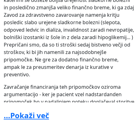
katerimi se doseže boljša urejenost sladkorne bolezni
in posledično zmanjša veliko finančno breme, ki ga zdaj
Zavod za zdravstveno zavarovanje namenja kritju
posledic slabo urejene sladkorne bolezni (slepota,
odpoved ledvic in dializa, invalidnost zaradi nevropatije,
bolniški izostanki iz šole in z dela zaradi hipoglikemij... )
Prepričani smo, da so ti stroški sedaj bistveno večji od
stroškov, ki bi jih namenili za najsodobnejše
pripomočke. Ne gre za dodatno finančno breme,
ampak le za preusmeritev denarja iz kurative v
preventivo.
Zavračanje financiranja teh pripomočkov oziroma
argumentacijo - ker je pacient vzel nadstardanden
pripomoček bo v nadaljnjem poteku doplačeval storitve
ves čas, sploh v situaciji, ko najsodobnejšim
...Pokaži več
pripomočkom ni priznana enaka cena, ki jo dosegajo
drugje v EU - lahko razumemo tudi kot ogrožanje
zdravja teh pacientov, kar je tudi jasno zapisano v