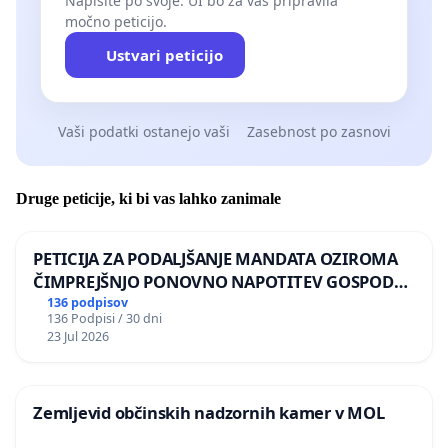
Napišite po svoje. UI bo za vas pripravila
močno peticijo.
Ustvari peticijo
Vaši podatki ostanejo vaši
Zasebnost po zasnovi
Druge peticije, ki bi vas lahko zanimale
PETICIJA ZA PODALJŠANJE MANDATA OZIROMA
ČIMPREJŠNJO PONOVNO NAPOTITEV GOSPODA
BERNARDA ŠRAJNERJA NA VELEPOSLANIŠTVO
136 podpisov
136 Podpisi / 30 dni
REPUBLIKE SLOVENIJE V MOSKVI
23 Jul 2026
Zemljevid občinskih nadzornih kamer v MOL