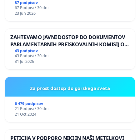
87 podpisov
67 Podpisi / 30 dni
23 Jun 2026
ZAHTEVAMO JAVNI DOSTOP DO DOKUMENTOV
PARLAMENTARNIH PREISKOVALNIH KOMISIJ O
ILEGALNI TRGOVINI Z OROŽJEM
43 podpisov
43 Podpisi / 30 dni
31 Jul 2026
Za prost dostop do gorskega sveta
6 479 podpisov
21 Podpisi / 30 dni
21 Oct 2024
PETICIJA V PODPORO NIKI IN NAŠI METELKOVI