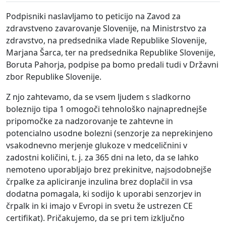
Podpisniki naslavljamo to peticijo na Zavod za
zdravstveno zavarovanje Slovenije, na Ministrstvo za
zdravstvo, na predsednika vlade Republike Slovenije,
Marjana Šarca, ter na predsednika Republike Slovenije,
Boruta Pahorja, podpise pa bomo predali tudi v Državni
zbor Republike Slovenije.
Z njo zahtevamo, da se vsem ljudem s sladkorno
boleznijo tipa 1 omogoči tehnološko najnaprednejše
pripomočke za nadzorovanje te zahtevne in
potencialno usodne bolezni (senzorje za neprekinjeno
vsakodnevno merjenje glukoze v medceličnini v
zadostni količini, t. j. za 365 dni na leto, da se lahko
nemoteno uporabljajo brez prekinitve, najsodobnejše
črpalke za apliciranje inzulina brez doplačil in vsa
dodatna pomagala, ki sodijo k uporabi senzorjev in
črpalk in ki imajo v Evropi in svetu že ustrezen CE
certifikat). Pričakujemo, da se pri tem izključno