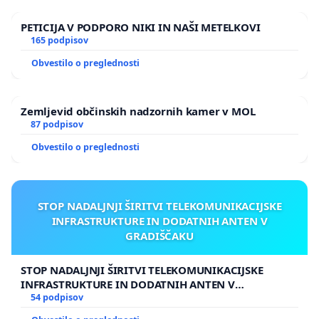
naslovnikom.
PETICIJA V PODPORO NIKI IN NAŠI METELKOVI
165 podpisov
Obvestilo o preglednosti
Zemljevid občinskih nadzornih kamer v MOL
87 podpisov
Obvestilo o preglednosti
STOP NADALJNJI ŠIRITVI TELEKOMUNIKACIJSKE
INFRASTRUKTURE IN DODATNIH ANTEN V
GRADIŠČAKU
STOP NADALJNJI ŠIRITVI TELEKOMUNIKACIJSKE
INFRASTRUKTURE IN DODATNIH ANTEN V
GRADIŠČAKU
54 podpisov