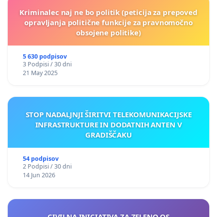
Kriminalec naj ne bo politik (peticija za prepoved
opravljanja politične funkcije za pravnomočno
obsojene politike)
5 630 podpisov
3 Podpisi / 30 dni
21 May 2025
STOP NADALJNJI ŠIRITVI TELEKOMUNIKACIJSKE
INFRASTRUKTURE IN DODATNIH ANTEN V
GRADIŠČAKU
54 podpisov
2 Podpisi / 30 dni
14 Jun 2026
CIVILNA INICIATIVA ZA ZELENO OS