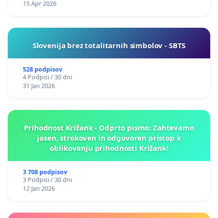
15 Apr 2026
Slovenija brez totalitarnih simbolov - SBTS
528 podpisov
4 Podpisi / 30 dni
31 Jan 2026
Prihodnost Križank - Odprto pismo: Zahtevamo
jasen, strokoven in odgovoren pristop k
oblikovanju prihodnosti Križank!
3 708 podpisov
3 Podpisi / 30 dni
12 Jan 2026