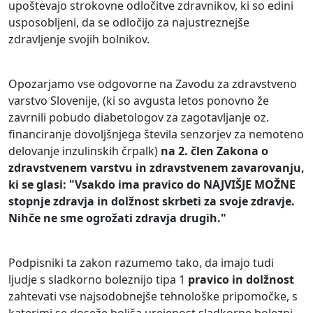
upoštevajo strokovne odločitve zdravnikov, ki so edini
usposobljeni, da se odločijo za najustreznejše
zdravljenje svojih bolnikov.
Opozarjamo vse odgovorne na Zavodu za zdravstveno
varstvo Slovenije, (ki so avgusta letos ponovno že
zavrnili pobudo diabetologov za zagotavljanje oz.
financiranje dovoljšnjega števila senzorjev za nemoteno
delovanje inzulinskih črpalk)
na 2. člen Zakona o
zdravstvenem varstvu in zdravstvenem zavarovanju,
ki se glasi: "Vsakdo ima pravico do NAJVIŠJE MOŽNE
stopnje zdravja in dolžnost skrbeti za svoje zdravje.
Nihče ne sme ogrožati zdravja drugih."
Podpisniki ta zakon razumemo tako, da imajo tudi
ljudje s sladkorno boleznijo tipa 1
pravico in dolžnost
zahtevati vse najsodobnejše tehnološke pripomočke, s