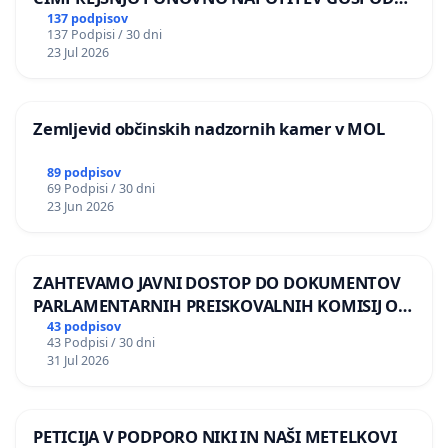
BERNARDA ŠRAJNERJA NA VELEPOSLANIŠTVO
137 podpisov
137 Podpisi / 30 dni
REPUBLIKE SLOVENIJE V MOSKVI
23 Jul 2026
Zemljevid občinskih nadzornih kamer v MOL
89 podpisov
69 Podpisi / 30 dni
23 Jun 2026
ZAHTEVAMO JAVNI DOSTOP DO DOKUMENTOV
PARLAMENTARNIH PREISKOVALNIH KOMISIJ O
ILEGALNI TRGOVINI Z OROŽJEM
43 podpisov
43 Podpisi / 30 dni
31 Jul 2026
PETICIJA V PODPORO NIKI IN NAŠI METELKOVI