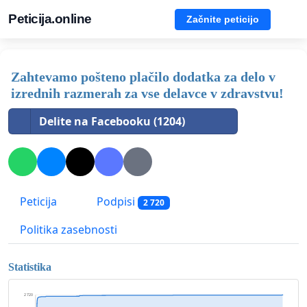
Peticija.online
Začnite peticijo
Zahtevamo pošteno plačilo dodatka za delo v
izrednih razmerah za vse delavce v zdravstvu!
Delite na Facebooku (1204)
Peticija
Podpisi
2 720
Politika zasebnosti
Statistika
2 720