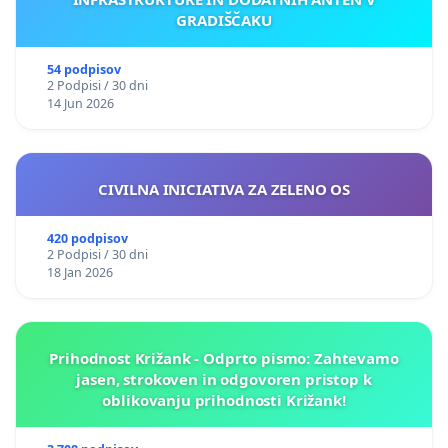
GRADIŠČAKU
54 podpisov
2 Podpisi / 30 dni
14 Jun 2026
CIVILNA INICIATIVA ZA ZELENO OS
420 podpisov
2 Podpisi / 30 dni
18 Jan 2026
Prihodnost Križank - Odprto pismo: Zahtevamo
jasen, strokoven in odgovoren pristop k
oblikovanju prihodnosti Križank!