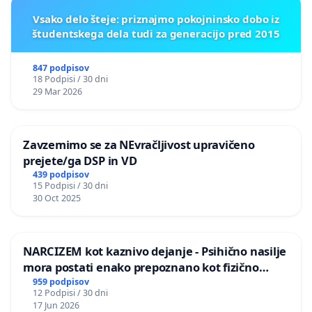
Vsako delo šteje: priznajmo pokojninsko dobo iz
študentskega dela tudi za generacijo pred 2015
847 podpisov
18 Podpisi / 30 dni
29 Mar 2026
Zavzemimo se za NEvračljivost upravičeno
prejete/ga DSP in VD
439 podpisov
15 Podpisi / 30 dni
30 Oct 2025
NARCIZEM kot kaznivo dejanje - Psihično nasilje
mora postati enako prepoznano kot fizično
nasilje
959 podpisov
12 Podpisi / 30 dni
17 Jun 2026