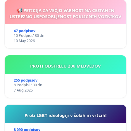
📢 PETICIJA ZA VEČJO VARNOST NA CESTAH IN
USTREZNO USPOSOBLJENOST POKLICNIH VOZNIKOV
47 podpisov
10 Podpisi / 30 dni
10 May 2026
PROTI ODSTRELU 206 MEDVEDOV
255 podpisov
8 Podpisi / 30 dni
7 Aug 2025
Proti LGBT ideologiji v šolah in vrtcih!
8 090 podpisov