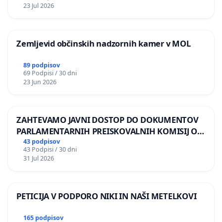
REPUBLIKE SLOVENIJE V MOSKVI
23 Jul 2026
Zemljevid občinskih nadzornih kamer v MOL
89 podpisov
69 Podpisi / 30 dni
23 Jun 2026
ZAHTEVAMO JAVNI DOSTOP DO DOKUMENTOV
PARLAMENTARNIH PREISKOVALNIH KOMISIJ O
ILEGALNI TRGOVINI Z OROŽJEM
43 podpisov
43 Podpisi / 30 dni
31 Jul 2026
PETICIJA V PODPORO NIKI IN NAŠI METELKOVI
165 podpisov