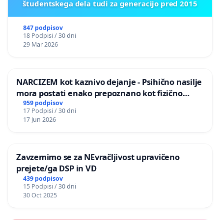
študentskega dela tudi za generacijo pred 2015
847 podpisov
18 Podpisi / 30 dni
29 Mar 2026
NARCIZEM kot kaznivo dejanje - Psihično nasilje
mora postati enako prepoznano kot fizično
nasilje
959 podpisov
17 Podpisi / 30 dni
17 Jun 2026
Zavzemimo se za NEvračljivost upravičeno
prejete/ga DSP in VD
439 podpisov
15 Podpisi / 30 dni
30 Oct 2025