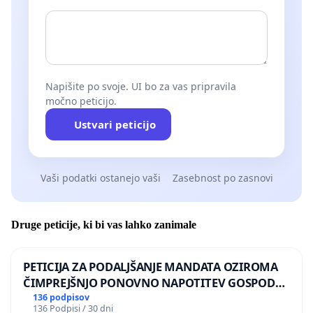
Napišite po svoje. UI bo za vas pripravila
močno peticijo.
Ustvari peticijo
Vaši podatki ostanejo vaši
Zasebnost po zasnovi
Druge peticije, ki bi vas lahko zanimale
PETICIJA ZA PODALJŠANJE MANDATA OZIROMA
ČIMPREJŠNJO PONOVNO NAPOTITEV GOSPODA
BERNARDA ŠRAJNERJA NA VELEPOSLANIŠTVO
136 podpisov
136 Podpisi / 30 dni