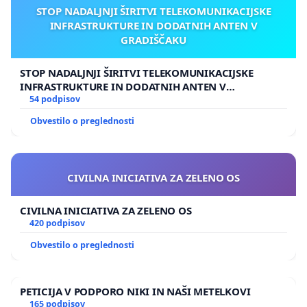
STOP NADALJNJI ŠIRITVI TELEKOMUNIKACIJSKE
INFRASTRUKTURE IN DODATNIH ANTEN V
GRADIŠČAKU
STOP NADALJNJI ŠIRITVI TELEKOMUNIKACIJSKE
INFRASTRUKTURE IN DODATNIH ANTEN V
GRADIŠČAKU
54 podpisov
Obvestilo o preglednosti
CIVILNA INICIATIVA ZA ZELENO OS
CIVILNA INICIATIVA ZA ZELENO OS
420 podpisov
Obvestilo o preglednosti
PETICIJA V PODPORO NIKI IN NAŠI METELKOVI
165 podpisov