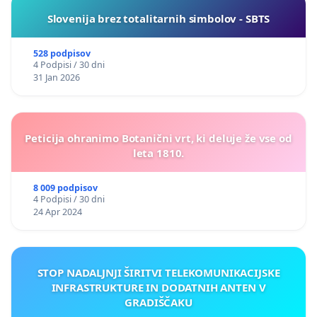
Slovenija brez totalitarnih simbolov - SBTS
528 podpisov
4 Podpisi / 30 dni
31 Jan 2026
Peticija ohranimo Botanični vrt, ki deluje že vse od
leta 1810.
8 009 podpisov
4 Podpisi / 30 dni
24 Apr 2024
STOP NADALJNJI ŠIRITVI TELEKOMUNIKACIJSKE
INFRASTRUKTURE IN DODATNIH ANTEN V
GRADIŠČAKU