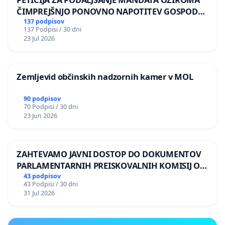
ČIMPREJŠNJO PONOVNO NAPOTITEV GOSPODA
BERNARDA ŠRAJNERJA NA VELEPOSLANIŠTVO
137 podpisov
137 Podpisi / 30 dni
REPUBLIKE SLOVENIJE V MOSKVI
23 Jul 2026
Zemljevid občinskih nadzornih kamer v MOL
90 podpisov
70 Podpisi / 30 dni
23 Jun 2026
ZAHTEVAMO JAVNI DOSTOP DO DOKUMENTOV
PARLAMENTARNIH PREISKOVALNIH KOMISIJ O
ILEGALNI TRGOVINI Z OROŽJEM
43 podpisov
43 Podpisi / 30 dni
31 Jul 2026