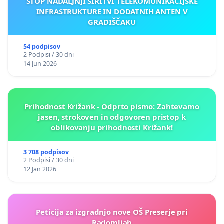
STOP NADALJNJI ŠIRITVI TELEKOMUNIKACIJSKE
INFRASTRUKTURE IN DODATNIH ANTEN V
GRADIŠČAKU
54 podpisov
2 Podpisi / 30 dni
14 Jun 2026
Prihodnost Križank - Odprto pismo: Zahtevamo
jasen, strokoven in odgovoren pristop k
oblikovanju prihodnosti Križank!
3 708 podpisov
2 Podpisi / 30 dni
12 Jan 2026
Peticija za izgradnjo nove OŠ Preserje pri
Radomljah