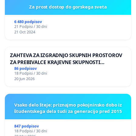
Za prost dostop do gorskega sveta
6 480 podpisov
21 Podpisi / 30 dni
21 Oct 2024
ZAHTEVA ZA IZGRADNJO SKUPNIH PROSTOROV
ZA PREBIVALCE KRAJEVNE SKUPNOSTI
PRESTRANEK
86 podpisov
18 Podpisi / 30 dni
20 Jun 2026
Vsako delo šteje: priznajmo pokojninsko dobo iz
študentskega dela tudi za generacijo pred 2015
847 podpisov
18 Podpisi / 30 dni