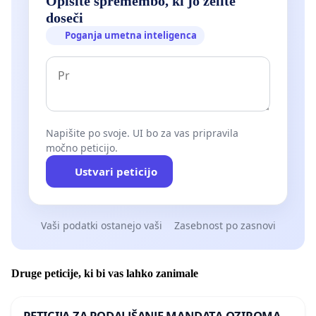
Opišite spremembo, ki jo želite
doseči
Poganja umetna inteligenca
Napišite po svoje. UI bo za vas pripravila
močno peticijo.
Ustvari peticijo
Vaši podatki ostanejo vaši
Zasebnost po zasnovi
Druge peticije, ki bi vas lahko zanimale
PETICIJA ZA PODALJŠANJE MANDATA OZIROMA