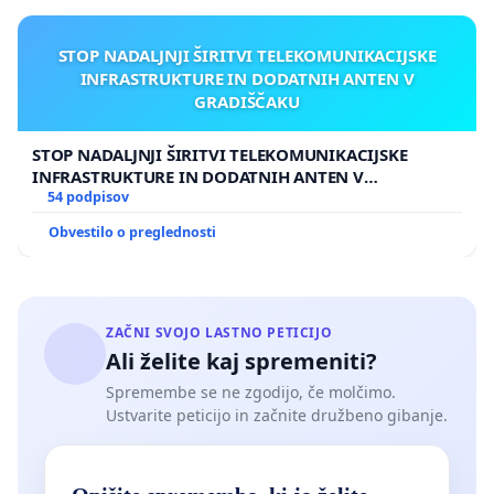
STOP NADALJNJI ŠIRITVI TELEKOMUNIKACIJSKE
INFRASTRUKTURE IN DODATNIH ANTEN V
GRADIŠČAKU
STOP NADALJNJI ŠIRITVI TELEKOMUNIKACIJSKE
INFRASTRUKTURE IN DODATNIH ANTEN V
GRADIŠČAKU
54 podpisov
Obvestilo o preglednosti
ZAČNI SVOJO LASTNO PETICIJO
Ali želite kaj spremeniti?
Spremembe se ne zgodijo, če molčimo.
Ustvarite peticijo in začnite družbeno gibanje.