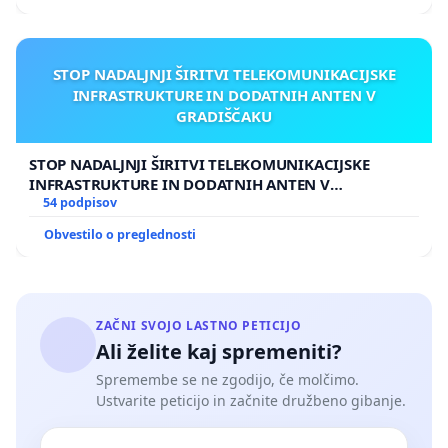
STOP NADALJNJI ŠIRITVI TELEKOMUNIKACIJSKE
INFRASTRUKTURE IN DODATNIH ANTEN V
GRADIŠČAKU
STOP NADALJNJI ŠIRITVI TELEKOMUNIKACIJSKE
INFRASTRUKTURE IN DODATNIH ANTEN V
GRADIŠČAKU
54 podpisov
Obvestilo o preglednosti
ZAČNI SVOJO LASTNO PETICIJO
Ali želite kaj spremeniti?
Spremembe se ne zgodijo, če molčimo.
Ustvarite peticijo in začnite družbeno gibanje.