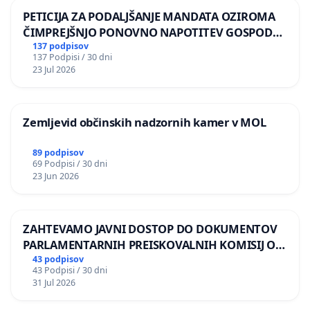
PETICIJA ZA PODALJŠANJE MANDATA OZIROMA
ČIMPREJŠNJO PONOVNO NAPOTITEV GOSPODA
BERNARDA ŠRAJNERJA NA VELEPOSLANIŠTVO
137 podpisov
137 Podpisi / 30 dni
REPUBLIKE SLOVENIJE V MOSKVI
23 Jul 2026
Zemljevid občinskih nadzornih kamer v MOL
89 podpisov
69 Podpisi / 30 dni
23 Jun 2026
ZAHTEVAMO JAVNI DOSTOP DO DOKUMENTOV
PARLAMENTARNIH PREISKOVALNIH KOMISIJ O
ILEGALNI TRGOVINI Z OROŽJEM
43 podpisov
43 Podpisi / 30 dni
31 Jul 2026