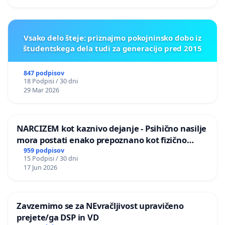
Vsako delo šteje: priznajmo pokojninsko dobo iz
študentskega dela tudi za generacijo pred 2015
847 podpisov
18 Podpisi / 30 dni
29 Mar 2026
NARCIZEM kot kaznivo dejanje - Psihično nasilje
mora postati enako prepoznano kot fizično
nasilje
959 podpisov
15 Podpisi / 30 dni
17 Jun 2026
Zavzemimo se za NEvračljivost upravičeno
prejete/ga DSP in VD