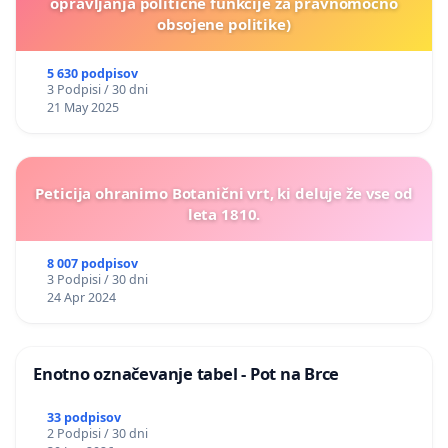
opravljanja politične funkcije za pravnomočno
obsojene politike)
5 630 podpisov
3 Podpisi / 30 dni
21 May 2025
Peticija ohranimo Botanični vrt, ki deluje že vse od
leta 1810.
8 007 podpisov
3 Podpisi / 30 dni
24 Apr 2024
Enotno označevanje tabel - Pot na Brce
33 podpisov
2 Podpisi / 30 dni