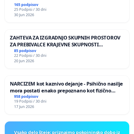
165 podpisov
25 Podpisi / 30 dni
30 Jun 2026
ZAHTEVA ZA IZGRADNJO SKUPNIH PROSTOROV
ZA PREBIVALCE KRAJEVNE SKUPNOSTI
PRESTRANEK
85 podpisov
22 Podpisi / 30 dni
20 Jun 2026
NARCIZEM kot kaznivo dejanje - Psihično nasilje
mora postati enako prepoznano kot fizično
nasilje
958 podpisov
19 Podpisi / 30 dni
17 Jun 2026
Vsako delo šteje: priznajmo pokojninsko dobo iz