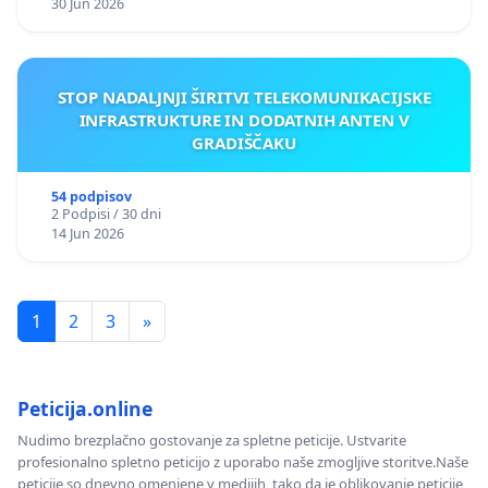
30 Jun 2026
STOP NADALJNJI ŠIRITVI TELEKOMUNIKACIJSKE
INFRASTRUKTURE IN DODATNIH ANTEN V
GRADIŠČAKU
54 podpisov
2 Podpisi / 30 dni
14 Jun 2026
1
2
3
»
Peticija.online
Nudimo brezplačno gostovanje za spletne peticije. Ustvarite
profesionalno spletno peticijo z uporabo naše zmogljive storitve.Naše
peticije so dnevno omenjene v medijih, tako da je oblikovanje peticije