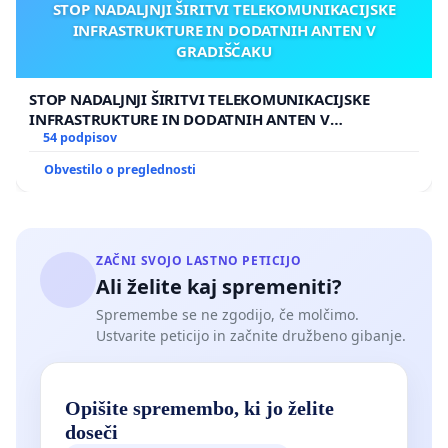
STOP NADALJNJI ŠIRITVI TELEKOMUNIKACIJSKE
INFRASTRUKTURE IN DODATNIH ANTEN V
GRADIŠČAKU
STOP NADALJNJI ŠIRITVI TELEKOMUNIKACIJSKE
INFRASTRUKTURE IN DODATNIH ANTEN V
GRADIŠČAKU
54 podpisov
Obvestilo o preglednosti
ZAČNI SVOJO LASTNO PETICIJO
Ali želite kaj spremeniti?
Spremembe se ne zgodijo, če molčimo.
Ustvarite peticijo in začnite družbeno gibanje.
Opišite spremembo, ki jo želite
doseči