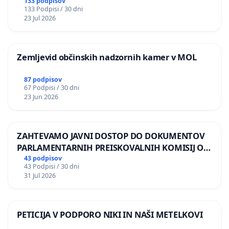
BERNARDA ŠRAJNERJA NA VELEPOSLANIŠTVO
133 podpisov
133 Podpisi / 30 dni
REPUBLIKE SLOVENIJE V MOSKVI
23 Jul 2026
Zemljevid občinskih nadzornih kamer v MOL
87 podpisov
67 Podpisi / 30 dni
23 Jun 2026
ZAHTEVAMO JAVNI DOSTOP DO DOKUMENTOV
PARLAMENTARNIH PREISKOVALNIH KOMISIJ O
ILEGALNI TRGOVINI Z OROŽJEM
43 podpisov
43 Podpisi / 30 dni
31 Jul 2026
PETICIJA V PODPORO NIKI IN NAŠI METELKOVI