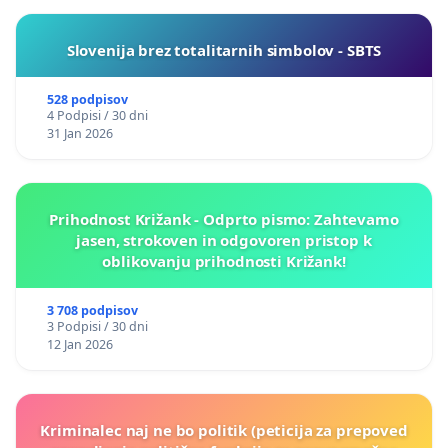
Slovenija brez totalitarnih simbolov - SBTS
528 podpisov
4 Podpisi / 30 dni
31 Jan 2026
Prihodnost Križank - Odprto pismo: Zahtevamo
jasen, strokoven in odgovoren pristop k
oblikovanju prihodnosti Križank!
3 708 podpisov
3 Podpisi / 30 dni
12 Jan 2026
Kriminalec naj ne bo politik (peticija za prepoved