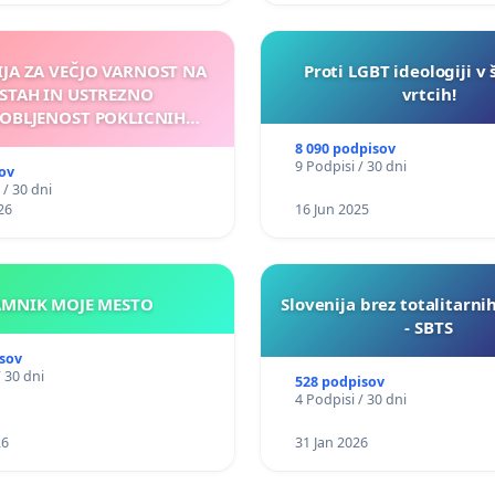
IJA ZA VEČJO VARNOST NA
Proti LGBT ideologiji v 
STAH IN USTREZNO
vrtcih!
OBLJENOST POKLICNIH
VOZNIKOV
8 090 podpisov
9 Podpisi / 30 dni
ov
 / 30 dni
26
16 Jun 2025
KAMNIK MOJE MESTO
Slovenija brez totalitarni
- SBTS
sov
/ 30 dni
528 podpisov
4 Podpisi / 30 dni
26
31 Jan 2026