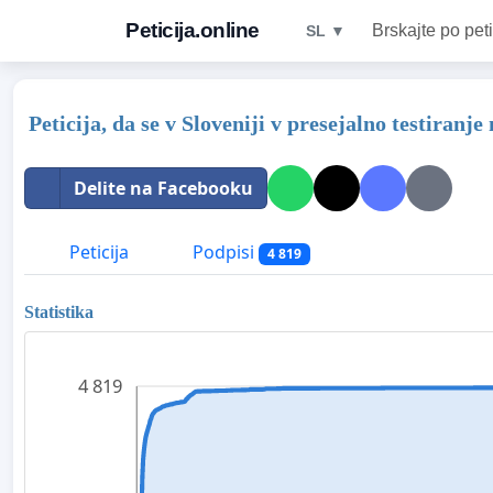
Peticija.online
Brskajte po peti
SL ▼
Peticija, da se v Sloveniji v presejalno testiran
Delite na Facebooku
Peticija
Podpisi
4 819
Statistika
4 819