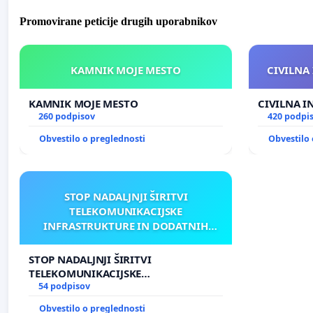
Promovirane peticije drugih uporabnikov
KAMNIK MOJE MESTO
CIVILNA 
KAMNIK MOJE MESTO
CIVILNA I
260 podpisov
420 podpi
Obvestilo o preglednosti
Obvestilo 
STOP NADALJNJI ŠIRITVI
TELEKOMUNIKACIJSKE
INFRASTRUKTURE IN DODATNIH
ANTEN V GRADIŠČAKU
STOP NADALJNJI ŠIRITVI
TELEKOMUNIKACIJSKE
INFRASTRUKTURE IN DODATNIH
54 podpisov
ANTEN V GRADIŠČAKU
Obvestilo o preglednosti