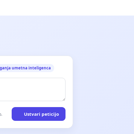
ganja umetna inteligenca
Ustvari peticijo
o.