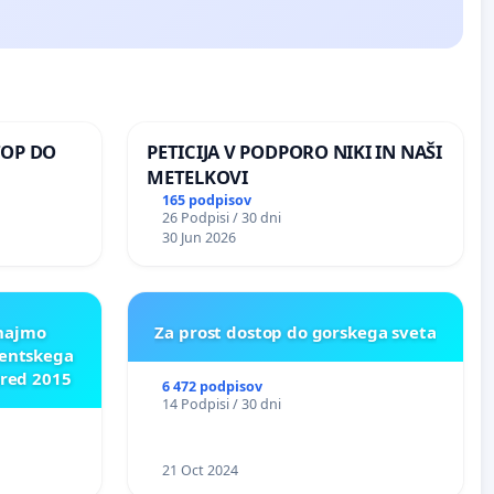
TOP DO
PETICIJA V PODPORO NIKI IN NAŠI
METELKOVI
165 podpisov
26 Podpisi / 30 dni
 O
30 Jun 2026
ROŽJEM
znajmo
Za prost dostop do gorskega sveta
dentskega
pred 2015
6 472 podpisov
14 Podpisi / 30 dni
21 Oct 2024