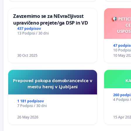
Zavzemimo se za NEvračljivost
📢 PETIC
upravičeno prejete/ga DSP in VD
CE
437 podpisov
USPOS
13 Podpisi / 30 dni
47 podpis
10 Podpisi
30 Oct 2025
10 May 20
Prepoved pokopa domobrancevlce v
mestu heroj v Ljubljani
260 podpi
4 Podpisi 
1 181 podpisov
7 Podpisi / 30 dni
26 May 2026
15 Apr 20