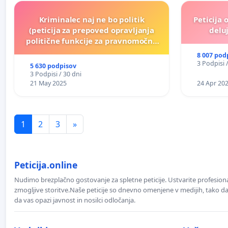
Kriminalec naj ne bo politik
Peticija 
(peticija za prepoved opravljanja
deluj
politične funkcije za pravnomočno
obsojene politike)
8 007 pod
3 Podpisi 
5 630 podpisov
3 Podpisi / 30 dni
21 May 2025
24 Apr 20
1
2
3
»
Peticija.online
Nudimo brezplačno gostovanje za spletne peticije. Ustvarite profesion
zmogljive storitve.Naše peticije so dnevno omenjene v medijih, tako da 
da vas opazi javnost in nosilci odločanja.