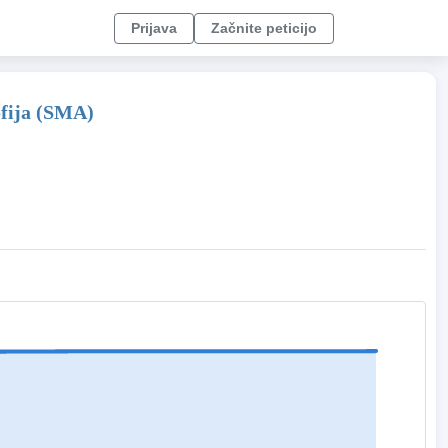
Prijava
Začnite peticijo
rofija (SMA)