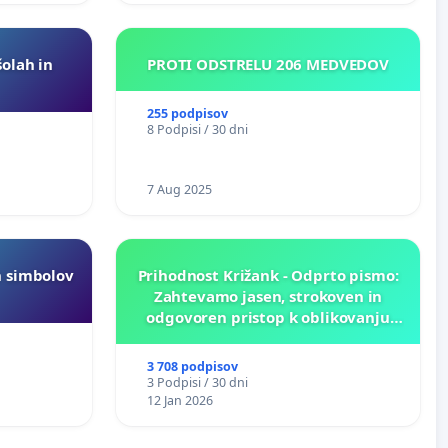
šolah in
PROTI ODSTRELU 206 MEDVEDOV
255 podpisov
8 Podpisi / 30 dni
7 Aug 2025
h simbolov
Prihodnost Križank - Odprto pismo:
Zahtevamo jasen, strokoven in
odgovoren pristop k oblikovanju
prihodnosti Križank!
3 708 podpisov
3 Podpisi / 30 dni
12 Jan 2026