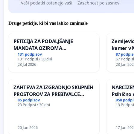
Vaši podatki ostanejo vaši
Zasebnost po zasnovi
Druge peticije, ki bi vas lahko zanimale
PETICIJA ZA PODALJŠANJE
Zemljevi
MANDATA OZIROMA
kamer v
ČIMPREJŠNJO PONOVNO
131 podpisov
87 podpis
131 Podpisi / 30 dni
67 Podpisi
NAPOTITEV GOSPODA BERNARDA
23 Jul 2026
23 Jun 202
ŠRAJNERJA NA VELEPOSLANIŠTVO
REPUBLIKE SLOVENIJE V MOSKVI
ZAHTEVA ZA IZGRADNJO SKUPNIH
NARCIZEM
PROSTOROV ZA PREBIVALCE
Psihično 
KRAJEVNE SKUPNOSTI
enako pr
85 podpisov
958 podpi
23 Podpisi / 30 dni
19 Podpisi
PRESTRANEK
nasilje
20 Jun 2026
17 Jun 202