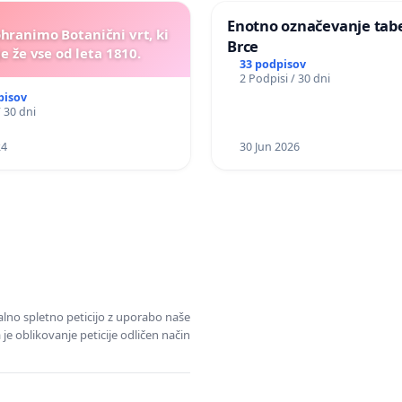
Enotno označevanje tabel
ohranimo Botanični vrt, ki
Brce
e že vse od leta 1810.
33 podpisov
2 Podpisi / 30 dni
pisov
/ 30 dni
24
30 Jun 2026
alno spletno peticijo z uporabo naše
je oblikovanje peticije odličen način