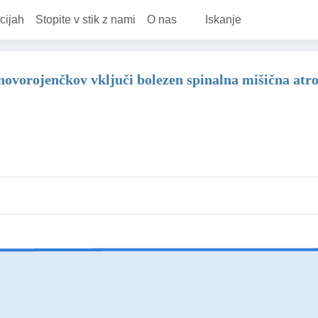
cijah
Stopite v stik z nami
O nas
Iskanje
je novorojenčkov vključi bolezen spinalna mišična at