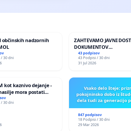
d občinskih nadzornih
ZAHTEVAMO JAVNI DOS
 MOL
DOKUMENTOV
PARLAMENTARNIH
ov
43 podpisov
 / 30 dni
43 Podpisi / 30 dni
PREISKOVALNIH KOMISIJ
6
31 Jul 2026
ILEGALNI TRGOVINI Z O
 kot kaznivo dejanje -
Vsako delo šteje: pri
nasilje mora postati
pokojninsko dobo iz štu
epoznano kot fizično
sov
dela tudi za generacijo 
 / 30 dni
847 podpisov
18 Podpisi / 30 dni
6
29 Mar 2026