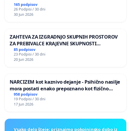
165 podpisov
26 Podpisi / 30 dni
30 Jun 2026
ZAHTEVA ZA IZGRADNJO SKUPNIH PROSTOROV
ZA PREBIVALCE KRAJEVNE SKUPNOSTI
PRESTRANEK
85 podpisov
23 Podpisi / 30 dni
20 Jun 2026
NARCIZEM kot kaznivo dejanje - Psihično nasilje
mora postati enako prepoznano kot fizično
nasilje
958 podpisov
19 Podpisi / 30 dni
17 Jun 2026
Vsako delo šteje: priznajmo pokojninsko dobo iz