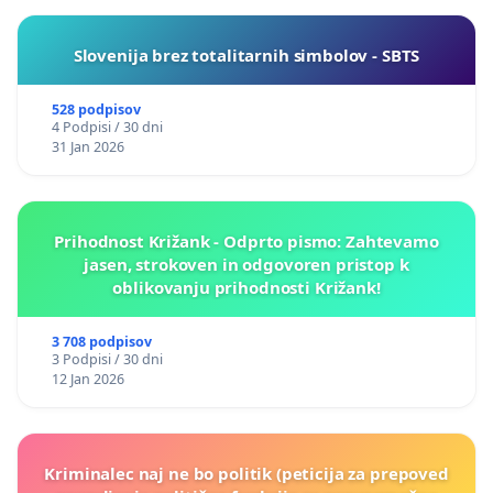
Slovenija brez totalitarnih simbolov - SBTS
528 podpisov
4 Podpisi / 30 dni
31 Jan 2026
Prihodnost Križank - Odprto pismo: Zahtevamo
jasen, strokoven in odgovoren pristop k
oblikovanju prihodnosti Križank!
3 708 podpisov
3 Podpisi / 30 dni
12 Jan 2026
Kriminalec naj ne bo politik (peticija za prepoved