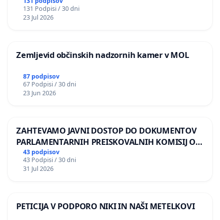
BERNARDA ŠRAJNERJA NA VELEPOSLANIŠTVO
131 podpisov
131 Podpisi / 30 dni
REPUBLIKE SLOVENIJE V MOSKVI
23 Jul 2026
Zemljevid občinskih nadzornih kamer v MOL
87 podpisov
67 Podpisi / 30 dni
23 Jun 2026
ZAHTEVAMO JAVNI DOSTOP DO DOKUMENTOV
PARLAMENTARNIH PREISKOVALNIH KOMISIJ O
ILEGALNI TRGOVINI Z OROŽJEM
43 podpisov
43 Podpisi / 30 dni
31 Jul 2026
PETICIJA V PODPORO NIKI IN NAŠI METELKOVI