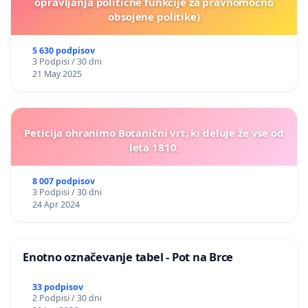
opravljanja politične funkcije za pravnomočno
obsojene politike)
5 630 podpisov
3 Podpisi / 30 dni
21 May 2025
Peticija ohranimo Botanični vrt, ki deluje že vse od
leta 1810.
8 007 podpisov
3 Podpisi / 30 dni
24 Apr 2024
Enotno označevanje tabel - Pot na Brce
33 podpisov
2 Podpisi / 30 dni