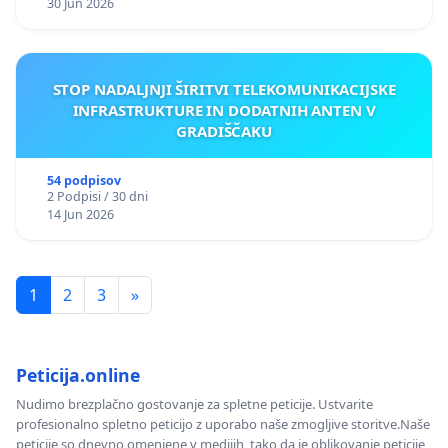
30 Jun 2026
STOP NADALJNJI ŠIRITVI TELEKOMUNIKACIJSKE
INFRASTRUKTURE IN DODATNIH ANTEN V
GRADIŠČAKU
54 podpisov
2 Podpisi / 30 dni
14 Jun 2026
1
2
3
»
Peticija.online
Nudimo brezplačno gostovanje za spletne peticije. Ustvarite
profesionalno spletno peticijo z uporabo naše zmogljive storitve.Naše
peticije so dnevno omenjene v medijih, tako da je oblikovanje peticije