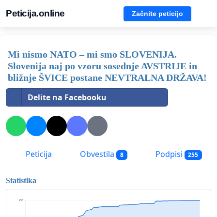
Peticija.online
Začnite peticijo
Mi nismo NATO – mi smo SLOVENIJA.
Slovenija naj po vzoru sosednje AVSTRIJE in
bližnje ŠVICE postane NEVTRALNA DRŽAVA!
Delite na Facebooku
Peticija
Obvestila
Podpisi
8
255
Statistika
255