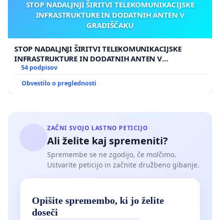
STOP NADALJNJI ŠIRITVI TELEKOMUNIKACIJSKE
INFRASTRUKTURE IN DODATNIH ANTEN V
GRADIŠČAKU
STOP NADALJNJI ŠIRITVI TELEKOMUNIKACIJSKE
INFRASTRUKTURE IN DODATNIH ANTEN V
GRADIŠČAKU
54 podpisov
Obvestilo o preglednosti
ZAČNI SVOJO LASTNO PETICIJO
Ali želite kaj spremeniti?
Spremembe se ne zgodijo, če molčimo.
Ustvarite peticijo in začnite družbeno gibanje.
Opišite spremembo, ki jo želite
doseči