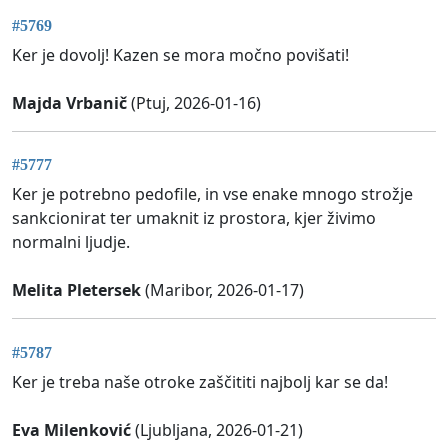
#5769
Ker je dovolj! Kazen se mora močno povišati!
Majda Vrbanič
(Ptuj, 2026-01-16)
#5777
Ker je potrebno pedofile, in vse enake mnogo strožje
sankcionirat ter umaknit iz prostora, kjer živimo
normalni ljudje.
Melita Pletersek
(Maribor, 2026-01-17)
#5787
Ker je treba naše otroke zaščititi najbolj kar se da!
Eva Milenković
(Ljubljana, 2026-01-21)