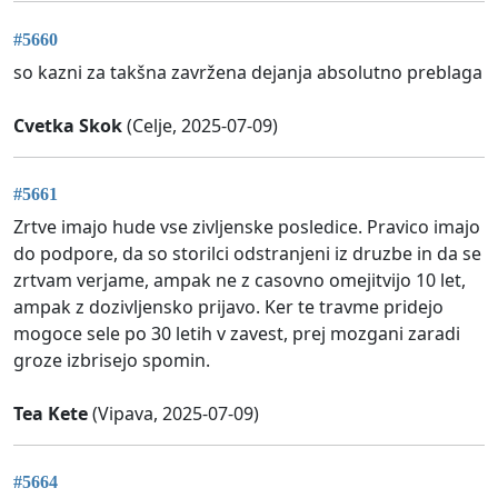
#5660
so kazni za takšna zavržena dejanja absolutno preblaga
Cvetka Skok
(Celje, 2025-07-09)
#5661
Zrtve imajo hude vse zivljenske posledice. Pravico imajo
do podpore, da so storilci odstranjeni iz druzbe in da se
zrtvam verjame, ampak ne z casovno omejitvijo 10 let,
ampak z dozivljensko prijavo. Ker te travme pridejo
mogoce sele po 30 letih v zavest, prej mozgani zaradi
groze izbrisejo spomin.
Tea Kete
(Vipava, 2025-07-09)
#5664