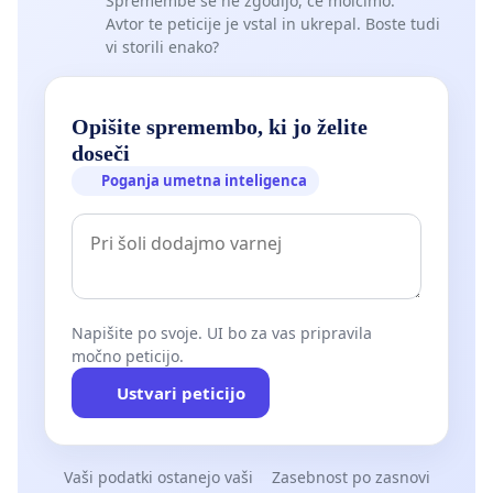
Spremembe se ne zgodijo, če molčimo.
Avtor te peticije je vstal in ukrepal. Boste tudi
vi storili enako?
Opišite spremembo, ki jo želite
doseči
Poganja umetna inteligenca
Napišite po svoje. UI bo za vas pripravila
močno peticijo.
Ustvari peticijo
Vaši podatki ostanejo vaši
Zasebnost po zasnovi