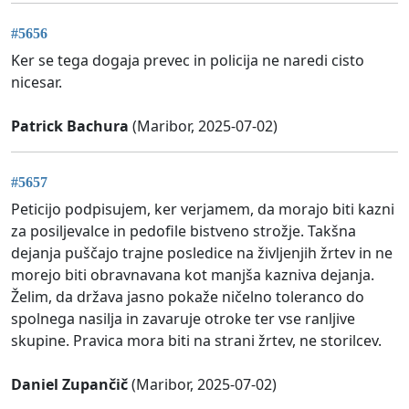
#5656
Ker se tega dogaja prevec in policija ne naredi cisto
nicesar.
Patrick Bachura
(Maribor, 2025-07-02)
#5657
Peticijo podpisujem, ker verjamem, da morajo biti kazni
za posiljevalce in pedofile bistveno strožje. Takšna
dejanja puščajo trajne posledice na življenjih žrtev in ne
morejo biti obravnavana kot manjša kazniva dejanja.
Želim, da država jasno pokaže ničelno toleranco do
spolnega nasilja in zavaruje otroke ter vse ranljive
skupine. Pravica mora biti na strani žrtev, ne storilcev.
Daniel Zupančič
(Maribor, 2025-07-02)