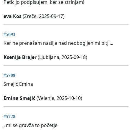
Peticijo podpisujem, ker se strinjam!
eva Kos
(Zreče, 2025-09-17)
#5693
Ker ne prenašam nasilja nad neobogljenimi bitji...
Ksenija Brajer
(Ljubljana, 2025-09-18)
#5709
Smajić Emina
Emina Smajić
(Velenje, 2025-10-10)
#5728
, mi se gravža to početje.