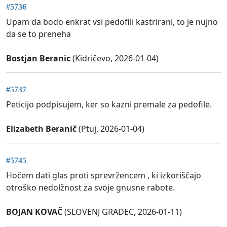
#5736
Upam da bodo enkrat vsi pedofili kastrirani, to je nujno
da se to preneha
Bostjan Beranic
(Kidričevo, 2026-01-04)
#5737
Peticijo podpisujem, ker so kazni premale za pedofile.
Elizabeth Beranič
(Ptuj, 2026-01-04)
#5745
Hočem dati glas proti sprevržencem , ki izkoriščajo
otroško nedolžnost za svoje gnusne rabote.
BOJAN KOVAČ
(SLOVENJ GRADEC, 2026-01-11)