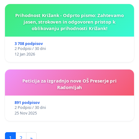
Prihodnost Križank - Odprto pismo: Zahtevamo
jasen, strokoven in odgovoren pristop k
oblikovanju prihodnosti Križank!
3 708 podpisov
2 Podpisi / 30 dni
12 Jan 2026
Peticija za izgradnjo nove OŠ Preserje pri
Radomljah
891 podpisov
2 Podpisi / 30 dni
25 Nov 2025
1
2
»