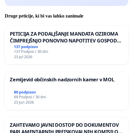
Druge peticije, ki bi vas lahko zanimale
PETICIJA ZA PODALJŠANJE MANDATA OZIROMA
ČIMPREJŠNJO PONOVNO NAPOTITEV GOSPODA
BERNARDA ŠRAJNERJA NA VELEPOSLANIŠTVO
137 podpisov
137 Podpisi / 30 dni
REPUBLIKE SLOVENIJE V MOSKVI
23 Jul 2026
Zemljevid občinskih nadzornih kamer v MOL
89 podpisov
69 Podpisi / 30 dni
23 Jun 2026
ZAHTEVAMO JAVNI DOSTOP DO DOKUMENTOV
PARLAMENTARNIH PREISKOVALNIH KOMISIJ O