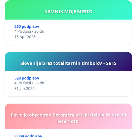
KAMNIK MOJE MESTO
260 podpisov
4 Podpisi / 30 dni
15 Apr 2026
Slovenija brez totalitarnih simbolov - SBTS
528 podpisov
4 Podpisi / 30 dni
31 Jan 2026
Peticija ohranimo Botanični vrt, ki deluje že vse od
leta 1810.
8 009 podpisov