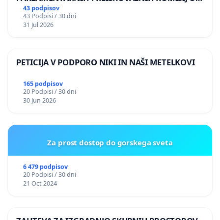
ILEGALNI TRGOVINI Z OROŽJEM
43 podpisov
43 Podpisi / 30 dni
31 Jul 2026
PETICIJA V PODPORO NIKI IN NAŠI METELKOVI
165 podpisov
20 Podpisi / 30 dni
30 Jun 2026
Za prost dostop do gorskega sveta
6 479 podpisov
20 Podpisi / 30 dni
21 Oct 2024