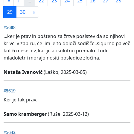
«
1
...
22
23
24
25
26
27
28
29
30
»
#5608
...ker je ptav in pošteno za žrtve posistev da so njihovi
krivci v zapiru, če jim je to določi sodišče..sigurno pa več
kot 6 mesecev, kar je absolutno premalo. Tudi
mladoletni morajo nositi posledice zločina.
Nataša Ivanović
(Laško, 2025-03-05)
#5619
Ker je tak prav.
Samo kramberger
(Ruše, 2025-03-12)
#5642