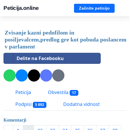
Peticija.online
Začnite peticijo
Zvisanje kazni pedofilom in
posiljevalcem,predlog gre kot pobuda poslancem
v parlament
Delite na Facebooku
Peticija
Obvestila
17
Podpisi
Dodatna vidnost
5 892
Komentarji