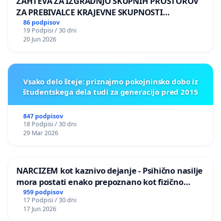
ZAHTEVA ZA IZGRADNJO SKUPNIH PROSTOROV
ZA PREBIVALCE KRAJEVNE SKUPNOSTI
PRESTRANEK
86 podpisov
19 Podpisi / 30 dni
20 Jun 2026
Vsako delo šteje: priznajmo pokojninsko dobo iz
študentskega dela tudi za generacijo pred 2015
847 podpisov
18 Podpisi / 30 dni
29 Mar 2026
NARCIZEM kot kaznivo dejanje - Psihično nasilje
mora postati enako prepoznano kot fizično
nasilje
959 podpisov
17 Podpisi / 30 dni
17 Jun 2026