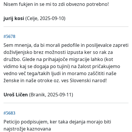
Nisem fukjen in se mi to zdi obvezno potrebno!
jurij kosi
(Celje, 2025-09-10)
#5678
Sem mnenja, da bi morali pedofile in posiljevalce zapreti
doživljenjsko brez možnosti izpusta ker so rak za
družbo. Glede na prihajajoče migracije lahko (kot
vidimo kaj se dogaja po tujini) na žalost pričakujemo
vedno več tega/takih ljudi in moramo zaščititi naše
ženske in naše otroke oz. ves Slovenski narod!
Uroš Ličen
(Branik, 2025-09-11)
#5683
Peticijo podpisujem, ker taka dejanja morajo biti
najstrožje kaznovana