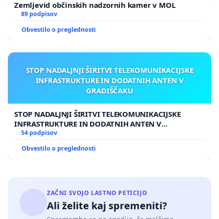
Zemljevid občinskih nadzornih kamer v MOL
89 podpisov
Obvestilo o preglednosti
STOP NADALJNJI ŠIRITVI TELEKOMUNIKACIJSKE
INFRASTRUKTURE IN DODATNIH ANTEN V
GRADIŠČAKU
STOP NADALJNJI ŠIRITVI TELEKOMUNIKACIJSKE
INFRASTRUKTURE IN DODATNIH ANTEN V
GRADIŠČAKU
54 podpisov
Obvestilo o preglednosti
ZAČNI SVOJO LASTNO PETICIJO
Ali želite kaj spremeniti?