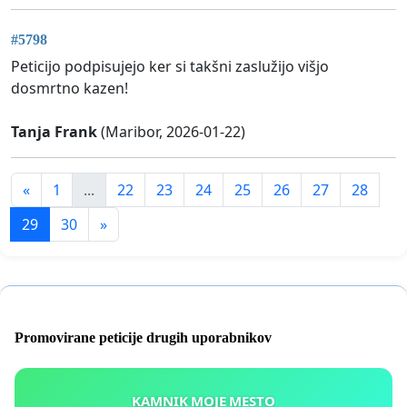
#5798
Peticijo podpisujejo ker si takšni zaslužijo višjo
dosmrtno kazen!
Tanja Frank
(Maribor, 2026-01-22)
«
1
...
22
23
24
25
26
27
28
29
30
»
Promovirane peticije drugih uporabnikov
KAMNIK MOJE MESTO