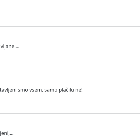
ljane....
tavljeni smo vsem, samo plačilu ne!
ni,...