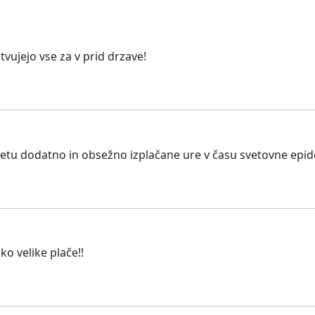
tvujejo vse za v prid drzave!
letu dodatno in obsežno izplačane ure v času svetovne epide
o velike plače!!