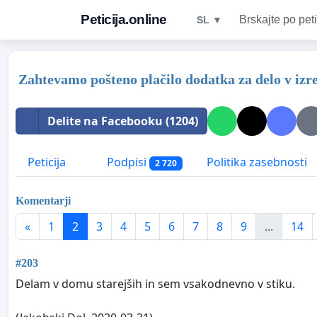
Peticija.online
Brskajte po peti
SL ▼
Zahtevamo pošteno plačilo dodatka za delo v izr
Delite na Facebooku (1204)
Peticija
Podpisi
Politika zasebnosti
2 720
Komentarji
«
1
2
3
4
5
6
7
8
9
...
14
#203
Delam v domu starejših in sem vsakodnevno v stiku.