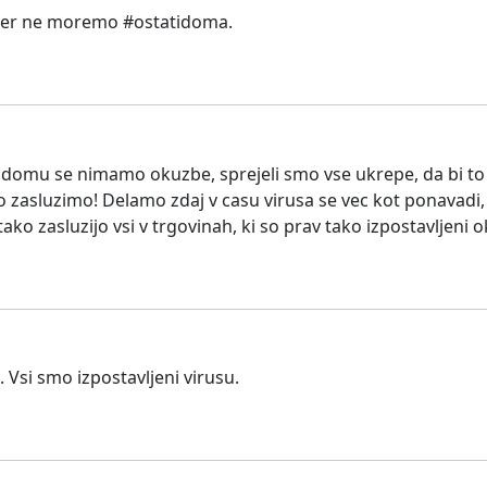
, ker ne moremo #ostatidoma.
omu se nimamo okuzbe, sprejeli smo vse ukrepe, da bi to pr
 zasluzimo! Delamo zdaj v casu virusa se vec kot ponavadi, k
ako zasluzijo vsi v trgovinah, ki so prav tako izpostavljeni o
 Vsi smo izpostavljeni virusu.