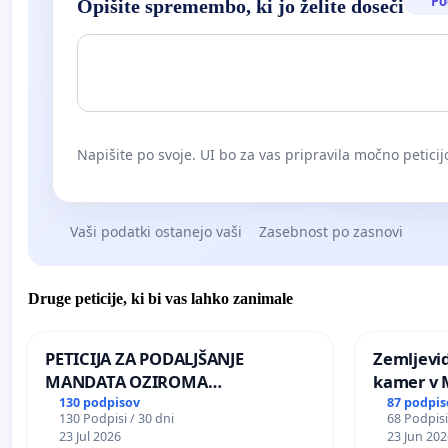
Po
Opišite spremembo, ki jo želite doseči
Napišite po svoje. UI bo za vas pripravila močno peticij
Vaši podatki ostanejo vaši
Zasebnost po zasnovi
Druge peticije, ki bi vas lahko zanimale
PETICIJA ZA PODALJŠANJE
Zemljevi
MANDATA OZIROMA
kamer v
ČIMPREJŠNJO PONOVNO
130 podpisov
87 podpis
130 Podpisi / 30 dni
68 Podpisi
NAPOTITEV GOSPODA BERNARDA
23 Jul 2026
23 Jun 202