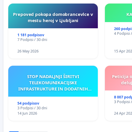
Prepoved pokopa domobrancevlce v
mestu heroj v Ljubljani
260 podpi
4 Podpisi 
1 181 podpisov
7 Podpisi / 30 dni
26 May 2026
15 Apr 20
STOP NADALJNJI ŠIRITVI
Peticija 
TELEKOMUNIKACIJSKE
deluj
INFRASTRUKTURE IN DODATNIH
ANTEN V GRADIŠČAKU
8 007 pod
3 Podpisi 
54 podpisov
3 Podpisi / 30 dni
14 Jun 2026
24 Apr 20