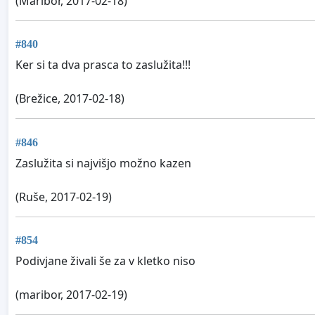
(Maribor, 2017-02-18)
#840
Ker si ta dva prasca to zaslužita!!!
(Brežice, 2017-02-18)
#846
Zaslužita si najvišjo možno kazen
(Ruše, 2017-02-19)
#854
Podivjane živali še za v kletko niso
(maribor, 2017-02-19)