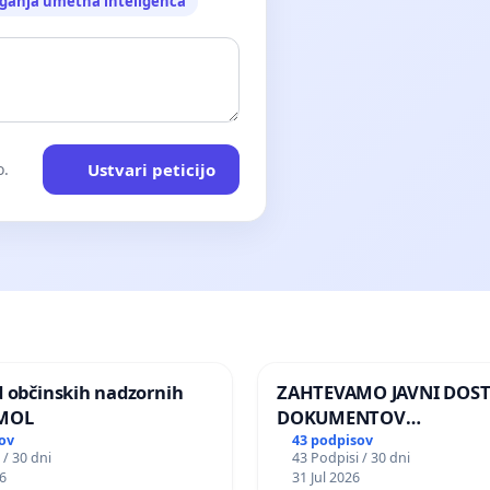
ganja umetna inteligenca
Ustvari peticijo
o.
d občinskih nadzornih
ZAHTEVAMO JAVNI DOS
 MOL
DOKUMENTOV
PARLAMENTARNIH
ov
43 podpisov
 / 30 dni
43 Podpisi / 30 dni
PREISKOVALNIH KOMISIJ
6
31 Jul 2026