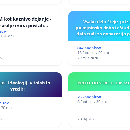
ILEGALNI TRGOVINI Z O
 kot kaznivo dejanje -
Vsako delo šteje: pri
nasilje mora postati
pokojninsko dobo iz štu
epoznano kot fizično
sov
dela tudi za generacijo 
 / 30 dni
847 podpisov
18 Podpisi / 30 dni
6
29 Mar 2026
GBT ideologiji v šolah in
PROTI ODSTRELU 206 M
vrtcih!
255 podpisov
8 Podpisi / 30 dni
pisov
/ 30 dni
5
7 Aug 2025