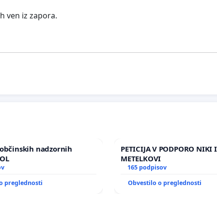
h ven iz zapora.
občinskih nadzornih
PETICIJA V PODPORO NIKI 
MOL
METELKOVI
ov
165 podpisov
o preglednosti
Obvestilo o preglednosti