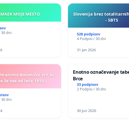
KAMNIK MOJE MESTO
Slovenija brez totalitarni
- SBTS
sov
/ 30 dni
528 podpisov
4 Podpisi / 30 dni
26
31 Jan 2026
Enotno označevanje tabel
ohranimo Botanični vrt, ki
Brce
e že vse od leta 1810.
33 podpisov
2 Podpisi / 30 dni
pisov
/ 30 dni
24
30 Jun 2026