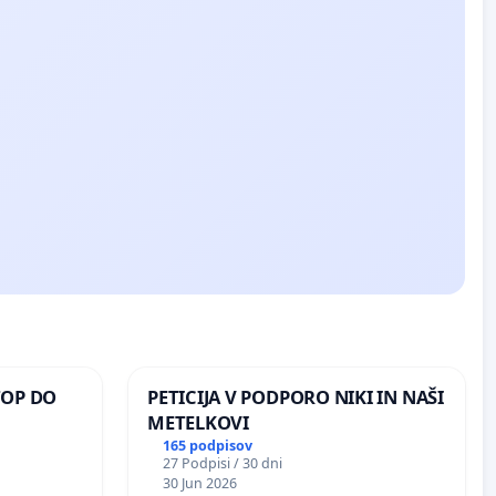
TOP DO
PETICIJA V PODPORO NIKI IN NAŠI
METELKOVI
165 podpisov
27 Podpisi / 30 dni
 O
30 Jun 2026