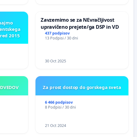
ROŽJEM
Zavzemimo se za NEvračljivost
znajmo
upravičeno prejete/ga DSP in VD
dentskega
437 podpisov
pred 2015
13 Podpisi / 30 dni
30 Oct 2025
EDVEDOV
Za prost dostop do gorskega sveta
6 466 podpisov
8 Podpisi / 30 dni
21 Oct 2024