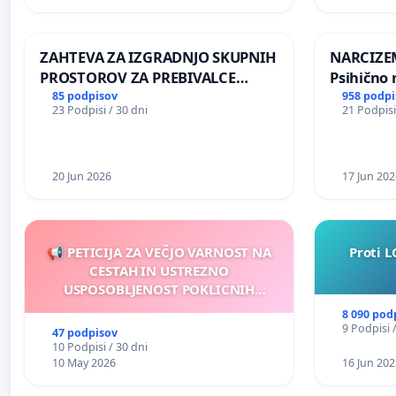
ŠRAJNERJA NA VELEPOSLANIŠTVO
REPUBLIKE SLOVENIJE V MOSKVI
ZAHTEVA ZA IZGRADNJO SKUPNIH
NARCIZEM
PROSTOROV ZA PREBIVALCE
Psihično 
KRAJEVNE SKUPNOSTI
enako pr
85 podpisov
958 podpi
23 Podpisi / 30 dni
21 Podpisi
PRESTRANEK
nasilje
20 Jun 2026
17 Jun 202
📢 PETICIJA ZA VEČJO VARNOST NA
Proti L
CESTAH IN USTREZNO
USPOSOBLJENOST POKLICNIH
VOZNIKOV
8 090 pod
9 Podpisi 
47 podpisov
10 Podpisi / 30 dni
10 May 2026
16 Jun 202