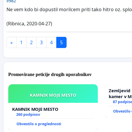
#982
Ne vem kdo bi dopustil morilcem priti tako hitro oz. splo
(Ribnica, 2020-04-27)
«
1
2
3
4
5
Promovirane peticije drugih uporabnikov
Zemljevid 
KAMNIK MOJE MESTO
kamer v 
87 podpis
KAMNIK MOJE MESTO
Obvestilo 
260 podpisov
Obvestilo o preglednosti