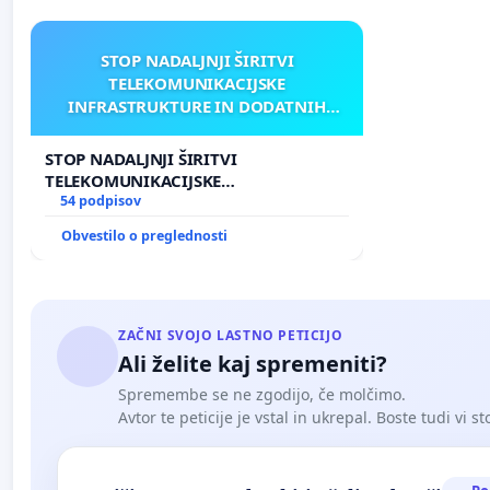
STOP NADALJNJI ŠIRITVI
TELEKOMUNIKACIJSKE
INFRASTRUKTURE IN DODATNIH
ANTEN V GRADIŠČAKU
STOP NADALJNJI ŠIRITVI
TELEKOMUNIKACIJSKE
INFRASTRUKTURE IN DODATNIH
54 podpisov
ANTEN V GRADIŠČAKU
Obvestilo o preglednosti
ZAČNI SVOJO LASTNO PETICIJO
Ali želite kaj spremeniti?
Spremembe se ne zgodijo, če molčimo.
Avtor te peticije je vstal in ukrepal. Boste tudi vi st