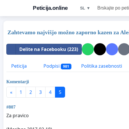
Peticija.online
Brskajte po peti
SL ▼
Zahtevamo najvišjo možno zaporno kazen za Ale
Delite na Facebooku (223)
Peticija
Podpisi
Politika zasebnosti
981
Komentarji
«
1
2
3
4
5
#807
Za pravico