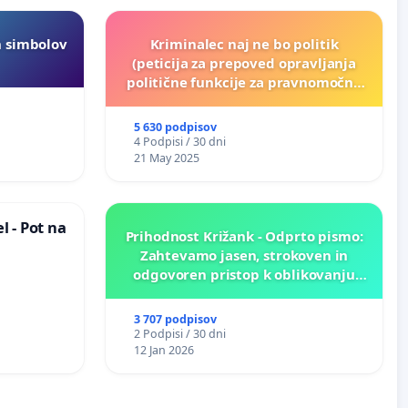
h simbolov
Kriminalec naj ne bo politik
(peticija za prepoved opravljanja
politične funkcije za pravnomočno
obsojene politike)
5 630 podpisov
4 Podpisi / 30 dni
21 May 2025
 - Pot na
Prihodnost Križank - Odprto pismo:
Zahtevamo jasen, strokoven in
odgovoren pristop k oblikovanju
prihodnosti Križank!
3 707 podpisov
2 Podpisi / 30 dni
12 Jan 2026