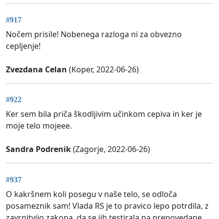
#917
Nočem prisile! Nobenega razloga ni za obvezno
cepljenje!
Zvezdana Celan
(Koper, 2022-06-26)
#922
Ker sem bila priča škodljivim učinkom cepiva in ker je
moje telo mojeee.
Sandra Podrenik
(Zagorje, 2022-06-26)
#937
O kakršnem koli posegu v naše telo, se odloča
posameznik sam! Vlada RS je to pravico lepo potrdila, z
zavrnitvijo zakona, da se jih testirala na prepovedane