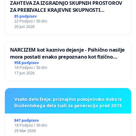
ZAHTEVA ZA IZGRADNJO SKUPNIH PROSTOROV
ZA PREBIVALCE KRAJEVNE SKUPNOSTI
PRESTRANEK
85 podpisov
22 Podpisi / 30 dni
20 Jun 2026
NARCIZEM kot kaznivo dejanje - Psihično nasilje
mora postati enako prepoznano kot fizično
nasilje
958 podpisov
18 Podpisi / 30 dni
17 Jun 2026
Vsako delo šteje: priznajmo pokojninsko dobo iz
študentskega dela tudi za generacijo pred 2015
847 podpisov
18 Podpisi / 30 dni
29 Mar 2026