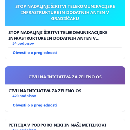
STOP NADALJNJI ŠIRITVI TELEKOMUNIKACIJSKE
INFRASTRUKTURE IN DODATNIH ANTEN V
GRADIŠČAKU
STOP NADALJNJI ŠIRITVI TELEKOMUNIKACIJSKE
INFRASTRUKTURE IN DODATNIH ANTEN V
GRADIŠČAKU
54 podpisov
Obvestilo o preglednosti
CIVILNA INICIATIVA ZA ZELENO OS
CIVILNA INICIATIVA ZA ZELENO OS
420 podpisov
Obvestilo o preglednosti
PETICIJA V PODPORO NIKI IN NAŠI METELKOVI