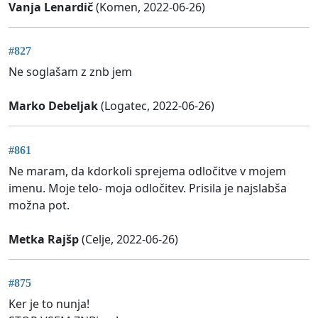
Vanja Lenardič
(Komen, 2022-06-26)
#827
Ne soglašam z znb jem
Marko Debeljak
(Logatec, 2022-06-26)
#861
Ne maram, da kdorkoli sprejema odločitve v mojem
imenu. Moje telo- moja odločitev. Prisila je najslabša
možna pot.
Metka Rajšp
(Celje, 2022-06-26)
#875
Ker je to nunja!