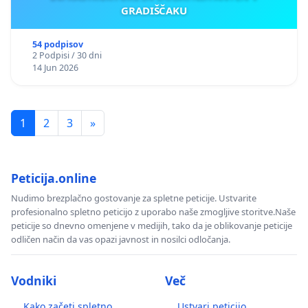
GRADIŠČAKU
54 podpisov
2 Podpisi / 30 dni
14 Jun 2026
1
2
3
»
Peticija.online
Nudimo brezplačno gostovanje za spletne peticije. Ustvarite
profesionalno spletno peticijo z uporabo naše zmogljive storitve.Naše
peticije so dnevno omenjene v medijih, tako da je oblikovanje peticije
odličen način da vas opazi javnost in nosilci odločanja.
Vodniki
Več
Kako začeti spletno
Ustvari peticijo