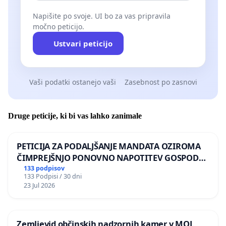
Napišite po svoje. UI bo za vas pripravila
močno peticijo.
Ustvari peticijo
Vaši podatki ostanejo vaši
Zasebnost po zasnovi
Druge peticije, ki bi vas lahko zanimale
PETICIJA ZA PODALJŠANJE MANDATA OZIROMA
ČIMPREJŠNJO PONOVNO NAPOTITEV GOSPODA
BERNARDA ŠRAJNERJA NA VELEPOSLANIŠTVO
133 podpisov
133 Podpisi / 30 dni
REPUBLIKE SLOVENIJE V MOSKVI
23 Jul 2026
Zemljevid občinskih nadzornih kamer v MOL