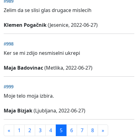
#989
Zelim da se slisi glas drugace mislecih
Klemen Pogačnik
(Jesenice, 2022-06-27)
#998
Ker se mi zdijo nesmiselni ukrepi
Maja Badovinac
(Metlika, 2022-06-27)
#999
Moje telo moja izbira.
Maja Bizjak
(Ljubljana, 2022-06-27)
«
1
2
3
4
5
6
7
8
»