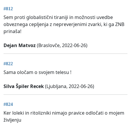
#812
Sem proti globalistični tiraniji in možnosti uvedbe
obveznega cepljenja z nepreverjenimi zvarki, ki ga ZNB
prinaša!
Dejan Matvoz
(Braslovče, 2022-06-26)
#822
Sama oločam o svojem telesu !
Silva Špiler Recek
(Ljubljana, 2022-06-26)
#824
Ker loleki in ritolizniki nimajo pravice odločati o mojem
življenju