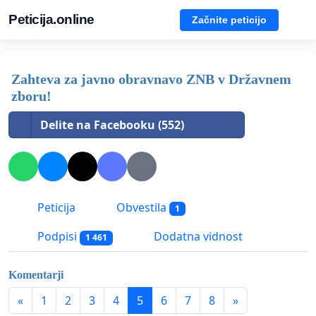
Peticija.online
Začnite peticijo
Zahteva za javno obravnavo ZNB v Državnem
zboru!
Delite na Facebooku (552)
Peticija
Obvestila
1
Podpisi
Dodatna vidnost
1 461
Komentarji
«
1
2
3
4
5
6
7
8
»