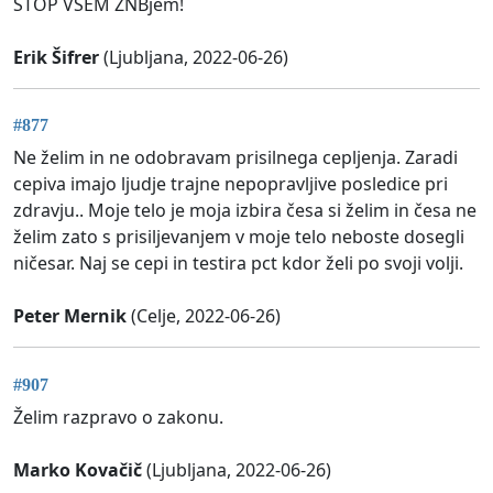
STOP VSEM ZNBjem!
Erik Šifrer
(Ljubljana, 2022-06-26)
#877
Ne želim in ne odobravam prisilnega cepljenja. Zaradi
cepiva imajo ljudje trajne nepopravljive posledice pri
zdravju.. Moje telo je moja izbira česa si želim in česa ne
želim zato s prisiljevanjem v moje telo neboste dosegli
ničesar. Naj se cepi in testira pct kdor želi po svoji volji.
Peter Mernik
(Celje, 2022-06-26)
#907
Želim razpravo o zakonu.
Marko Kovačič
(Ljubljana, 2022-06-26)