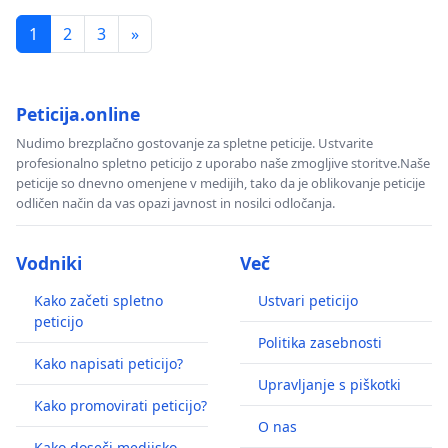
1
2
3
»
Peticija.online
Nudimo brezplačno gostovanje za spletne peticije. Ustvarite
profesionalno spletno peticijo z uporabo naše zmogljive storitve.Naše
peticije so dnevno omenjene v medijih, tako da je oblikovanje peticije
odličen način da vas opazi javnost in nosilci odločanja.
Vodniki
Več
Kako začeti spletno
Ustvari peticijo
peticijo
Politika zasebnosti
Kako napisati peticijo?
Upravljanje s piškotki
Kako promovirati peticijo?
O nas
Kako doseči medijsko