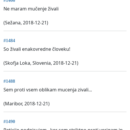
#1466
Ne maram mučenje živali
(Sežana, 2018-12-21)
#1484
So živali enakovredne človeku!
(Skofja Loka, Slovenia, 2018-12-21)
#1488
Sem proti vsem oblikam mucenja zivali...
(Maribor, 2018-12-21)
#1490
Peticijo podpisujem , ker sem striktno proti verigam in