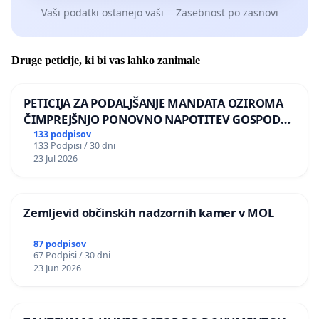
Vaši podatki ostanejo vaši
Zasebnost po zasnovi
Druge peticije, ki bi vas lahko zanimale
PETICIJA ZA PODALJŠANJE MANDATA OZIROMA
ČIMPREJŠNJO PONOVNO NAPOTITEV GOSPODA
BERNARDA ŠRAJNERJA NA VELEPOSLANIŠTVO
133 podpisov
133 Podpisi / 30 dni
REPUBLIKE SLOVENIJE V MOSKVI
23 Jul 2026
Zemljevid občinskih nadzornih kamer v MOL
87 podpisov
67 Podpisi / 30 dni
23 Jun 2026