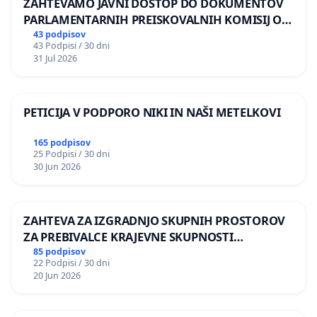
ZAHTEVAMO JAVNI DOSTOP DO DOKUMENTOV
PARLAMENTARNIH PREISKOVALNIH KOMISIJ O
ILEGALNI TRGOVINI Z OROŽJEM
43 podpisov
43 Podpisi / 30 dni
31 Jul 2026
PETICIJA V PODPORO NIKI IN NAŠI METELKOVI
165 podpisov
25 Podpisi / 30 dni
30 Jun 2026
ZAHTEVA ZA IZGRADNJO SKUPNIH PROSTOROV
ZA PREBIVALCE KRAJEVNE SKUPNOSTI
PRESTRANEK
85 podpisov
22 Podpisi / 30 dni
20 Jun 2026