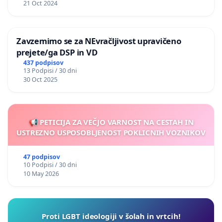
21 Oct 2024
Zavzemimo se za NEvračljivost upravičeno
prejete/ga DSP in VD
437 podpisov
13 Podpisi / 30 dni
30 Oct 2025
📢 PETICIJA ZA VEČJO VARNOST NA CESTAH IN
USTREZNO USPOSOBLJENOST POKLICNIH VOZNIKOV
47 podpisov
10 Podpisi / 30 dni
10 May 2026
Proti LGBT ideologiji v šolah in vrtcih!