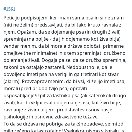
#1561
Peticijo podpisujem, ker imam sama psa in si ne znam
(niti ne želim) predstavljati, da bi tako kruto ravnala z
njem. Opažam, da se dojemanje psa (in drugih živali)
spreminja (na boljše - da jih dojemamo kot živa bitja),
vendar menim, da bi morala država določati primerne
omejitve (ne minimalne) in s tem spreminjati družbeno
dojemanje živali. Dogaja pa se, da se družba spreminja,
zakoni pa ostajajo zastareli. Nedopustno je, da je
dovoljeno imeti psa na verigi in ga tretirati kot stvar
(alarm). Pravzaprav menim, da bi vsi, ki želijo imeti psa,
morali (pred pridobitvijo psa) opraviti
usposabljanje/izpit za lastnika psa (ali katerokoli drugo
žival), kar bi vključevalo dojemanje psa, kot živo bitje,
ravnanje z živim bitjem, predstavitev osnov pasje
psihologije in osnovne zdravstvene težave.
To da se država ne pobriga za takšne zadeve, se mi zdi
milo rečeno katastrofalno! Vsekakor nismo v koraku s