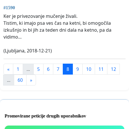
#1590
Ker je privezovanje mučenje živali.
Tistim, ki imajo psa ves čas na ketni, bi omogočila
izkušnjo in bi jih za teden dni dala na ketno, pa da
vidimo...
(Ljubljana, 2018-12-21)
«
1
...
5
6
7
8
9
10
11
12
...
60
»
Promovirane peticije drugih uporabnikov