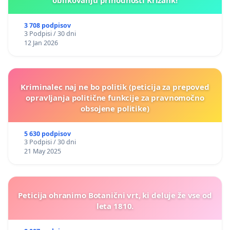
3 708 podpisov
3 Podpisi / 30 dni
12 Jan 2026
Kriminalec naj ne bo politik (peticija za prepoved
opravljanja politične funkcije za pravnomočno
obsojene politike)
5 630 podpisov
3 Podpisi / 30 dni
21 May 2025
Peticija ohranimo Botanični vrt, ki deluje že vse od
leta 1810.