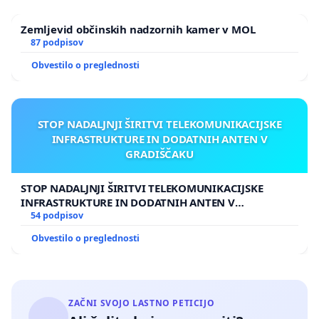
Zemljevid občinskih nadzornih kamer v MOL
87 podpisov
Obvestilo o preglednosti
STOP NADALJNJI ŠIRITVI TELEKOMUNIKACIJSKE
INFRASTRUKTURE IN DODATNIH ANTEN V
GRADIŠČAKU
STOP NADALJNJI ŠIRITVI TELEKOMUNIKACIJSKE
INFRASTRUKTURE IN DODATNIH ANTEN V
GRADIŠČAKU
54 podpisov
Obvestilo o preglednosti
ZAČNI SVOJO LASTNO PETICIJO