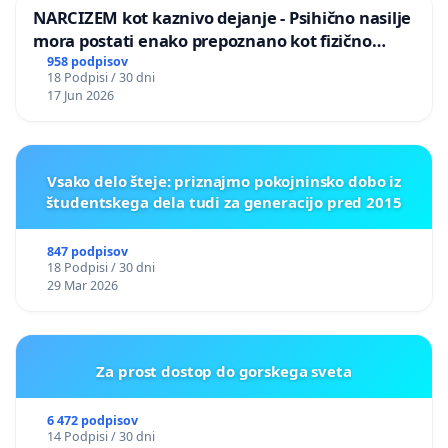
NARCIZEM kot kaznivo dejanje - Psihično nasilje
mora postati enako prepoznano kot fizično
nasilje
958 podpisov
18 Podpisi / 30 dni
17 Jun 2026
Vsako delo šteje: priznajmo pokojninsko dobo iz
študentskega dela tudi za generacijo pred 2015
847 podpisov
18 Podpisi / 30 dni
29 Mar 2026
Za prost dostop do gorskega sveta
6 472 podpisov
14 Podpisi / 30 dni