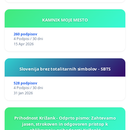
KAMNIK MOJE MESTO
260 podpisov
4 Podpisi / 30 dni
15 Apr 2026
Slovenija brez totalitarnih simbolov - SBTS
528 podpisov
4 Podpisi / 30 dni
31 Jan 2026
Prihodnost Križank - Odprto pismo: Zahtevamo
jasen, strokoven in odgovoren pristop k
oblikovanju prihodnosti Križank!