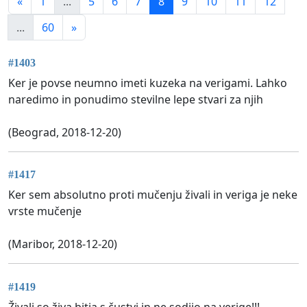
«
1
...
5
6
7
8
9
10
11
12
...
60
»
#1403
Ker je povse neumno imeti kuzeka na verigami. Lahko
naredimo in ponudimo stevilne lepe stvari za njih
(Beograd, 2018-12-20)
#1417
Ker sem absolutno proti mučenju živali in veriga je neke
vrste mučenje
(Maribor, 2018-12-20)
#1419
Živali so živa bitja s čustvi in ne sodijo na verige!!!