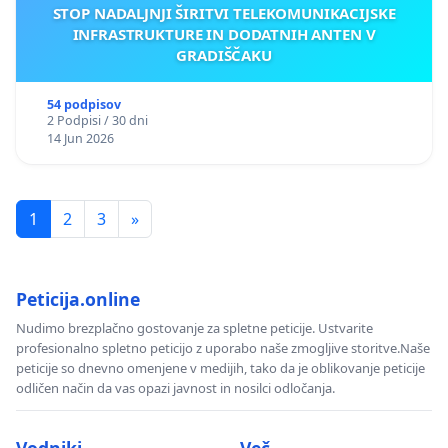
STOP NADALJNJI ŠIRITVI TELEKOMUNIKACIJSKE
INFRASTRUKTURE IN DODATNIH ANTEN V
GRADIŠČAKU
54 podpisov
2 Podpisi / 30 dni
14 Jun 2026
1
2
3
»
Peticija.online
Nudimo brezplačno gostovanje za spletne peticije. Ustvarite
profesionalno spletno peticijo z uporabo naše zmogljive storitve.Naše
peticije so dnevno omenjene v medijih, tako da je oblikovanje peticije
odličen način da vas opazi javnost in nosilci odločanja.