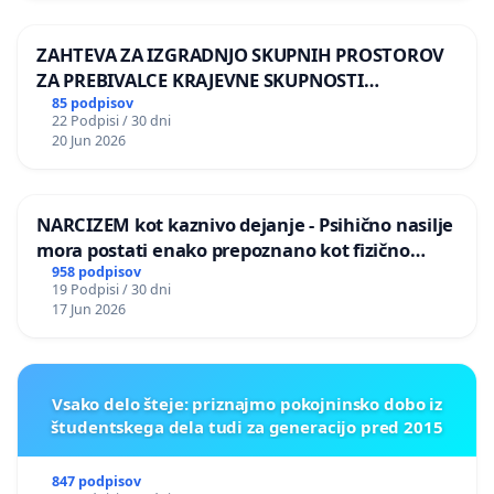
ZAHTEVA ZA IZGRADNJO SKUPNIH PROSTOROV
ZA PREBIVALCE KRAJEVNE SKUPNOSTI
PRESTRANEK
85 podpisov
22 Podpisi / 30 dni
20 Jun 2026
NARCIZEM kot kaznivo dejanje - Psihično nasilje
mora postati enako prepoznano kot fizično
nasilje
958 podpisov
19 Podpisi / 30 dni
17 Jun 2026
Vsako delo šteje: priznajmo pokojninsko dobo iz
študentskega dela tudi za generacijo pred 2015
847 podpisov