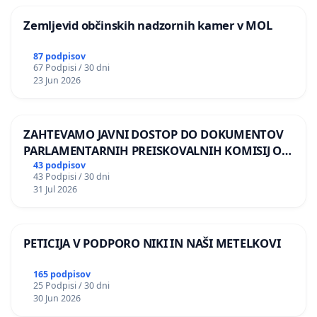
Zemljevid občinskih nadzornih kamer v MOL
87 podpisov
67 Podpisi / 30 dni
23 Jun 2026
ZAHTEVAMO JAVNI DOSTOP DO DOKUMENTOV
PARLAMENTARNIH PREISKOVALNIH KOMISIJ O
ILEGALNI TRGOVINI Z OROŽJEM
43 podpisov
43 Podpisi / 30 dni
31 Jul 2026
PETICIJA V PODPORO NIKI IN NAŠI METELKOVI
165 podpisov
25 Podpisi / 30 dni
30 Jun 2026