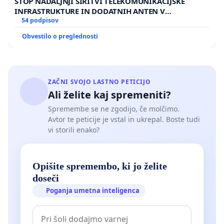
STOP NADALJNJI ŠIRITVI TELEKOMUNIKACIJSKE
INFRASTRUKTURE IN DODATNIH ANTEN V
GRADIŠČAKU
54 podpisov
Obvestilo o preglednosti
ZAČNI SVOJO LASTNO PETICIJO
Ali želite kaj spremeniti?
Spremembe se ne zgodijo, če molčimo.
Avtor te peticije je vstal in ukrepal. Boste tudi
vi storili enako?
Opišite spremembo, ki jo želite
doseči
Poganja umetna inteligenca