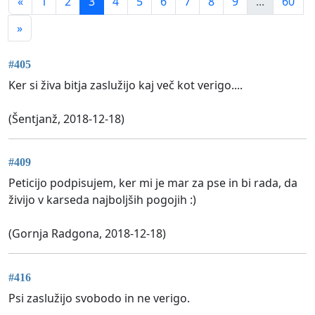
«
1
2
3
4
5
6
7
8
9
...
60
»
#405
Ker si živa bitja zaslužijo kaj več kot verigo....
(Šentjanž, 2018-12-18)
#409
Peticijo podpisujem, ker mi je mar za pse in bi rada, da
živijo v karseda najboljših pogojih :)
(Gornja Radgona, 2018-12-18)
#416
Psi zaslužijo svobodo in ne verigo.