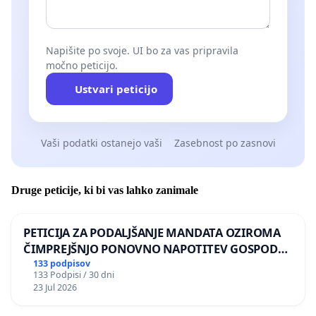
Napišite po svoje. UI bo za vas pripravila
močno peticijo.
Ustvari peticijo
Vaši podatki ostanejo vaši
Zasebnost po zasnovi
Druge peticije, ki bi vas lahko zanimale
PETICIJA ZA PODALJŠANJE MANDATA OZIROMA
ČIMPREJŠNJO PONOVNO NAPOTITEV GOSPODA
BERNARDA ŠRAJNERJA NA VELEPOSLANIŠTVO
133 podpisov
133 Podpisi / 30 dni
REPUBLIKE SLOVENIJE V MOSKVI
23 Jul 2026