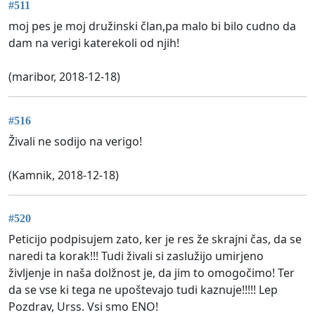
#511
moj pes je moj družinski član,pa malo bi bilo cudno da
dam na verigi katerekoli od njih!
(maribor, 2018-12-18)
#516
Živali ne sodijo na verigo!
(Kamnik, 2018-12-18)
#520
Peticijo podpisujem zato, ker je res že skrajni čas, da se
naredi ta korak!!! Tudi živali si zaslužijo umirjeno
življenje in naša dolžnost je, da jim to omogočimo! Ter
da se vse ki tega ne upoštevajo tudi kaznuje!!!!! Lep
Pozdrav, Urss. Vsi smo ENO!