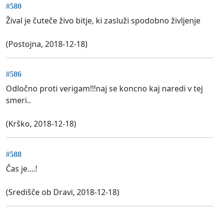
#580
Žival je čuteče živo bitje, ki zasluži spodobno življenje
(Postojna, 2018-12-18)
#586
Odločno proti verigam!!!naj se koncno kaj naredi v tej
smeri..
(Krško, 2018-12-18)
#588
Čas je....!
(Središče ob Dravi, 2018-12-18)