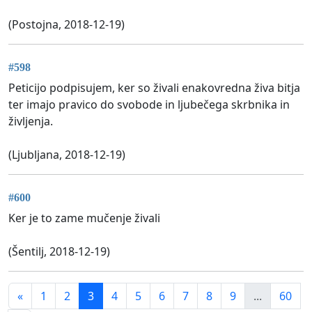
(Postojna, 2018-12-19)
#598
Peticijo podpisujem, ker so živali enakovredna živa bitja
ter imajo pravico do svobode in ljubečega skrbnika in
življenja.
(Ljubljana, 2018-12-19)
#600
Ker je to zame mučenje živali
(Šentilj, 2018-12-19)
«
1
2
3
4
5
6
7
8
9
...
60