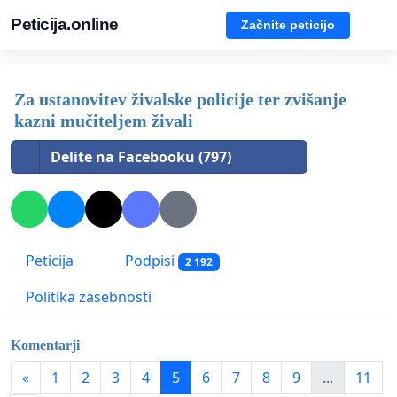
Peticija.online
Začnite peticijo
Za ustanovitev živalske policije ter zvišanje
kazni mučiteljem živali
Delite na Facebooku (797)
Peticija
Podpisi
2 192
Politika zasebnosti
Komentarji
«
1
2
3
4
5
6
7
8
9
...
11