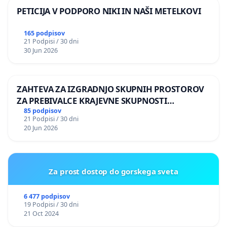
PETICIJA V PODPORO NIKI IN NAŠI METELKOVI
165 podpisov
21 Podpisi / 30 dni
30 Jun 2026
ZAHTEVA ZA IZGRADNJO SKUPNIH PROSTOROV
ZA PREBIVALCE KRAJEVNE SKUPNOSTI
PRESTRANEK
85 podpisov
21 Podpisi / 30 dni
20 Jun 2026
Za prost dostop do gorskega sveta
6 477 podpisov
19 Podpisi / 30 dni
21 Oct 2024