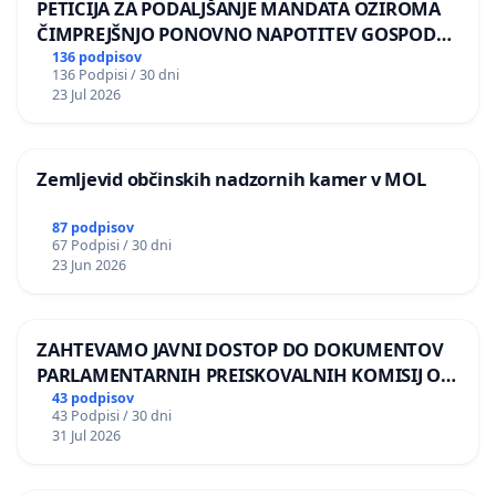
PETICIJA ZA PODALJŠANJE MANDATA OZIROMA
ČIMPREJŠNJO PONOVNO NAPOTITEV GOSPODA
BERNARDA ŠRAJNERJA NA VELEPOSLANIŠTVO
136 podpisov
136 Podpisi / 30 dni
REPUBLIKE SLOVENIJE V MOSKVI
23 Jul 2026
Zemljevid občinskih nadzornih kamer v MOL
87 podpisov
67 Podpisi / 30 dni
23 Jun 2026
ZAHTEVAMO JAVNI DOSTOP DO DOKUMENTOV
PARLAMENTARNIH PREISKOVALNIH KOMISIJ O
ILEGALNI TRGOVINI Z OROŽJEM
43 podpisov
43 Podpisi / 30 dni
31 Jul 2026