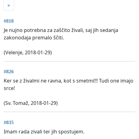
»
#818
Je nujno potrebna za zaščito živali, saj jih sedanja
zakonodaja premalo ščiti.
(Velenje, 2018-01-29)
#826
Ker se z živalmi ne ravna, kot s smetmi!!! Tudi one imajo
srce!
(Sv. Tomaž, 2018-01-29)
#835
Imam rada zivali ter jih spostujem.