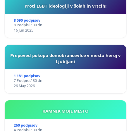
Proti LGBT ideologiji v šolah in vrtcih!
8 090 podpisov
8 Podpisi / 30 dni
16 Jun 2025
Prepoved pokopa domobrancevlce v mestu heroj v
Ljubljani
1 181 podpisov
7 Podpisi / 30 dni
26 May 2026
KAMNIK MOJE MESTO
260 podpisov
4 Podpisi / 30 dni