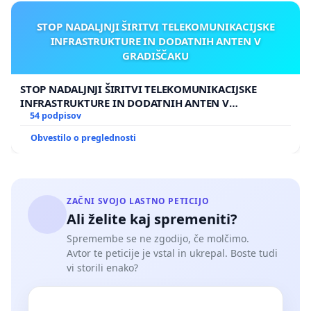
STOP NADALJNJI ŠIRITVI TELEKOMUNIKACIJSKE
INFRASTRUKTURE IN DODATNIH ANTEN V
GRADIŠČAKU
STOP NADALJNJI ŠIRITVI TELEKOMUNIKACIJSKE
INFRASTRUKTURE IN DODATNIH ANTEN V
GRADIŠČAKU
54 podpisov
Obvestilo o preglednosti
ZAČNI SVOJO LASTNO PETICIJO
Ali želite kaj spremeniti?
Spremembe se ne zgodijo, če molčimo.
Avtor te peticije je vstal in ukrepal. Boste tudi
vi storili enako?