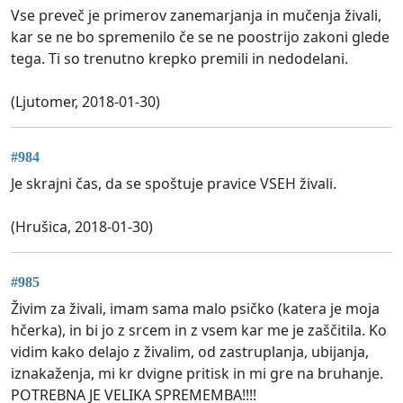
Vse preveč je primerov zanemarjanja in mučenja živali,
kar se ne bo spremenilo če se ne poostrijo zakoni glede
tega. Ti so trenutno krepko premili in nedodelani.
(Ljutomer, 2018-01-30)
#984
Je skrajni čas, da se spoštuje pravice VSEH živali.
(Hrušica, 2018-01-30)
#985
Živim za živali, imam sama malo psičko (katera je moja
hčerka), in bi jo z srcem in z vsem kar me je zaščitila. Ko
vidim kako delajo z živalim, od zastruplanja, ubijanja,
iznakaženja, mi kr dvigne pritisk in mi gre na bruhanje.
POTREBNA JE VELIKA SPREMEMBA!!!!