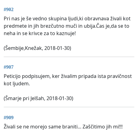
#902
Pri nas je še vedno skupina ljudi,ki obravnava živali kot
predmete in jih brezčutno muči in ubija.Čas je,da se to
neha in se krivce za to kaznuje!
(Šembije,Knežak, 2018-01-30)
#907
Peticijo podpisujem, ker živalim pripada ista pravičnost
kot ljudem.
(Šmarje pri Jelšah, 2018-01-30)
#909
Živali se ne morejo same braniti... Zaščitimo jih mi!!!