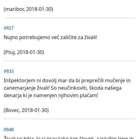
(maribor, 2018-01-30)
#927
Nujno potrebujemo več zaščite za živali!
(Ptuj, 2018-01-30)
#935
Inšpektorjem ni dovolj mar da bi preprečili mučenje in
zanemarjanje živali! So neučinkoviti, škoda našega
denarja ki je namenjen njihovim plačam!
(Bovec, 2018-01-30)
#948
Živali so bitja, ki si prav tako kot človek, zaslužijo lepo in