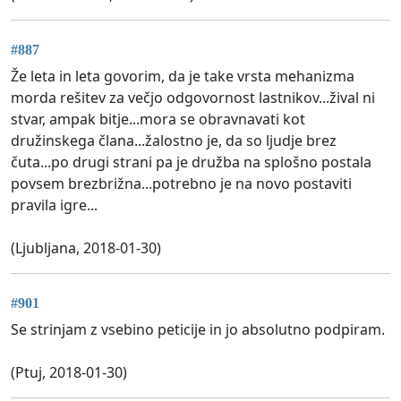
#887
Že leta in leta govorim, da je take vrsta mehanizma
morda rešitev za večjo odgovornost lastnikov...žival ni
stvar, ampak bitje...mora se obravnavati kot
družinskega člana...žalostno je, da so ljudje brez
čuta...po drugi strani pa je družba na splošno postala
povsem brezbrižna...potrebno je na novo postaviti
pravila igre...
(Ljubljana, 2018-01-30)
#901
Se strinjam z vsebino peticije in jo absolutno podpiram.
(Ptuj, 2018-01-30)