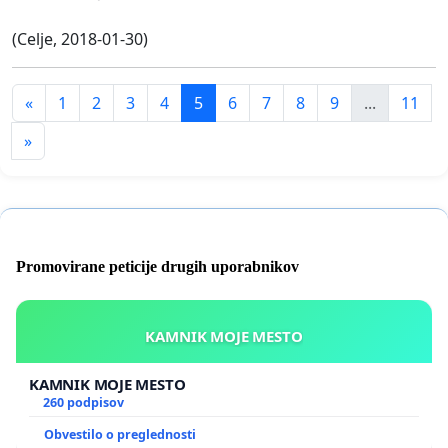
(Celje, 2018-01-30)
«
1
2
3
4
5
6
7
8
9
...
11
»
Promovirane peticije drugih uporabnikov
KAMNIK MOJE MESTO
KAMNIK MOJE MESTO
260 podpisov
Obvestilo o preglednosti