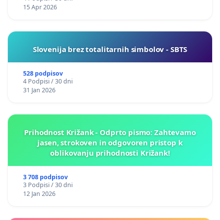
15 Apr 2026
Slovenija brez totalitarnih simbolov - SBTS
528 podpisov
4 Podpisi / 30 dni
31 Jan 2026
Prihodnost Križank - Odprto pismo: Zahtevamo
jasen, strokoven in odgovoren pristop k
oblikovanju prihodnosti Križank!
3 708 podpisov
3 Podpisi / 30 dni
12 Jan 2026