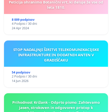
Peticija ohranimo Botanični vrt, ki deluje že vse od
leta 1810.
8 009 podpisov
4 Podpisi / 30 dni
24 Apr 2024
STOP NADALJNJI ŠIRITVI TELEKOMUNIKACIJSKE
INFRASTRUKTURE IN DODATNIH ANTEN V
GRADIŠČAKU
54 podpisov
2 Podpisi / 30 dni
14 Jun 2026
Prihodnost Križank - Odprto pismo: Zahtevamo
jasen, strokoven in odgovoren pristop k