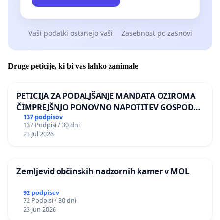
Vaši podatki ostanejo vaši
Zasebnost po zasnovi
Druge peticije, ki bi vas lahko zanimale
PETICIJA ZA PODALJŠANJE MANDATA OZIROMA
ČIMPREJŠNJO PONOVNO NAPOTITEV GOSPODA
BERNARDA ŠRAJNERJA NA VELEPOSLANIŠTVO
137 podpisov
137 Podpisi / 30 dni
REPUBLIKE SLOVENIJE V MOSKVI
23 Jul 2026
Zemljevid občinskih nadzornih kamer v MOL
92 podpisov
72 Podpisi / 30 dni
23 Jun 2026