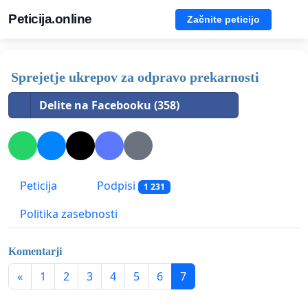
Peticija.online
Začnite peticijo
Sprejetje ukrepov za odpravo prekarnosti
Delite na Facebooku (358)
Peticija
Podpisi
1 231
Politika zasebnosti
Komentarji
«
1
2
3
4
5
6
7