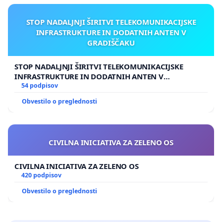
STOP NADALJNJI ŠIRITVI TELEKOMUNIKACIJSKE
INFRASTRUKTURE IN DODATNIH ANTEN V
GRADIŠČAKU
STOP NADALJNJI ŠIRITVI TELEKOMUNIKACIJSKE
INFRASTRUKTURE IN DODATNIH ANTEN V
GRADIŠČAKU
54 podpisov
Obvestilo o preglednosti
CIVILNA INICIATIVA ZA ZELENO OS
CIVILNA INICIATIVA ZA ZELENO OS
420 podpisov
Obvestilo o preglednosti