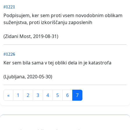
#1221
Podpisujem, ker sem proti vsem novodobnim oblikam
suženjstva, proti izkoriščanju zaposlenih
(Zidani Most, 2019-08-31)
#1226
Ker sem bila sama v tej obliki dela in je katastrofa
(Ljubljana, 2020-05-30)
«
1
2
3
4
5
6
7