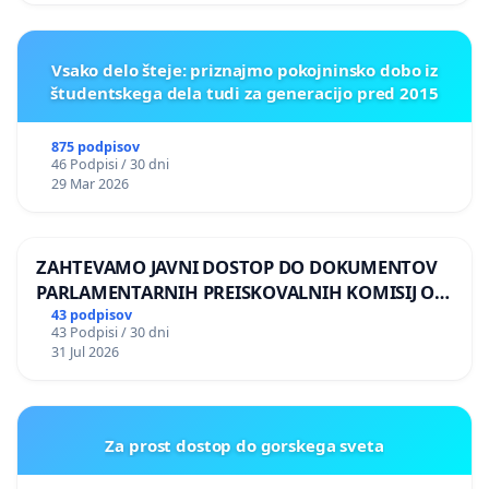
Vsako delo šteje: priznajmo pokojninsko dobo iz
študentskega dela tudi za generacijo pred 2015
875 podpisov
46 Podpisi / 30 dni
29 Mar 2026
ZAHTEVAMO JAVNI DOSTOP DO DOKUMENTOV
PARLAMENTARNIH PREISKOVALNIH KOMISIJ O
ILEGALNI TRGOVINI Z OROŽJEM
43 podpisov
43 Podpisi / 30 dni
31 Jul 2026
Za prost dostop do gorskega sveta