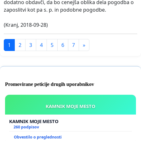
dodatno obdavči, da bo cenejša oblika dela pogodba o
zaposlitvi kot pa s. p. in podobne pogodbe.
(Kranj, 2018-09-28)
1
2
3
4
5
6
7
»
Promovirane peticije drugih uporabnikov
KAMNIK MOJE MESTO
KAMNIK MOJE MESTO
260 podpisov
Obvestilo o preglednosti