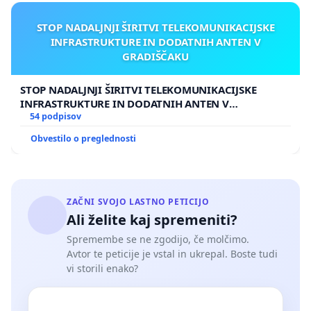
STOP NADALJNJI ŠIRITVI TELEKOMUNIKACIJSKE
INFRASTRUKTURE IN DODATNIH ANTEN V
GRADIŠČAKU
STOP NADALJNJI ŠIRITVI TELEKOMUNIKACIJSKE
INFRASTRUKTURE IN DODATNIH ANTEN V
GRADIŠČAKU
54 podpisov
Obvestilo o preglednosti
ZAČNI SVOJO LASTNO PETICIJO
Ali želite kaj spremeniti?
Spremembe se ne zgodijo, če molčimo.
Avtor te peticije je vstal in ukrepal. Boste tudi
vi storili enako?