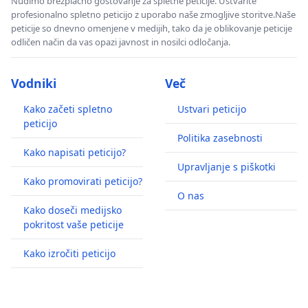
Nudimo brezplačno gostovanje za spletne peticije. Ustvarite
profesionalno spletno peticijo z uporabo naše zmogljive storitve.Naše
peticije so dnevno omenjene v medijih, tako da je oblikovanje peticije
odličen način da vas opazi javnost in nosilci odločanja.
Vodniki
Več
Kako začeti spletno
Ustvari peticijo
peticijo
Politika zasebnosti
Kako napisati peticijo?
Upravljanje s piškotki
Kako promovirati peticijo?
O nas
Kako doseči medijsko
pokritost vaše peticije
Kako izročiti peticijo