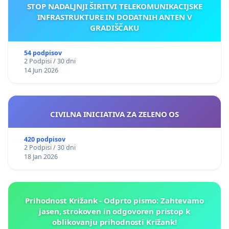
STOP NADALJNJI ŠIRITVI TELEKOMUNIKACIJSKE
INFRASTRUKTURE IN DODATNIH ANTEN V
GRADIŠČAKU
54 podpisov
2 Podpisi / 30 dni
14 Jun 2026
CIVILNA INICIATIVA ZA ZELENO OS
420 podpisov
2 Podpisi / 30 dni
18 Jan 2026
Prihodnost Križank - Odprto pismo: Zahtevamo
jasen, strokoven in odgovoren pristop k
oblikovanju prihodnosti Križank!