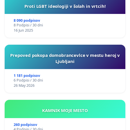
Proti LGBT ideologiji v šolah in vrtcih!
8 090 podpisov
8 Podpisi / 30 dni
16 Jun 2025
Prepoved pokopa domobrancevlce v mestu heroj v
Ljubljani
1 181 podpisov
6 Podpisi / 30 dni
26 May 2026
KAMNIK MOJE MESTO
260 podpisov
4 Podpisi / 30 dni