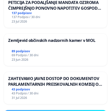
PETICIJA ZA PODALJŠANJE MANDATA OZIROMA
ČIMPREJŠNJO PONOVNO NAPOTITEV GOSPODA
BERNARDA ŠRAJNERJA NA VELEPOSLANIŠTVO
137 podpisov
137 Podpisi / 30 dni
REPUBLIKE SLOVENIJE V MOSKVI
23 Jul 2026
Zemljevid občinskih nadzornih kamer v MOL
89 podpisov
69 Podpisi / 30 dni
23 Jun 2026
ZAHTEVAMO JAVNI DOSTOP DO DOKUMENTOV
PARLAMENTARNIH PREISKOVALNIH KOMISIJ O
ILEGALNI TRGOVINI Z OROŽJEM
43 podpisov
43 Podpisi / 30 dni
31 Jul 2026