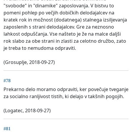
"svobode" in "dinamike" zaposlovanja. V bistvu to
pomeni pohlep po večjih dobičkih delodajalcev na
kratek rok in možnost (dodatnega) stalnega izsiljevanja
zaposlenih s strani delodajalcev. Gre za neznosno
lahkost odpuščanja. Vse našteto je že na malce daljši
rok slabo za obe strani in zlasti za celotno družbo, zato
je treba to nemudoma odpraviti.
(Grosuplje, 2018-09-27)
#78
Prekarno delo moramo odpraviti, ker povečuje tveganje
za socialno ranljivost tistih, ki delajo v takšnih pogojih.
(Logatec, 2018-09-27)
#81