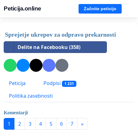
Peticija.online
Začnite peticijo
Sprejetje ukrepov za odpravo prekarnosti
Delite na Facebooku (358)
Peticija
Podpisi
1 231
Politika zasebnosti
Komentarji
1
2
3
4
5
6
7
»