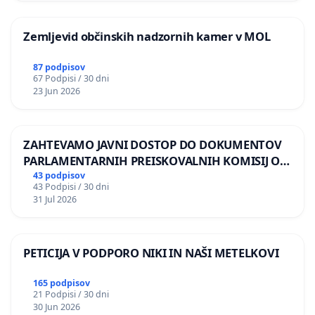
Zemljevid občinskih nadzornih kamer v MOL
87 podpisov
67 Podpisi / 30 dni
23 Jun 2026
ZAHTEVAMO JAVNI DOSTOP DO DOKUMENTOV
PARLAMENTARNIH PREISKOVALNIH KOMISIJ O
ILEGALNI TRGOVINI Z OROŽJEM
43 podpisov
43 Podpisi / 30 dni
31 Jul 2026
PETICIJA V PODPORO NIKI IN NAŠI METELKOVI
165 podpisov
21 Podpisi / 30 dni
30 Jun 2026