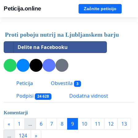
Peticija.online
Začnite peticijo
Proti poboju nutrij na Ljubljanskem barju
Delite na Facebooku
Peticija
Obvestila
3
Podpisi
Dodatna vidnost
24 628
Komentarji
«
1
...
6
7
8
9
10
11
12
13
...
124
»