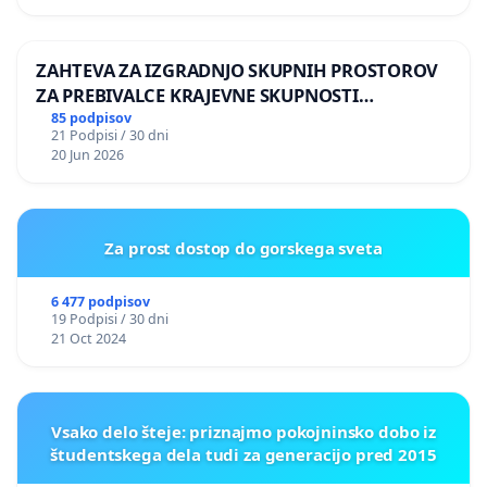
ZAHTEVA ZA IZGRADNJO SKUPNIH PROSTOROV
ZA PREBIVALCE KRAJEVNE SKUPNOSTI
PRESTRANEK
85 podpisov
21 Podpisi / 30 dni
20 Jun 2026
Za prost dostop do gorskega sveta
6 477 podpisov
19 Podpisi / 30 dni
21 Oct 2024
Vsako delo šteje: priznajmo pokojninsko dobo iz
študentskega dela tudi za generacijo pred 2015