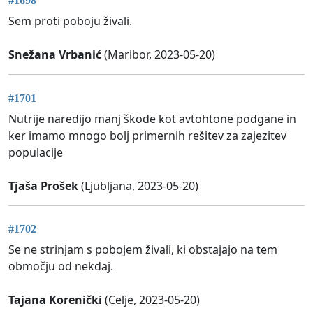
#1698
Sem proti poboju živali.
Snežana Vrbanić
(Maribor, 2023-05-20)
#1701
Nutrije naredijo manj škode kot avtohtone podgane in
ker imamo mnogo bolj primernih rešitev za zajezitev
populacije
Tjaša Prošek
(Ljubljana, 2023-05-20)
#1702
Se ne strinjam s pobojem živali, ki obstajajo na tem
območju od nekdaj.
Tajana Korenički
(Celje, 2023-05-20)