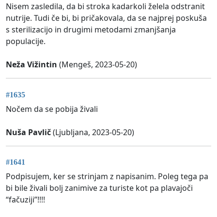
Nisem zasledila, da bi stroka kadarkoli želela odstranit
nutrije. Tudi če bi, bi pričakovala, da se najprej poskuša
s sterilizacijo in drugimi metodami zmanjšanja
populacije.
Neža Vižintin
(Mengeš, 2023-05-20)
#1635
Nočem da se pobija živali
Nuša Pavlič
(Ljubljana, 2023-05-20)
#1641
Podpisujem, ker se strinjam z napisanim. Poleg tega pa
bi bile živali bolj zanimive za turiste kot pa plavajoči
“fačuziji”!!!!