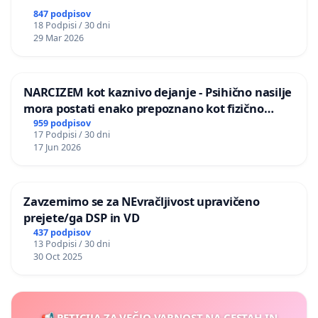
847 podpisov
18 Podpisi / 30 dni
29 Mar 2026
NARCIZEM kot kaznivo dejanje - Psihično nasilje
mora postati enako prepoznano kot fizično
nasilje
959 podpisov
17 Podpisi / 30 dni
17 Jun 2026
Zavzemimo se za NEvračljivost upravičeno
prejete/ga DSP in VD
437 podpisov
13 Podpisi / 30 dni
30 Oct 2025
📢 PETICIJA ZA VEČJO VARNOST NA CESTAH IN