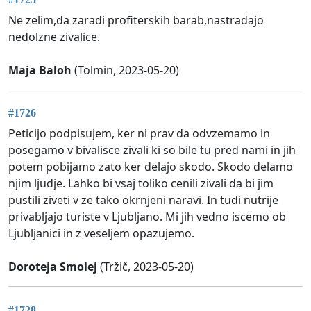
Ne zelim,da zaradi profiterskih barab,nastradajo
nedolzne zivalice.
Maja Baloh
(Tolmin, 2023-05-20)
#1726
Peticijo podpisujem, ker ni prav da odvzemamo in
posegamo v bivalisce zivali ki so bile tu pred nami in jih
potem pobijamo zato ker delajo skodo. Skodo delamo
njim ljudje. Lahko bi vsaj toliko cenili zivali da bi jim
pustili ziveti v ze tako okrnjeni naravi. In tudi nutrije
privabljajo turiste v Ljubljano. Mi jih vedno iscemo ob
Ljubljanici in z veseljem opazujemo.
Doroteja Smolej
(Tržič, 2023-05-20)
#1728