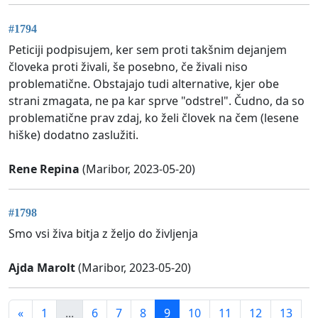
#1794
Peticiji podpisujem, ker sem proti takšnim dejanjem
človeka proti živali, še posebno, če živali niso
problematične. Obstajajo tudi alternative, kjer obe
strani zmagata, ne pa kar sprve "odstrel". Čudno, da so
problematične prav zdaj, ko želi človek na čem (lesene
hiške) dodatno zaslužiti.
Rene Repina
(Maribor, 2023-05-20)
#1798
Smo vsi živa bitja z željo do življenja
Ajda Marolt
(Maribor, 2023-05-20)
«
1
...
6
7
8
9
10
11
12
13