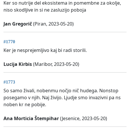
Ker so nutrije del ekosistema in pomembne za okolje,
niso skodljive in si ne zasluzijo poboja
Jan Gregorič
(Piran, 2023-05-20)
#1770
Ker je nesprejemljivo kaj bi radi storili.
Lucija Kirbis
(Maribor, 2023-05-20)
#1773
So samo živali, nobenmu nočjo nič hudega. Nonstop
posegamo v njih. Naj živijo. Ljudje smo invazivni pa ns
noben kr ne pobije.
Ana Morticia Štempihar
(Jesenice, 2023-05-20)