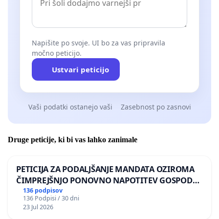
Napišite po svoje. UI bo za vas pripravila
močno peticijo.
Ustvari peticijo
Vaši podatki ostanejo vaši
Zasebnost po zasnovi
Druge peticije, ki bi vas lahko zanimale
PETICIJA ZA PODALJŠANJE MANDATA OZIROMA
ČIMPREJŠNJO PONOVNO NAPOTITEV GOSPODA
BERNARDA ŠRAJNERJA NA VELEPOSLANIŠTVO
136 podpisov
136 Podpisi / 30 dni
REPUBLIKE SLOVENIJE V MOSKVI
23 Jul 2026